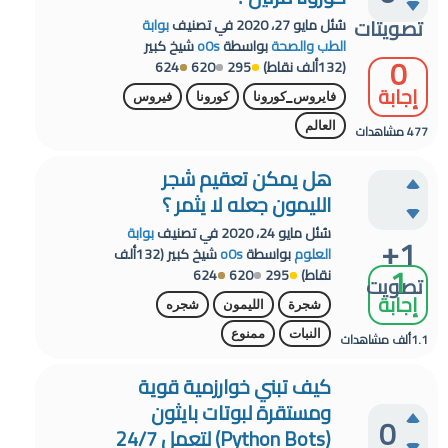
تصويتات
سُئل
مايو 27، 2020
في تصنيف
بوابة
الطب والصحة
بواسطة
o0s
شيخ كبير
0
(
132ألف
نقاط)
295
620
624
إجابة
فايروس_كورونا
كورونا
فيروس
العالم
477
مشاهدات
هل يمكن تعقيم شجر
الليمون جعله لا يثمر ؟
سُئل
مايو 24، 2020
في تصنيف
بوابة
+1
العلوم
بواسطة
o0s
شيخ كبير
(
132ألف
1
نقاط)
295
620
624
تصويت
إجابة
شجرة
الليمون
شجره
النبات
ممنوع
1.1ألف
مشاهدات
كيف تبني خوارزمية قوية
ومستقرة لبوتات بايثون
0
(Python Bots) لتعمل 24/7