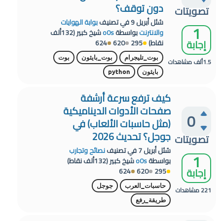
دون توقف؟
تصويتات
سُئل
أبريل 9
في تصنيف
بوابة الهوايات
1
والانترنت
بواسطة
o0s
شيخ كبير
(
132ألف
إجابة
نقاط)
295
620
624
بوت_تليجرام
بوت_بايثون
بوت
1.5ألف
مشاهدات
بايثون
python
كيف ترفع سرعة أرشفة
صفحات الأدوات الديناميكية
0
(مثل حاسبات الألعاب) في
جوجل؟ تحديث 2026
تصويتات
سُئل
أبريل 7
في تصنيف
نصائح وتجارب
1
بواسطة
o0s
شيخ كبير
(
132ألف
نقاط)
إجابة
624
620
295
حاسبات_العرب
جوجل
221
مشاهدات
طريقة_رفع