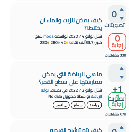
0
كيف يمكن للزيت والماء ان
تصويتات
يختلطا؟
0
سُئل
يوليو 14، 2020
بواسطة
moda
شيخ
كبير
(
33.7ألف
نقاط)
42
280
280
إجابة
338
مشاهدات
ما هي الرياضة التي يمكن
ممارستها على سطح القمر؟
+1
سُئل
يوليو 12، 2022
في تصنيف
بوابة
1
الرياضة
بواسطة
مجهول
No data
تصويت
إجابة
رياضة
سطح
_القمر
678
مشاهدات
كيف يتم ترشيح الفيديو