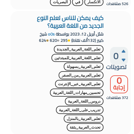
الانكسار
في
البصريات
526
مشاهدات
كيف يمكن للناس تعلم النوع
الجديد من اللغة العربية؟
سُئل
أبريل 12، 2023
بواسطة
o0s
شيخ
كبير
(
132ألف
نقاط)
295
620
624
تعلم_اللغة_العربية_الجديدة
0
تعلم_اللغة_العربية_للمبتدئين
تصويتات
تعلم_العربية_بسهولة
0
تعلم_العربية_من_الصفر
إجابة
تعلم_العربية_عبر_الإنترنت
تحسين_مهارات_اللغة_العربية
372
مشاهدات
دروس_اللغة_العربية
تدريب_على_اللغة_العربية
تعلم_العربية_بالمنزل
تحدث_العربية_بثقة