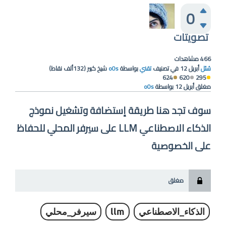
0
تصويتات
466
مشاهدات
سُئل
أبريل 12
في تصنيف
تقني
بواسطة
o0s
شيخ كبير
(
132ألف
نقاط)
624
620
295
مغلق
أبريل 12
بواسطة
o0s
سوف تجد هنا طريقة إستضافة وتشغيل نموذج
الذكاء الاصطناعي LLM على سيرفر المحلي للحفاظ
على الخصوصية
مغلق
الذكاء_الاصطناعي
llm
سيرفر_محلي