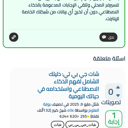
للسيرفر المحلي وتلقي الإجابات المدعومة بالذكاء
الاصطناعي دون أن تخرج أي بيانات من شبكتك الخاصة
للإنترنت.
اسئلة متعلقة
شات جي بي تي: دليلك
الشامل لفهم الذكاء
الاصطناعي واستخدامه في
0
حياتك اليومية
تصويتات
سُئل
مايو 9، 2025
في تصنيف
بوابة
العلوم
بواسطة
o0s
شيخ كبير
(
132ألف
1
نقاط)
295
620
624
إجابة
شات_جي_بي_تي
شات