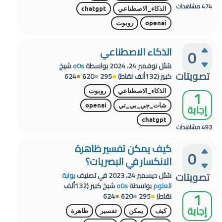
474
مشاهدات
الذكاء_الاصطناعي
chatgpt
openai
روبوت
الذكاء الاصطناعي
0
سُئل
نوفمبر 24، 2024
بواسطة
o0s
شيخ
تصويتات
كبير
(
132ألف
نقاط)
295
620
624
1
الذكاء_الاصطناعي
روبوت
إجابة
شات_جي_بي_تي
openai
chatgpt
493
مشاهدات
كيف يمكن تفسير ظاهرة
0
الانكسار في البصريات؟
تصويتات
سُئل
ديسمبر 24، 2023
في تصنيف
بوابة
العلوم
بواسطة
o0s
شيخ كبير
(
132ألف
1
نقاط)
295
620
624
إجابة
كيف
يمكن
تفسير
ظاهرة