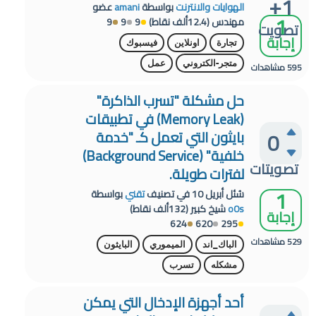
+1
الهوايات والانترنت
بواسطة
amani
عضو
1
مهندس
(
12.4ألف
نقاط)
9
9
9
تصويت
إجابة
تجارة
اونلاين
فيسبوك
متجر-الكتروني
عمل
595
مشاهدات
حل مشكلة "تسرب الذاكرة"
(Memory Leak) في تطبيقات
0
بايثون التي تعمل كـ "خدمة
خلفية" (Background Service)
تصويتات
لفترات طويلة.
1
سُئل
أبريل 10
في تصنيف
تقني
بواسطة
o0s
شيخ كبير
(
132ألف
نقاط)
إجابة
624
620
295
529
مشاهدات
الباك_اند
الميموري
البايثون
مشكله
تسرب
أحد أجهزة الإدخال التي يمكن