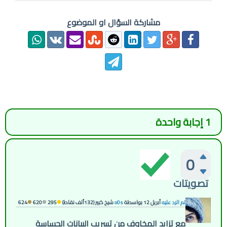
مشاركة السؤال او الموضوع
1
إجابة واحدة
0
تصويتات
تم الرد عليه
أبريل 12
بواسطة
o0s
شيخ كبير
(
132ألف
نقاط)
295
620
624
مع تزايد المخاوف من تسريب البيانات الحساسة