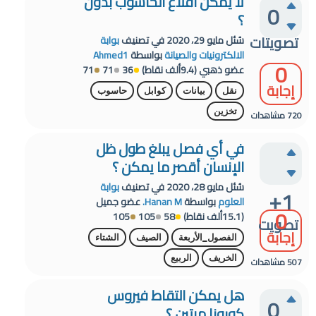
لا يمكن اقلاع الحاسوب بدون
0
؟
تصويتات
سُئل
مايو 29، 2020
في تصنيف
بوابة
الالكترونيات والصيانة
بواسطة
Ahmed1
0
عضو ذهبي
(
9.4ألف
نقاط)
36
71
71
إجابة
نقل
بيانات
كوابل
حاسوب
تخزين
720
مشاهدات
في أي فصل يبلغ طول ظل
الإنسان أقصر ما يمكن ؟
سُئل
مايو 28، 2020
في تصنيف
بوابة
+1
العلوم
بواسطة
Hanan M.
عضو جميل
0
(
15.1ألف
نقاط)
58
105
105
تصويت
إجابة
الفصول_الأربعة
الصيف
الشتاء
الخريف
الربيع
507
مشاهدات
هل يمكن التقاط فيروس
0
كورونا مرتين ؟