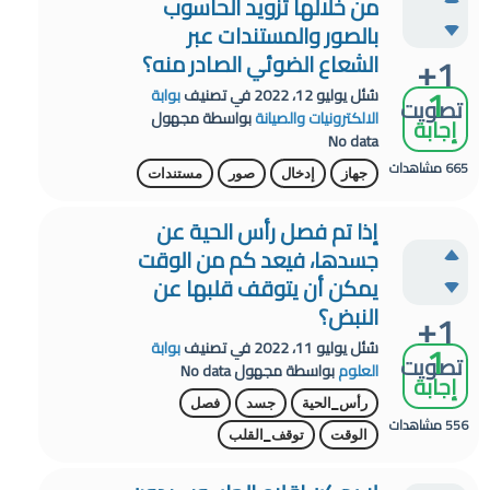
من خلالها تزويد الحاسوب
بالصور والمستندات عبر
+1
الشعاع الضوئي الصادر منه؟
1
سُئل
يوليو 12، 2022
في تصنيف
بوابة
تصويت
الالكترونيات والصيانة
بواسطة
مجهول
إجابة
No data
665
مشاهدات
جهاز
إدخال
صور
مستندات
إذا تم فصل رأس الحية عن
جسدها، فيعد كم من الوقت
يمكن أن يتوقف قلبها عن
النبض؟
+1
1
سُئل
يوليو 11، 2022
في تصنيف
بوابة
تصويت
العلوم
بواسطة
مجهول
No data
إجابة
رأس_الحية
جسد
فصل
556
مشاهدات
الوقت
توقف_القلب