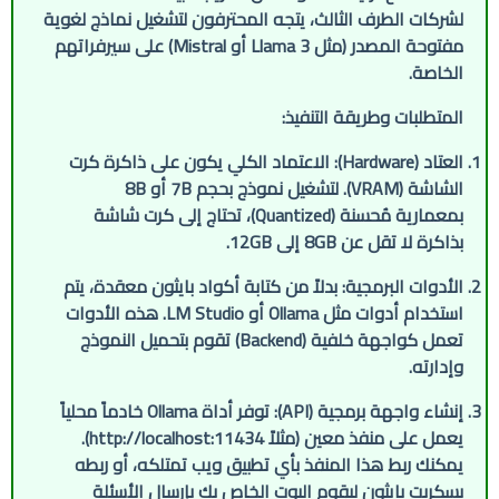
لشركات الطرف الثالث، يتجه المحترفون لتشغيل نماذج لغوية
مفتوحة المصدر (مثل Llama 3 أو Mistral) على سيرفراتهم
الخاصة.
المتطلبات وطريقة التنفيذ:
العتاد (Hardware):
الاعتماد الكلي يكون على ذاكرة كرت
الشاشة (VRAM). لتشغيل نموذج بحجم 7B أو 8B
بمعمارية مُحسنة (Quantized)، تحتاج إلى كرت شاشة
بذاكرة لا تقل عن 8GB إلى 12GB.
الأدوات البرمجية:
بدلاً من كتابة أكواد بايثون معقدة، يتم
استخدام أدوات مثل
Ollama
أو
LM Studio
. هذه الأدوات
تعمل كواجهة خلفية (Backend) تقوم بتحميل النموذج
وإدارته.
إنشاء واجهة برمجية (API):
توفر أداة Ollama خادماً محلياً
يعمل على منفذ معين (مثلاً http://localhost:11434).
يمكنك ربط هذا المنفذ بأي تطبيق ويب تمتلكه، أو ربطه
بسكربت بايثون ليقوم البوت الخاص بك بإرسال الأسئلة