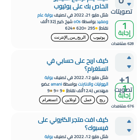
0
الخاص بك على يوتيوب
تصويتات
سُئل
مايو 21، 2022
في تصنيف
بوابة عام
1
ومفيد
بواسطة
o0s
شيخ كبير
(
132ألف
نقاط)
295
620
624
إجابة
يوتيوب
الربح_من_الإنترنت
628
مشاهدات
كيف اربح على حسابي في
انستغرام؟
+1
سُئل
مايو 12، 2022
في تصنيف
بوابة
1
الهوايات والانترنت
بواسطة
amani
عضو
تصويت
مهندس
(
12.4ألف
نقاط)
9
9
9
إجابة
ربح
عمل
اونلاين
انستغرام
676
مشاهدات
كيف افت متجر الكتروني على
فيسبوك؟
سُئل
مايو 12، 2022
في تصنيف
بوابة