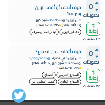
0
كيف أنحف أو أفقد الوزن
بسرعه؟
تصويتات
سُئل
أبريل 6
بواسطة
o0s
شيخ كبير
1
(
132ألف
نقاط)
295
620
624
إجابة
فقدان_الوزن
كيف_انحف_بسرعه
218
مشاهدات
0
كيف أتخلص من الصداع؟
سُئل
أبريل 6
في تصنيف
بوابة عام ومفيد
تصويتات
بواسطة
o0s
شيخ كبير
(
132ألف
نقاط)
624
620
295
1
الصداع_المزمن
الصداع
إجابة
الصداع_العادي
كيفية_التخلص_من
253
مشاهدات