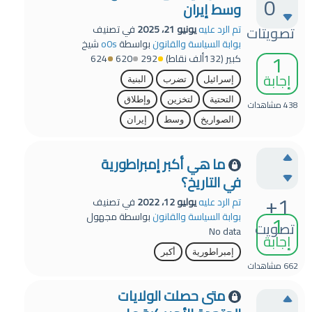
0
وسط إيران
تصويتات
تم الرد عليه
يونيو 21، 2025
في تصنيف
بوابة السياسة والقانون
بواسطة
o0s
شيخ
1
كبير
(
132ألف
نقاط)
292
620
624
إجابة
إسرائيل
تضرب
البنية
التحتية
لتخزين
وإطلاق
438
مشاهدات
الصواريخ
وسط
إيران
ما هي أكبر إمبراطورية
في التاريخ؟
+1
تم الرد عليه
يوليو 12، 2022
في تصنيف
1
بوابة السياسة والقانون
بواسطة
مجهول
تصويت
No data
إجابة
إمبراطورية
أكبر
662
مشاهدات
متى حصلت الولايات