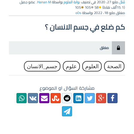
سُئل
مايو 27، 2020
في تصنيف
بوابة العلوم
بواسطة
Hanan M.
عضو جميل
(
15.1ألف
نقاط)
58
105
105
مغلق
مايو 18، 2022
بواسطة
o0s
كم ضلع في جسم الانسان ؟
مغلق
الصحة
العلوم
علوم
جسم_الانسان
مشاركة السؤال او الموضوع