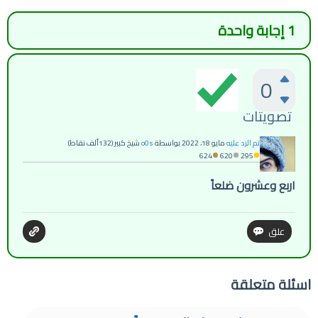
1
إجابة واحدة
0
تصويتات
تم الرد عليه
مايو 18، 2022
بواسطة
o0s
شيخ كبير
(
132ألف
نقاط)
624
620
295
اربع وعشرون ضلعاً
اسئلة متعلقة