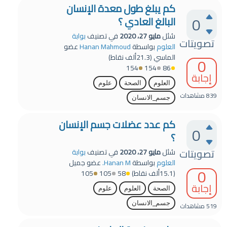
كم يبلغ طول معدة الإنسان
0
البالغ العادي ؟
سُئل
مايو 27، 2020
في تصنيف
بوابة
تصويتات
العلوم
بواسطة
Hanan Mahmoud
عضو
الماسي
(
21.3ألف
نقاط)
0
154
154
86
إجابة
العلوم
الصحة
علوم
839
مشاهدات
جسم_الانسان
كم عدد عضلات جسم الإنسان
0
؟
تصويتات
سُئل
مايو 27، 2020
في تصنيف
بوابة
العلوم
بواسطة
Hanan M.
عضو جميل
0
(
15.1ألف
نقاط)
58
105
105
إجابة
الصحة
العلوم
علوم
جسم_الانسان
519
مشاهدات