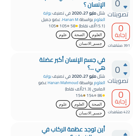
0
الإنسان ؟
تصويتات
سُئل
مايو 27، 2020
في تصنيف
بوابة
العلوم
بواسطة
Hanan M.
عضو جميل
0
(
15.1ألف
نقاط)
58
105
105
إجابة
العلوم
الصحة
علوم
جسم_الانسان
391
مشاهدات
في جسم الإنسان أكبر عضلة
0
هي ...؟
سُئل
مايو 27، 2020
في تصنيف
بوابة
تصويتات
العلوم
بواسطة
Hanan Mahmoud
عضو
الماسي
(
21.3ألف
نقاط)
0
154
154
86
إجابة
الصحة
العلوم
علوم
422
مشاهدات
جسم_الانسان
أين توجد عظمة الركاب في