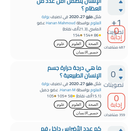
الإنسان يتضمن أقل عدد من
العظام ؟
سُئل
مايو 27، 2020
في تصنيف
بوابة
+1
العلوم
بواسطة
Hanan Mahmoud
عضو
0
الماسي
(
21.3ألف
نقاط)
تصويت
154
154
86
إجابة
الصحة
العلوم
علوم
487
مشاهدات
جسم_الانسان
ما هي درجة حرارة جسم
0
الإنسان الطبيعية ؟
تصويتات
سُئل
مايو 27، 2020
في تصنيف
بوابة
العلوم
بواسطة
Hanan M.
عضو جميل
0
(
15.1ألف
نقاط)
58
105
105
إجابة
الصحة
العلوم
علوم
جسم_الانسان
359
مشاهدات
كم عدد الأضراس داخل فم