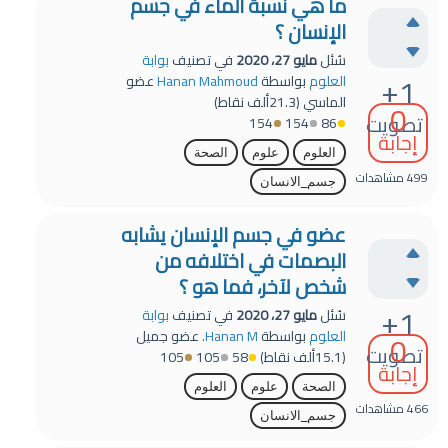
ما هي نسبة الماء في جسم
الإنسان ؟
سُئل
مايو 27، 2020
في تصنيف
بوابة
+1
العلوم
بواسطة
Hanan Mahmoud
عضو
الماسي
(
21.3ألف
نقاط)
0
تصويت
154
154
86
إجابة
العلوم
علوم
الصحة
499
مشاهدات
جسم_الانسان
عضو في جسم الإنسان يشابه
البصمات في اختلافه من
شخص لآخر، فما هو ؟
+1
سُئل
مايو 27، 2020
في تصنيف
بوابة
0
العلوم
بواسطة
Hanan M.
عضو جميل
تصويت
(
15.1ألف
نقاط)
58
105
105
إجابة
الصحة
علوم
العلوم
466
مشاهدات
جسم_الانسان