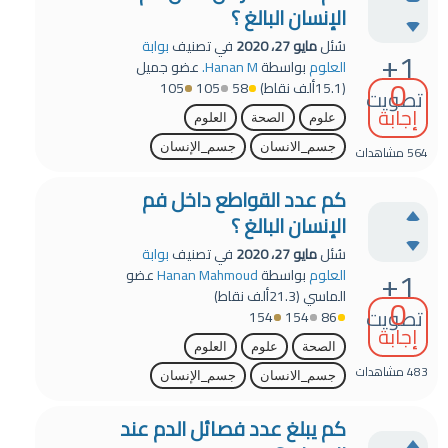
الإنسان البالغ ؟
سُئل
مايو 27، 2020
في تصنيف
بوابة
+1
العلوم
بواسطة
Hanan M.
عضو جميل
0
(
15.1ألف
نقاط)
58
105
105
تصويت
إجابة
علوم
الصحة
العلوم
جسم_الانسان
جسم_الإنسان
564
مشاهدات
كم عدد القواطع داخل فم
الإنسان البالغ ؟
سُئل
مايو 27، 2020
في تصنيف
بوابة
+1
العلوم
بواسطة
Hanan Mahmoud
عضو
الماسي
(
21.3ألف
نقاط)
0
تصويت
154
154
86
إجابة
الصحة
علوم
العلوم
483
مشاهدات
جسم_الانسان
جسم_الإنسان
كم يبلغ عدد فصائل الدم عند