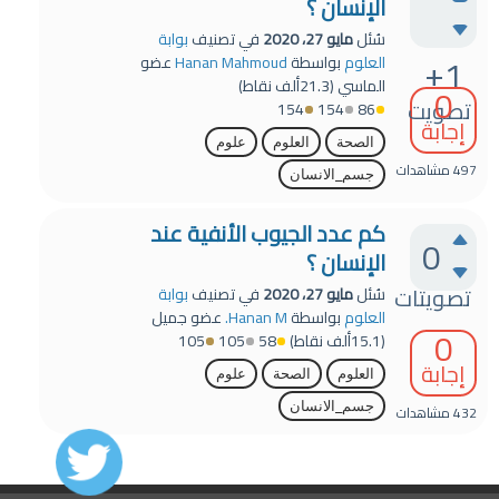
الإنسان ؟
سُئل
مايو 27، 2020
في تصنيف
بوابة
+1
العلوم
بواسطة
Hanan Mahmoud
عضو
الماسي
(
21.3ألف
نقاط)
0
تصويت
154
154
86
إجابة
الصحة
العلوم
علوم
497
مشاهدات
جسم_الانسان
كم عدد الجيوب الأنفية عند
0
الإنسان ؟
تصويتات
سُئل
مايو 27، 2020
في تصنيف
بوابة
العلوم
بواسطة
Hanan M.
عضو جميل
0
(
15.1ألف
نقاط)
58
105
105
إجابة
العلوم
الصحة
علوم
جسم_الانسان
432
مشاهدات