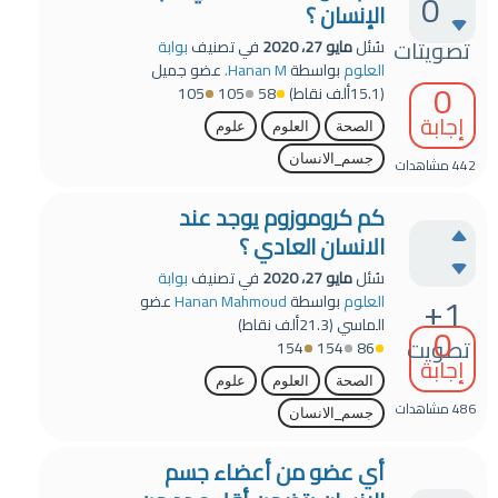
0
الإنسان ؟
تصويتات
سُئل
مايو 27، 2020
في تصنيف
بوابة
العلوم
بواسطة
Hanan M.
عضو جميل
0
(
15.1ألف
نقاط)
58
105
105
إجابة
الصحة
العلوم
علوم
جسم_الانسان
442
مشاهدات
كم كروموزوم يوجد عند
الانسان العادي ؟
سُئل
مايو 27، 2020
في تصنيف
بوابة
+1
العلوم
بواسطة
Hanan Mahmoud
عضو
الماسي
(
21.3ألف
نقاط)
0
تصويت
154
154
86
إجابة
الصحة
العلوم
علوم
486
مشاهدات
جسم_الانسان
أي عضو من أعضاء جسم