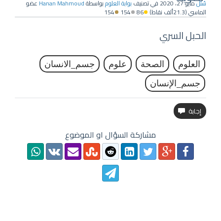
سُئل
مايو 27، 2020
في تصنيف
بوابة العلوم
بواسطة
Hanan Mahmoud
عضو
الماسي
(
21.3ألف
نقاط)
86
154
154
الحبل السري
العلوم
الصحة
علوم
جسم_الانسان
جسم_الإنسان
مشاركة السؤال او الموضوع