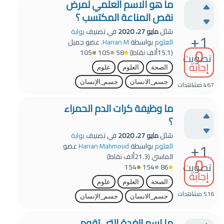
ما هو الاسم العلمي لمرض
نقص المناعة المكتسب ؟
سُئل
مايو 27، 2020
في تصنيف
بوابة
+1
العلوم
بواسطة
Hanan M.
عضو جميل
0
(
15.1ألف
نقاط)
58
105
105
تصويت
إجابة
الصحة
العلوم
علوم
جسم_الانسان
جسم_الإنسان
467
مشاهدات
ما وظيفة كرات الدم الحمراء
؟
سُئل
مايو 27، 2020
في تصنيف
بوابة
+1
العلوم
بواسطة
Hanan Mahmoud
عضو
الماسي
(
21.3ألف
نقاط)
0
تصويت
154
154
86
إجابة
الصحة
العلوم
علوم
516
مشاهدات
جسم_الانسان
جسم_الإنسان
ما اسم الغدة التي تقوم