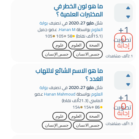
ما هو لون الخطر في
المختبرات العلمية ؟
سُئل
مايو 27، 2020
في تصنيف
بوابة
+1
العلوم
بواسطة
Hanan M.
عضو جميل
0
(
15.1ألف
نقاط)
58
105
105
تصويت
إجابة
الصحة
العلوم
علوم
جسم_الانسان
جسم_الإنسان
2.1ألف
مشاهدات
ما هو الاسم الشائع لالتهاب
الغدد ؟
سُئل
مايو 27، 2020
في تصنيف
بوابة
+1
العلوم
بواسطة
Hanan Mahmoud
عضو
الماسي
(
21.3ألف
نقاط)
0
تصويت
154
154
86
إجابة
الصحة
العلوم
علوم
1.3ألف
مشاهدات
جسم_الانسان
جسم_الإنسان