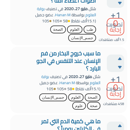
أصوات أعضاء أمه ؟
سُئل
مايو 27، 2020
في تصنيف
بوابة
+1
العلوم
بواسطة
Hanan M.
عضو جميل
0
(
15.1ألف
نقاط)
58
105
105
تصويت
إجابة
طب
العلوم
الصحة
جسم_الإنسان
1.5ألف
مشاهدات
ما سبب خروج البخار من فم
الإنسان عند التنفس في الجو
البارد ؟
+1
سُئل
مايو 27، 2020
في تصنيف
بوابة
0
العلوم
بواسطة
Hanan M.
عضو جميل
تصويت
(
15.1ألف
نقاط)
58
105
105
إجابة
الصحة
العلوم
جسم_الإنسان
458
مشاهدات
صحة
علوم
ما هي كمية الدم التي تمر
في الكليتين يومياً ؟