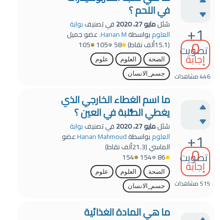
في اللحم ؟
سُئل
مايو 27، 2020
في تصنيف
بوابة
+1
العلوم
بواسطة
Hanan M.
عضو جميل
0
(
15.1ألف
نقاط)
58
105
105
تصويت
إجابة
الصحة
العلوم
علوم
جسم_الانسان
446
مشاهدات
ما اسم الغطاء الخارجي الذي
يغطي الصُّلبة في العين ؟
سُئل
مايو 27، 2020
في تصنيف
بوابة
+1
العلوم
بواسطة
Hanan Mahmoud
عضو
الماسي
(
21.3ألف
نقاط)
0
تصويت
154
154
86
إجابة
الصحة
العلوم
علوم
515
مشاهدات
جسم_الانسان
ما هي المادة الغذائية