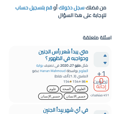
من فضلك
سجل دخولك
أو
قم بتسجيل حساب
للإجابة على هذا السؤال
اسئلة متعلقة
متي يبدأ شعر رأس الجنين
وحواجبه في الظهور ؟
سُئل
مايو 27، 2020
في تصنيف
بوابة
+1
العلوم
بواسطة
Hanan Mahmoud
عضو
الماسي
(
21.3ألف
نقاط)
0
تصويت
154
154
86
إجابة
العلوم
الصحة
علوم
451
مشاهدات
جسم_الانسان
جسم_الإنسان
في أي شهر يبدأ الجنين