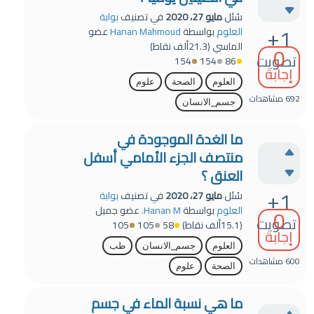
سُئل
مايو 27، 2020
في تصنيف
بوابة
+1
العلوم
بواسطة
Hanan Mahmoud
عضو
الماسي
(
21.3ألف
نقاط)
0
تصويت
154
154
86
إجابة
العلوم
الصحة
علوم
692
مشاهدات
جسم_الانسان
ما الغدة الموجودة في
منتصف الجزء الأمامي أسفل
العنق ؟
+1
سُئل
مايو 27، 2020
في تصنيف
بوابة
0
العلوم
بواسطة
Hanan M.
عضو جميل
تصويت
(
15.1ألف
نقاط)
58
105
105
إجابة
العلوم
جسم_الانسان
طب
600
مشاهدات
الصحة
علوم
ما هي نسبة الماء في جسم