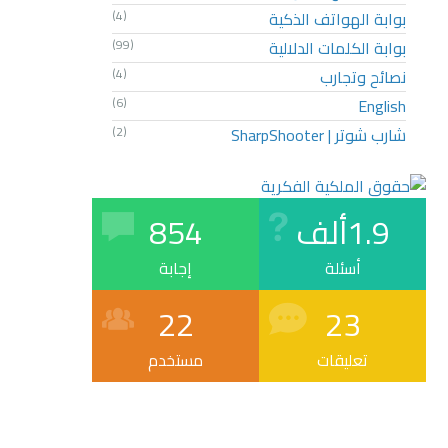
بوابة الهواتف الذكية
(4)
بوابة الكلمات الدلالية
(99)
نصائح وتجارب
(4)
(6)
English
شارب شوتر | SharpShooter
(2)
1.9ألف
854
أسئلة
إجابة
22
23
تعليقات
مستخدم