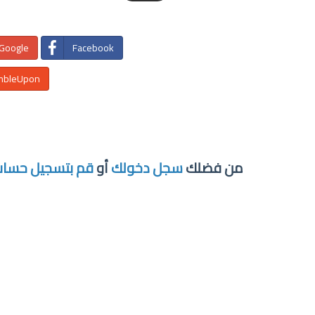
Google+
Facebook
mbleUpon
من فضلك
سجل دخولك
أو
قم بتسجيل حسا