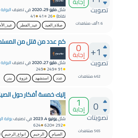
إجابة
تصويت
سُئل
مايو 29، 2020
في تصنيف
البوابة
نقاط)
26
41
41
1.6ألف
مشاهدات
صلاة_العيد
عيد_الفطر
عيد_الأ
كم عدد من قتل من المسلمي
0
+1
إجابة
تصويت
سُئل
مايو 27، 2020
في تصنيف
البوابة
249
249
91
462
مشاهدات
عدد
استشهد
غزوة
بدر
إليك خمسة أفكار حول الصيا
1
0
إجابة
تصويتات
سُئل
يونيو 4، 2023
في تصنيف
بوابة ال
624
620
292
565
مشاهدات
الصيام
الرجيم
انواع_الرجيم