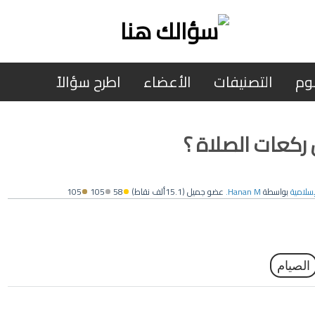
وم
التصنيفات
الأعضاء
اطرح سؤالاً
كعات الصلاة ؟
لإسلامية
بواسطة
Hanan M.
عضو جميل
(
15.1ألف
نقاط)
58
105
105
الصيام