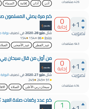
426
مشاهدات
أذن
آذان
إقامة
السماء
كم مرة يصلي المسلمون صلاة
0
+1
إجابة
تصويت
سُئل
مايو 28، 2020
في تصنيف
بوابة د
نقاط)
86
154
154
643
مشاهدات
عيد_الفطر
عيد_الأضحى
الصلاة
من أول من قال سبحان ربي ا
0
+1
إجابة
تصويت
سُئل
مايو 27، 2020
في تصنيف
البوابة
249
249
91
434
مشاهدات
سبحان-ربي-الأعلى
الصلاة
الاقا
كم عدد ركعات صلاة العيد ؟
1
+1