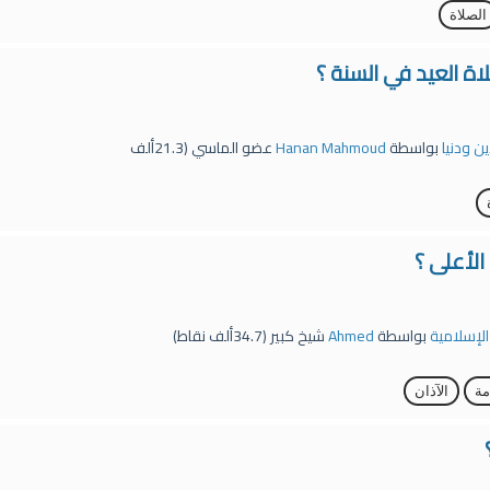
الصلاة
 العيد في السنة ؟
ين ودنيا
بواسطة
Hanan Mahmoud
عضو الماسي
(
21.3ألف
لأعلى ؟
 الإسلامية
بواسطة
Ahmed
شيخ كبير
(
34.7ألف
نقاط)
مة
الآذان