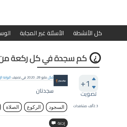
كل الأنشطة
الأسئلة غير المجابة
الوس
كم سجدة في كل ركعة من ر
سُئل
مايو 28، 2020
في تصنيف
البوابة ا
+1
سجدتان
تصويت
2.3ألف
مشاهدات
السجود
الركوع
الصلاة