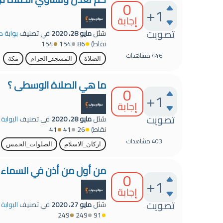
0
+1
إجابة
تصويت
سُئل
مايو 28، 2020
في تصنيف
بوابة د
نقاط)
86
154
154
446
مشاهدات
الصلاة
المسجد_الحرام
مكة
ما هي الصلاة الوسطى ؟
0
+1
إجابة
تصويت
سُئل
مايو 28، 2020
في تصنيف
البوابة
نقاط)
26
41
41
403
مشاهدات
اركان_الاسلام
الصلوات_الخمس
من أول من أذن في السماء 
0
+1
إجابة
تصويت
سُئل
مايو 27، 2020
في تصنيف
البوابة
249
249
91