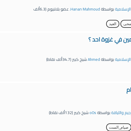
 الإسلامية
بواسطة
Hanan Mahmoud.
عضو بلاتنيوم
(
6.3ألف
ضحى
العيد
ن في غزوة احد ؟
 الإسلامية
بواسطة
Ahmed
شيخ كبير
(
34.7ألف
نقاط)
م
رجيم واللياقة
بواسطة
o0s
شيخ كبير
(
132ألف
نقاط)
صيام_الست