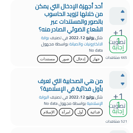
أحد أجهزة الإدخال التي يمكن
من خلالها تزويد الحاسوب
بالصور والمستندات عبر
+1
الشعاع الضوئي الصادر منه؟
1
سُئل
يوليو 12، 2022
في تصنيف
بوابة
تصويت
الالكترونيات والصيانة
بواسطة
مجهول
إجابة
No data
665
مشاهدات
جهاز
إدخال
صور
مستندات
من هي الصحابية التي تعرف
بأول فدائية في الإسلامية؟
+1
سُئل
يوليو 12، 2022
في تصنيف
البوابة
1
الإسلامية
بواسطة
مجهول
No data
تصويت
إجابة
فدائية
أول
امرأة
الإسلام
521
مشاهدات