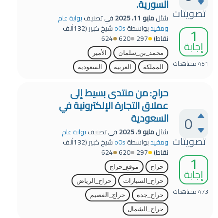
السورية.
تصويتات
سُئل
مايو 11، 2025
في تصنيف
بوابة عام
1
ومفيد
بواسطة
o0s
شيخ كبير
(
132ألف
نقاط)
297
620
624
إجابة
محمد_بن_سلمان
الأمير
451
مشاهدات
المملكة
العربية
السعودية
حراج: من منتدى بسيط إلى
عملاق التجارة الإلكترونية في
السعودية
0
سُئل
مايو 9، 2025
في تصنيف
بوابة عام
تصويتات
ومفيد
بواسطة
o0s
شيخ كبير
(
132ألف
نقاط)
297
620
624
1
حراج
موقع_حراج
إجابة
حراج_السيارات
حراج_الرياض
473
مشاهدات
حراج_جده
حراج_القصيم
حراج_الشمال