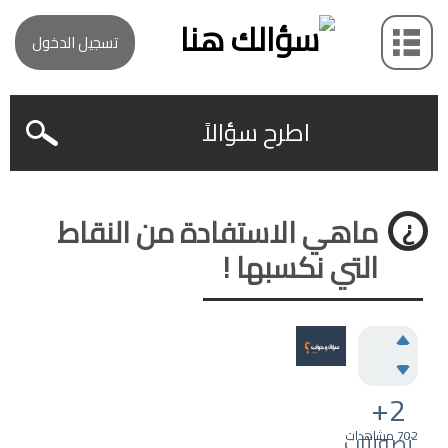
تسجيل الدخول
اطرح سؤالاً
ماهي الاستفادة من النقاط
التي نكسبها !
+2
702
مشاهدات
تصويتات