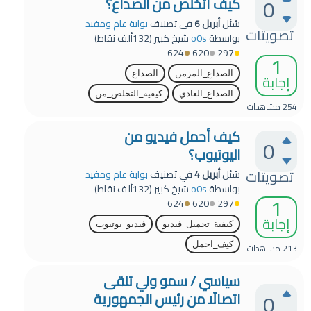
0
كيف أتخلص من الصداع؟
سُئل
أبريل 6
في تصنيف
بوابة عام ومفيد
تصويتات
بواسطة
o0s
شيخ كبير
(
132ألف
نقاط)
624
620
297
1
الصداع_المزمن
الصداع
إجابة
الصداع_العادي
كيفية_التخلص_من
254
مشاهدات
كيف أحمل فيديو من
0
اليوتيوب؟
تصويتات
سُئل
أبريل 4
في تصنيف
بوابة عام ومفيد
بواسطة
o0s
شيخ كبير
(
132ألف
نقاط)
1
624
620
297
إجابة
كيفية_تحميل_فيديو
فيديو_يوتيوب
كيف_احمل
213
مشاهدات
سياسي / سمو ولي تلقى
0
اتصالًا من رئيس الجمهورية