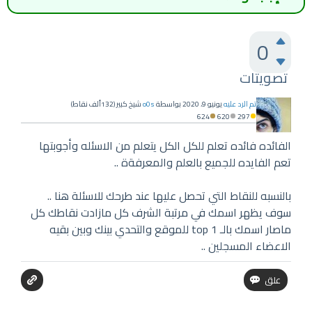
0
تصويتات
تم الرد عليه
يونيو 9، 2020
بواسطة
o0s
شيخ كبير
(
132ألف
نقاط)
624
620
297
الفائده فائده تعلم للكل الكل يتعلم من الاسئله وأجوبتها
تعم الفايده للجميع بالعلم والمعرفةة ..
بالنسبه للنقاط التي تحصل عليها عند طرحك للاسئلة هنا ..
سوف يظهر اسمك في مرتبة الشرف كل مازادت نقاطك كل
ماصار اسمك بالـ top 1 للموقع والتحدي بينك وبين بقيه
الاعضاء المسجلين ..