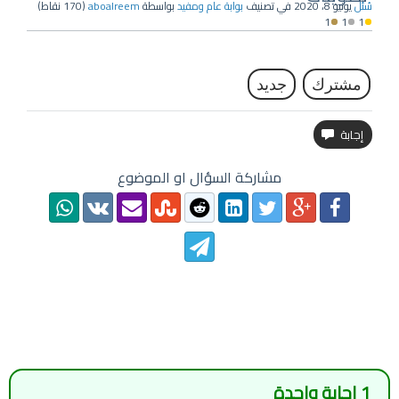
سُئل
يونيو 8، 2020
في تصنيف
بوابة عام ومفيد
بواسطة
aboalreem
(
170
نقاط)
1
1
1
مشترك
جديد
مشاركة السؤال او الموضوع
1
إجابة واحدة