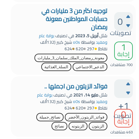
توجيه اكثر من 3 مليارات في
0
حسابات المواطنين معونة
رمضان
تصويتات
سُئل
أبريل 5، 2023
في تصنيف
بوابة عام
1
ومفيد
بواسطة
o0s
شيخ كبير
(
132ألف
نقاط)
297
620
624
إجابة
معونة_رمضان_الملك_سلمان_3_مليارات
700
مشاهدات
الدعم_الاجتماعي
السلة_الغذائية
فوائد الزيتون من اجملها ..
سُئل
مايو 14، 2021
في تصنيف
بوابة عام
+1
ومفيد
بواسطة
o0s
شيخ كبير
(
132ألف
نقاط)
297
620
624
0
تصويت
فوائد_الزيتون_الأخضر
نصائح_جميلة
إجابة
الزيتون
الزيتونه
نصائح
463
مشاهدات