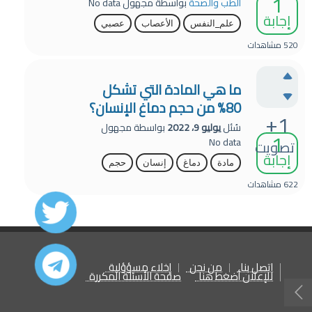
1
الطب والصحة
بواسطة
مجهول
No data
إجابة
علم_النفس
الأعصاب
عصبي
520
مشاهدات
ما هي المادة التي تشكل
80% من حجم دماغ الإنسان؟
+1
سُئل
يوليو 9، 2022
بواسطة
مجهول
1
No data
تصويت
إجابة
مادة
دماغ
إنسان
حجم
622
مشاهدات
اتصل بنا
من نحن
إخلاء مسؤؤلية
للإعلان أضغط هنا
صفحة الأسئلة المكررة