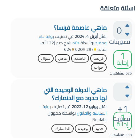
اسئلة متعلقة
0
ماهي عاصمة فرنسا؟
سُئل
أبريل 4، 2024
في تصنيف
بوابة عام
تصويتات
ومفيد
بواسطة
o0s
شيخ كبير
(
132ألف
نقاط)
297
620
624
1
فرنسا
عاصمه
ماهي
سؤال
إجابة
جواب
625
مشاهدات
ماهي الدولة الوحيدة التي
لها حدود مع الدنمارك؟
+1
سُئل
يوليو 12، 2022
في تصنيف
بوابة
1
السياسة والقانون
بواسطة
مجهول
تصويت
No data
إجابة
حدود
وحيدة
الدانمارك
533
مشاهدات