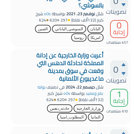
0
بالسوشي؟
تصويتات
سُئل
نوفمبر 23، 2021
بواسطة
o0s
شيخ
كبير
(
132ألف
نقاط)
297
620
624
0
إجابة
اليابان
السوشي_الياباني
الصين
امريكا
روسيا
457
مشاهدات
أعربت وزارة الخارجية عن إدانة
المملكة لحادثة الدهس التي
0
وقعت في سوق بمدينة
ماغديبورغ الألمانية
تصويتات
سُئل
ديسمبر 22، 2024
في تصنيف
بوابة
1
عام ومفيد
بواسطة
o0s
شيخ كبير
إجابة
(
132ألف
نقاط)
297
620
624
وزارة_الخارجية
حادثه_دهس
610
مشاهدات
المانيا
المطلوب_امنيا