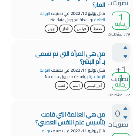
تصويتات
الغاز؟
1
سُئل
يوليو 12، 2022
في تصنيف
البوابة
العامة
بواسطة
مجهول
No data
إجابة
ضغط
قياس
الغاز
جهاز
579
مشاهدات
من هي المرأة التي تم تسمى
بـ أم البشر؟
+1
سُئل
يوليو 11، 2022
في تصنيف
البوابة
1
الإسلامية
بواسطة
مجهول
No data
تصويت
إجابة
أم_البشر
اسم
لقب
572
مشاهدات
0
من هي العالمة التي قامت
بتأسيس علم النفس العصبي؟
تصويتات
سُئل
يوليو 11، 2022
في تصنيف
بوابة