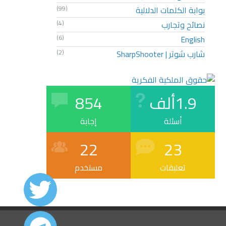
بوابة الكلمات الدلالية
(99)
نصائح وتجارب
(4)
(6)
English
شارب شوتر | SharpShooter
(2)
1.9ألف
854
أسئلة
إجابة
22
23
تعليقات
مستخدم