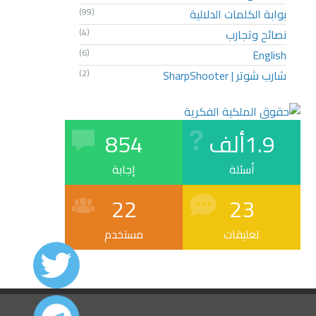
بوابة الكلمات الدلالية
(99)
نصائح وتجارب
(4)
(6)
English
شارب شوتر | SharpShooter
(2)
1.9ألف
854
أسئلة
إجابة
22
23
تعليقات
مستخدم