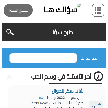
تسجيل الدخول
اطرح سؤالاً
اطرح سؤالاً:
آخر الأسئلة في وسم الحب
شات سكر للجوال
سُئل
مايو 11، 2022
بواسطة
o0s
شيخ
كبير
(
132ألف
نقاط)
297
620
624
0