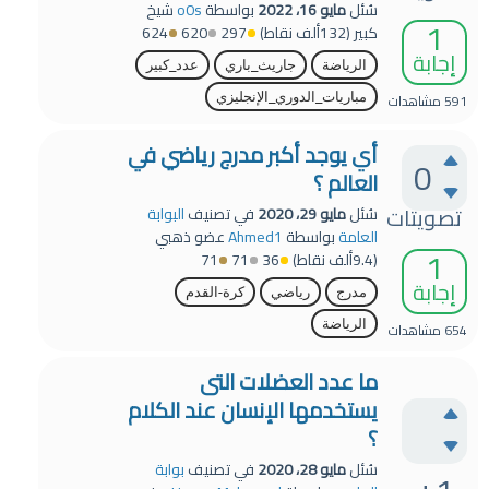
سُئل
مايو 16، 2022
بواسطة
o0s
شيخ
1
كبير
(
132ألف
نقاط)
297
620
624
إجابة
الرياضة
جاريث_باري
عدد_كبير
591
مشاهدات
مباريات_الدوري_الإنجليزي
أي يوجد أكبر مدرج رياضي في
0
العالم ؟
تصويتات
سُئل
مايو 29، 2020
في تصنيف
البوابة
العامة
بواسطة
Ahmed1
عضو ذهبي
1
(
9.4ألف
نقاط)
36
71
71
إجابة
مدرج
رياضي
كرة-القدم
الرياضة
654
مشاهدات
ما عدد العضلات التى
يستخدمها الإنسان عند الكلام
؟
سُئل
مايو 28، 2020
في تصنيف
بوابة