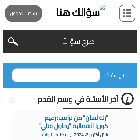
تسجيل الدخول
اطرح سؤالاً
اطرح سؤالاً:
آخر الأسئلة في وسم القدم
"زلة لسان" من ترامب: زعيم
كوريا الشمالية "يحاول قتلي"
سُئل
أكتوبر 2، 2024
في تصنيف
البوابة