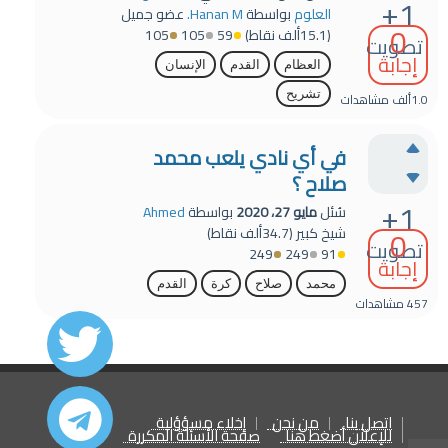
+1
العلوم
بواسطة
Hanan M.
عضو جميل
0
(
15.1ألف
نقاط)
59
105
105
تصويت
إجابة
العظام
القدم
الإنسان
تشريح
1.0ألف
مشاهدات
في أي نادي يلعب محمد
صلاح ؟
+1
سُئل
مايو 27، 2020
بواسطة
Ahmed
0
شيخ كبير
(
34.7ألف
نقاط)
تصويت
249
249
91
إجابة
محمد
صلاح
كرة
القدم
457
مشاهدات
اتصل بنا
من نحن
إخلاء مسؤؤلية
للإعلان أضغط هنا
صفحة الأسئلة المكررة