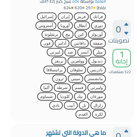
العامة
بواسطة
o0s
شيخ كبير
(
132ألف
نقاط)
297
620
624
فرانك
فريتز
إيران
إسرائيل
0
دوري
أبطال
أوروبا
أستروس
أوريولز
كين
بيج
برشلونة
تصويتات
صفقة
دافانتي
آدامز
فون
1
ميلر
آيسز
ضد
ليبرتي
إجابة
ديدبول
وولفرين
بريفز
بادريس
سلوفان
براتيسلافا
522
مشاهدات
مانشستر
سيتي
ثرون
وليبرتي
قسم
شرطة
ألما
مورغان
نيك
كلوديا
شينباوم
زلزال
تل
أبيب
نادي
لكرة
القدم
ما هي الدولة التي تشتهر
0