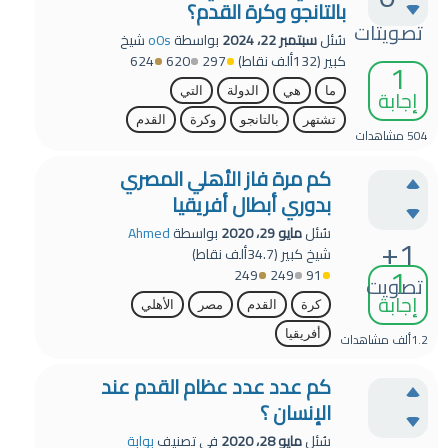
بالتانجو وكرة القدم؟
تصويتات
سُئل
سبتمبر 22، 2024
بواسطة
o0s
شيخ
كبير
(
132ألف
نقاط)
297
620
624
1
إجابة
ما
هي
الدولة
التي
تشتهر
بالتانجو
وكرة
القدم
504
مشاهدات
كم مرة فاز الأهلي المصري
بدوري أبطال أفريقيا
سُئل
مايو 29، 2020
بواسطة
Ahmed
+1
شيخ كبير
(
34.7ألف
نقاط)
1
249
249
91
تصويت
إجابة
كرة
القدم
مصر
الأهلي
أفريقيا
1.2ألف
مشاهدات
كم عدد عدد عظام القدم عند
الإنسان ؟
سُئل
مايو 28، 2020
في تصنيف
بوابة