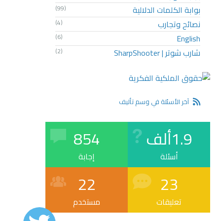
بوابة الكلمات الدلالية
(99)
نصائح وتجارب
(4)
(6)
English
شارب شوتر | SharpShooter
(2)
آخر الأسئلة في وسم تأليف
1.9ألف
854
أسئلة
إجابة
22
23
تعليقات
مستخدم