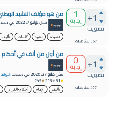
1
من هو مؤلف النشيد الوطن
+1
إجابة
سُئل
يوليو 7، 2022
في تصني
تصويت
قصيدة
نشيد
كلمات
تأليف
567
مشاهدات
من أول من ألف في أحكام ال
0
+1
إجابة
تصويت
سُئل
مايو 27، 2020
في تصنيف
البوابة
249
249
91
407
مشاهدات
تأليف
الإمام
أحكام-القرآن
ا