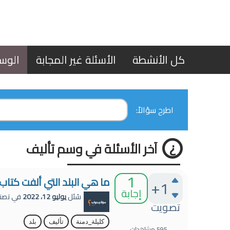
كل الأنشطة
الأسئلة غير المجابة
الوس
اطرح سؤالاً:
آخر الأسئلة في وسم تأليف
1
ما هي البلد التي ألفت كتاب
+1
إجابة
سُئل
يوليو 12، 2022
في تصن
تصويت
كليلة_دمنة
تأليف
بلد
595
مشاهدات