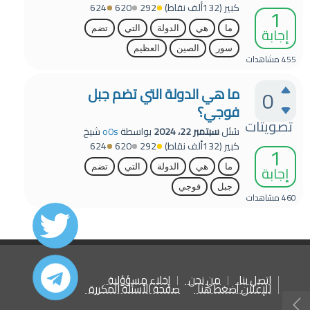
كبير
(
132ألف
نقاط)
292
620
624
1
إجابة
ما
هي
الدولة
التي
تضم
سور
الصين
العظيم
455
مشاهدات
ما هي الدولة التي تضم جبل
0
فوجي؟
تصويتات
سُئل
سبتمبر 22، 2024
بواسطة
o0s
شيخ
كبير
(
132ألف
نقاط)
292
620
624
1
إجابة
ما
هي
الدولة
التي
تضم
جبل
فوجي
460
مشاهدات
اتصل بنا
من نحن
إخلاء مسؤؤلية
للإعلان أضغط هنا
صفحة الأسئلة المكررة