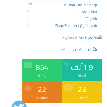
بوابة الكلمات الدلالية
(99)
نصائح وتجارب
(4)
(6)
English
شارب شوتر | SharpShooter
(2)
آخر الأسئلة في وسم تقع
1.9ألف
854
أسئلة
إجابة
22
23
تعليقات
مستخدم