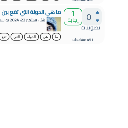
1
ما هي الدولة التي تقع بين ف
0
إجابة
سُئل
سبتمبر 22، 2024
بواس
تصويتات
ما
هي
الدولة
التي
تقع
451
مشاهدات