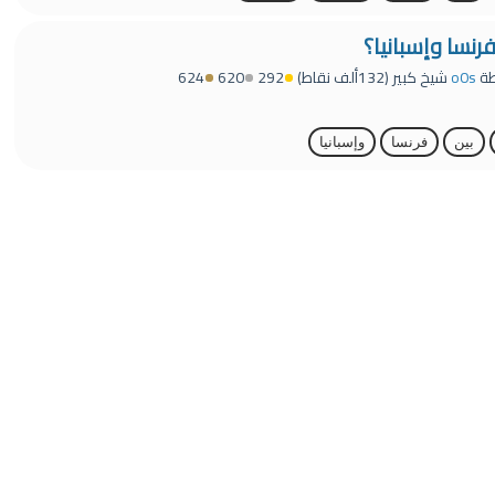
رنسا وإسبانيا؟
طة
o0s
شيخ كبير
(
132ألف
نقاط)
292
620
624
بين
فرنسا
وإسبانيا