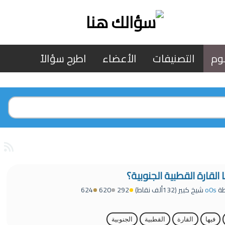
وم
التصنيفات
الأعضاء
اطرح سؤالاً
القارة القطبية الجنوبية؟
طة
o0s
شيخ كبير
(
132ألف
نقاط)
292
620
624
فيها
القارة
القطبية
الجنوبية