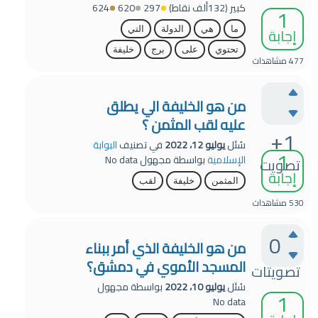
كبير
(
132ألف
نقاط)
297
620
624
1
إجابة
ما
هي
الدولة
التي
تحتوي
على
برج
خليفة
477
مشاهدات
من هو الخليفة الي يطلق
عليه لقب المثمن ؟
+1
سُئل
يوليو 12، 2022
في تصنيف
البوابة
1
الإسلامية
بواسطة
مجهول
No data
تصويت
إجابة
المثمن
خليفة
لقب
530
مشاهدات
0
من هو الخليفة الذي أمر ببناء
المسجد الأموي في دمشق؟
تصويتات
سُئل
يوليو 10، 2022
بواسطة
مجهول
1
No data