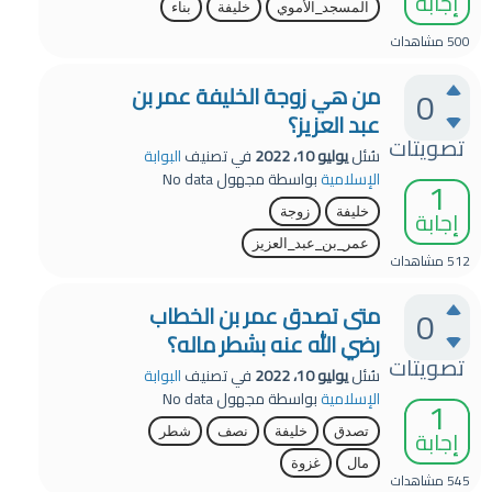
إجابة
المسجد_الأموي
خليفة
بناء
500
مشاهدات
من هي زوجة الخليفة عمر بن
0
عبد العزيز؟
تصويتات
سُئل
يوليو 10، 2022
في تصنيف
البوابة
الإسلامية
بواسطة
مجهول
No data
1
إجابة
خليفة
زوجة
عمر_بن_عبد_العزيز
512
مشاهدات
متى تصدق عمر بن الخطاب
0
رضي الله عنه بشطر ماله؟
تصويتات
سُئل
يوليو 10، 2022
في تصنيف
البوابة
الإسلامية
بواسطة
مجهول
No data
1
إجابة
تصدق
خليفة
نصف
شطر
مال
غزوة
545
مشاهدات