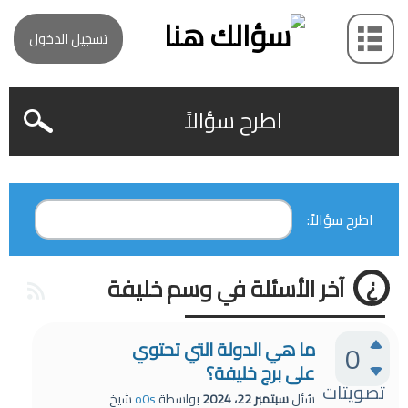
تسجيل الدخول
اطرح سؤالاً
اطرح سؤالاً:
آخر الأسئلة في وسم خليفة
ما هي الدولة التي تحتوي
0
على برج خليفة؟
تصويتات
سُئل
سبتمبر 22، 2024
بواسطة
o0s
شيخ