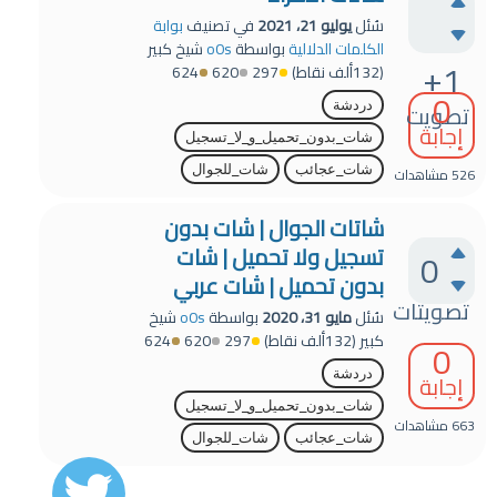
سُئل
يوليو 21، 2021
في تصنيف
بوابة
الكلمات الدلالية
بواسطة
o0s
شيخ كبير
+1
(
132ألف
نقاط)
297
620
624
0
تصويت
دردشة
إجابة
شات_بدون_تحميل_و_لا_تسجيل
شات_عجائب
شات_للجوال
526
مشاهدات
شاتات الجوال | شات بدون
تسجيل ولا تحميل | شات
0
بدون تحميل | شات عربي
تصويتات
سُئل
مايو 31، 2020
بواسطة
o0s
شيخ
كبير
(
132ألف
نقاط)
297
620
624
0
دردشة
إجابة
شات_بدون_تحميل_و_لا_تسجيل
663
مشاهدات
شات_عجائب
شات_للجوال