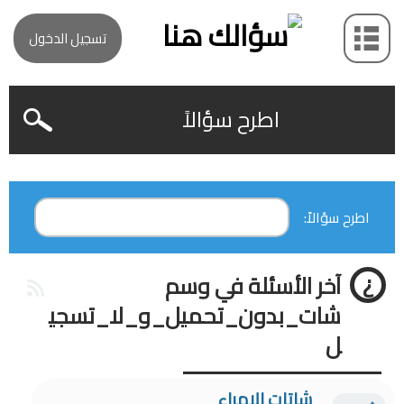
تسجيل الدخول
اطرح سؤالاً
اطرح سؤالاً:
آخر الأسئلة في وسم
شات_بدون_تحميل_و_لا_تسجي
ل
شاتات الامراء