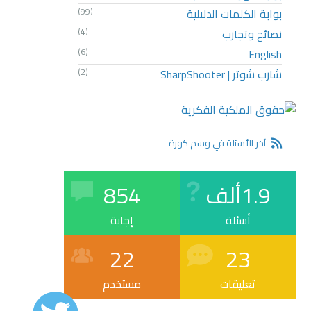
بوابة الكلمات الدلالية
(99)
نصائح وتجارب
(4)
(6)
English
شارب شوتر | SharpShooter
(2)
آخر الأسئلة في وسم كورة
1.9ألف
854
أسئلة
إجابة
22
23
تعليقات
مستخدم