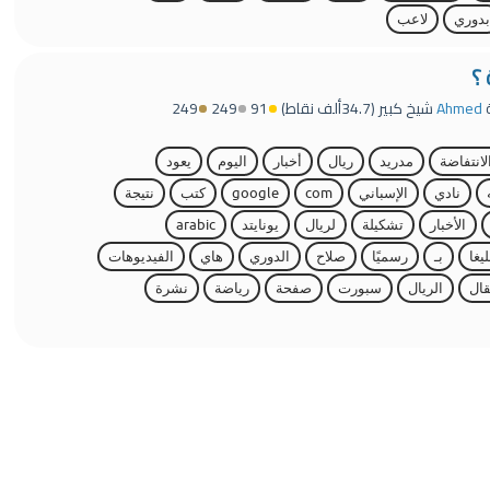
بدوري
لاعب
 ؟
Ahmed
شيخ كبير
(
34.7ألف
نقاط)
91
249
249
لانتفاضة
مدريد
ريال
أخبار
اليوم
يعود
نادي
الإسباني
com
google
كتب
نتيجة
الأخبار
تشكيلة
لريال
يونايتد
arabic
ليغا
بـ
رسميًا
صلاح
الدوري
هاي
الفيديوهات
قال
الريال
سبورت
صفحة
رياضة
نشرة