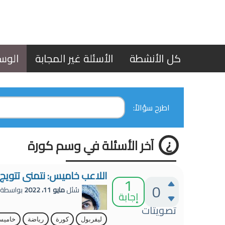
كل الأنشطة
الأسئلة غير المجابة
الوس
اطرح سؤالاً:
آخر الأسئلة في وسم كورة
اللاعب خاميس: نتمنى تتويج ل
1
0
سُئل
مايو 11، 2022
بواسطة
إجابة
تصويتات
ليفربول
كورة
رياضة
خامي