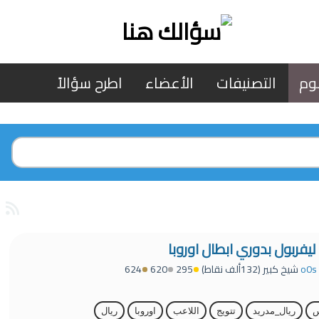
وم
التصنيفات
الأعضاء
اطرح سؤالاً
يفربول بدوري ابطال اوروبا
o0s
شيخ كبير
(
132ألف
نقاط)
295
620
624
س
ريال_مدريد
تتويج
اللاعب
اوروبا
ريال