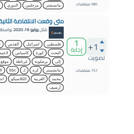
580
مشاهدات
مانسشتر
مرحلتين
الدوري
متى وقعت الانتفاضة الثانية
سُئل
يوليو 16، 2020
بواسطة
1
+1
فلسطين
اسرائيل
القدس
ا
إجابة
البحث
كورة
كاسياس
لاعبيه
تصويت
إلى
برشلونة
غرناطة
موقع
757
مشاهدات
مانشستر
كرة
لـ
bbc
ال
محمد
العربية
الكلاسيكو
انت
أرشيف