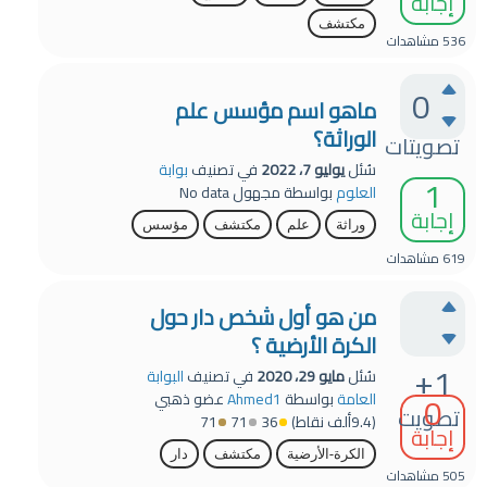
إجابة
مكتشف
536
مشاهدات
0
ماهو اسم مؤسس علم
الوراثة؟
تصويتات
سُئل
يوليو 7، 2022
في تصنيف
بوابة
1
العلوم
بواسطة
مجهول
No data
إجابة
وراثة
علم
مكتشف
مؤسس
619
مشاهدات
من هو أول شخص دار حول
الكرة الأرضية ؟
+1
سُئل
مايو 29، 2020
في تصنيف
البوابة
0
العامة
بواسطة
Ahmed1
عضو ذهبي
تصويت
(
9.4ألف
نقاط)
36
71
71
إجابة
الكرة-الأرضية
مكتشف
دار
505
مشاهدات