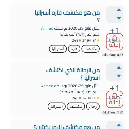
من هو مكتشف قارة أستراليا
؟
+1
سُئل
مايو 29، 2020
بواسطة
Ahmed
0
شيخ كبير
(
34.7ألف
نقاط)
تصويت
249
249
91
إجابة
مكتشف
قارة
أستراليا
423
مشاهدات
من الرحالة الذي اكتشف
استراليا ؟
+1
سُئل
مايو 29، 2020
بواسطة
Ahmed
0
شيخ كبير
(
34.7ألف
نقاط)
تصويت
249
249
91
إجابة
رحال
مكتشف
استراليا
530
مشاهدات
من هو مكتشف الامريكيتين؟