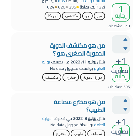
الثقافة والأدب
بواسطة
o0s
شيخ كبير
1
(
132ألف
نقاط)
295
620
624
إجابة
من
هو
مكتشف
أمريكا
543
مشاهدات
من هو مكتشف الدورة
الدموية الصغرى هو ؟
+1
سُئل
يوليو 11، 2022
في تصنيف
بوابة
1
العلوم
بواسطة
مجهول
No data
تصويت
إجابة
دورة_دموية
صغرى
مكتشف
595
مشاهدات
من هو مخترع سماعة
الطبيب؟
+1
سُئل
يوليو 8، 2022
في تصنيف
البوابة
العامة
بواسطة
مجهول
No data
1
تصويت
سماعة
طبيب
مخترع