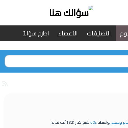
وم
التصنيفات
الأعضاء
اطرح سؤالاً
عام ومفيد
بواسطة
o0s
شيخ كبير
(
132ألف
نقاط)