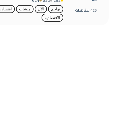
624
620
292
425
مشاهدات
نهاجم
الآن
منشآت
اقتصادي
الاقتصادية