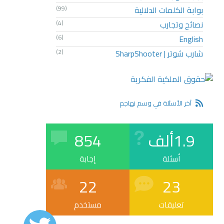
بوابة الكلمات الدلالية
(99)
نصائح وتجارب
(4)
(6)
English
شارب شوتر | SharpShooter
(2)
آخر الأسئلة في وسم نهاجم
1.9ألف
854
أسئلة
إجابة
22
23
تعليقات
مستخدم