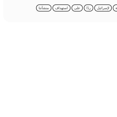
ة
لإسرائيل
ردًا
على
استهداف
منشآتنا