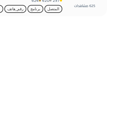
624
620
297
625
مشاهدات
المتصل
برنامج
رقم_هاتف
ه