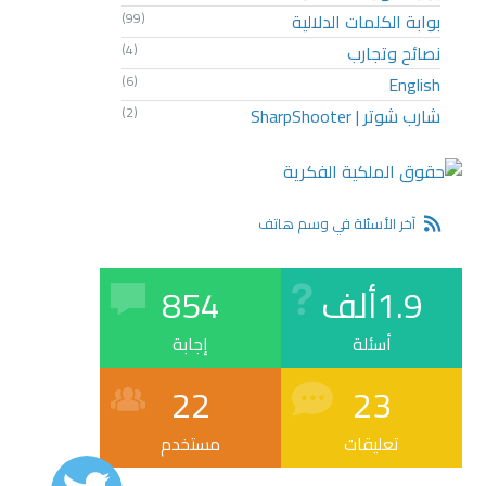
بوابة الكلمات الدلالية
(99)
نصائح وتجارب
(4)
(6)
English
شارب شوتر | SharpShooter
(2)
آخر الأسئلة في وسم هاتف
1.9ألف
854
أسئلة
إجابة
22
23
تعليقات
مستخدم