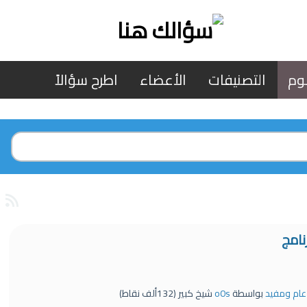
وم
التصنيفات
الأعضاء
اطرح سؤالاً
نامج
 عام ومفيد
بواسطة
o0s
شيخ كبير
(
132ألف
نقاط)