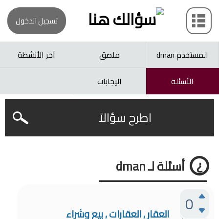
تسجيل الدخول
المستخدم dman
ملصق
آخر الأنشطة
الأسئلة
الإجابات
اطرح سؤالاً
أسئلة لـ dman
0
العقار ٫ العقارات ٫ بيع وشراء