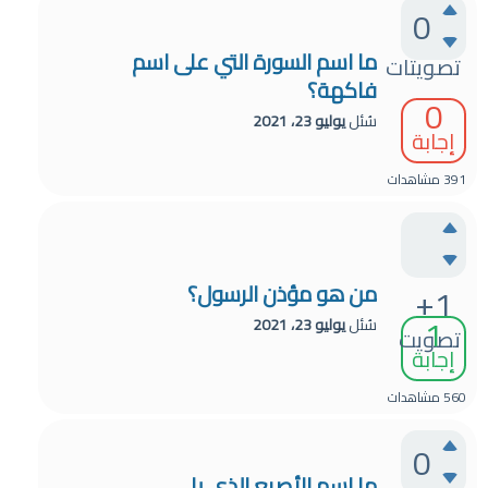
0
ما اسم السورة التي على اسم
تصويتات
فاكهة؟
0
سُئل
يوليو 23، 2021
إجابة
391
مشاهدات
من هو مؤذن الرسول؟
+1
1
سُئل
يوليو 23، 2021
تصويت
إجابة
560
مشاهدات
0
ما اسم الأصبع الذي يلي