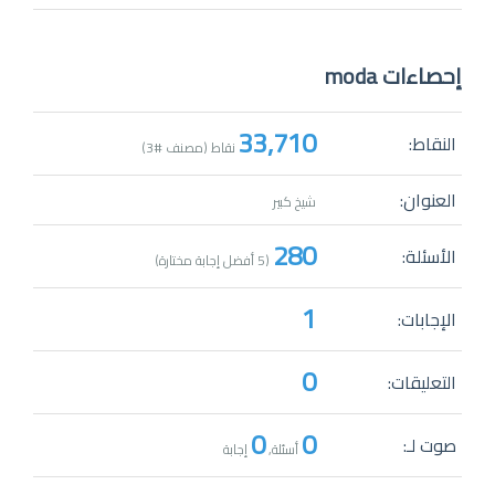
إحصاءات moda
33,710
النقاط:
نقاط (مصنف #
3
)
العنوان:
شيخ كبير
280
الأسئلة:
(
5
أفضل إجابة مختارة)
1
الإجابات:
0
التعليقات:
0
0
صوت لـ:
أسئلة,
إجابة