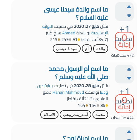
ما اسم والدة سيدنا عيسى
عليه السلام ؟
+1
سُئل
مايو 27، 2020
في تصنيف
البوابة
0
الإسلامية
بواسطة
Ahmed
شيخ كبير
تصويت
(
34.7ألف
نقاط)
91
249
249
إجابة
والدة
أم
سيدنا-عيسى
472
مشاهدات
ما اسم أم الرسول محمد
صلى الله عليه وسلم ؟
سُئل
مايو 28، 2020
في تصنيف
بوابة دين
+1
ودنيا
بواسطة
Hanan Mahmoud
عضو
0
الماسي
(
21.3ألف
نقاط)
تصويت
إجابة
154
154
86
محمد
آمنة_بنت_وهب
الاسلام
474
مشاهدات
ما اسم امراة نوح ؟