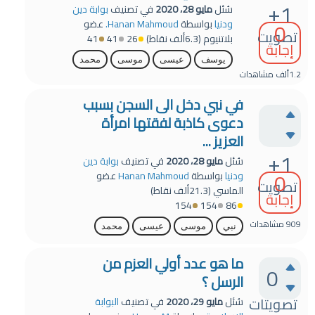
+1
سُئل
مايو 28، 2020
في تصنيف
بوابة دين
0
ودنيا
بواسطة
Hanan Mahmoud.
عضو
تصويت
بلاتنيوم
(
6.3ألف
نقاط)
26
41
41
إجابة
يوسف
عيسى
موسى
محمد
1.2ألف
مشاهدات
في نبي دخل الى السجن بسبب
دعوى كاذبة لفقتها امرأة
العزيز ...
+1
سُئل
مايو 28، 2020
في تصنيف
بوابة دين
0
ودنيا
بواسطة
Hanan Mahmoud
عضو
تصويت
الماسي
(
21.3ألف
نقاط)
إجابة
154
154
86
909
مشاهدات
نبي
موسى
عيسى
محمد
ما هو عدد أولي العزم من
0
الرسل ؟
تصويتات
سُئل
مايو 29، 2020
في تصنيف
البوابة