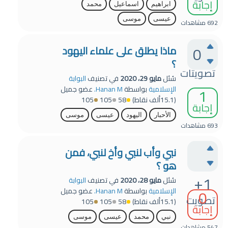
إجابة
ابراهيم
اسماعيل
محمد
عيسى
موسى
692
مشاهدات
0
ماذا يطلق على علماء اليهود
؟
تصويتات
سُئل
مايو 29، 2020
في تصنيف
البوابة
1
الإسلامية
بواسطة
Hanan M.
عضو جميل
(
15.1ألف
نقاط)
58
105
105
إجابة
الأحبار
اليهود
عيسى
موسى
693
مشاهدات
نبي وأب لنبي وأخ لنبي، فمن
هو ؟
+1
سُئل
مايو 28، 2020
في تصنيف
البوابة
0
الإسلامية
بواسطة
Hanan M.
عضو جميل
تصويت
(
15.1ألف
نقاط)
58
105
105
إجابة
نبي
محمد
عيسى
موسى
547
مشاهدات