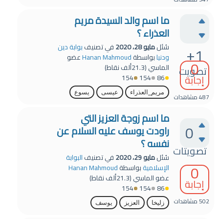
ما اسم والد السيدة مريم
العذراء ؟
سُئل
مايو 28، 2020
في تصنيف
بوابة دين
+1
ودنيا
بواسطة
Hanan Mahmoud
عضو
0
الماسي
(
21.3ألف
نقاط)
تصويت
إجابة
154
154
86
مريم_العذراء
عيسى
يسوع
487
مشاهدات
ما اسم زوجة العزيز التي
0
راودت يوسف عليه السلام عن
نفسه ؟
تصويتات
سُئل
مايو 29، 2020
في تصنيف
البوابة
0
الإسلامية
بواسطة
Hanan Mahmoud
عضو الماسي
(
21.3ألف
نقاط)
إجابة
154
154
86
502
مشاهدات
زليخا
العزيز
يوسف