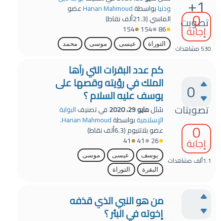
+1
ودنيا
بواسطة
Hanan Mahmoud
عضو
0
الماسي
(
21.3ألف
نقاط)
تصويت
إجابة
154
154
86
التوراة
عيسى
موسى
محمد
530
مشاهدات
كم عدد البقرات التي رآها
الملك في رؤيته وقصها على
0
يوسف عليه السلام ؟
تصويتات
سُئل
مايو 29، 2020
في تصنيف
البوابة
الإسلامية
بواسطة
Hanan Mahmoud.
0
عضو بلاتنيوم
(
6.3ألف
نقاط)
41
41
26
إجابة
يوسف
عيسى
موسى
1.1ألف
مشاهدات
البقرة
التوراة
من هو النبي الذي قذفه
إخوته في البئر ؟