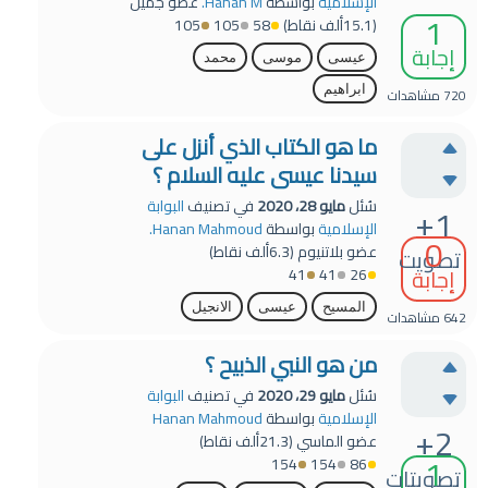
الإسلامية
بواسطة
Hanan M.
عضو جميل
1
(
15.1ألف
نقاط)
58
105
105
إجابة
عيسى
موسى
محمد
ابراهيم
720
مشاهدات
ما هو الكتاب الذي أنزل على
سيدنا عيسى عليه السلام ؟
سُئل
مايو 28، 2020
في تصنيف
البوابة
+1
الإسلامية
بواسطة
Hanan Mahmoud.
0
عضو بلاتنيوم
(
6.3ألف
نقاط)
تصويت
إجابة
41
41
26
المسيح
عيسى
الانجيل
642
مشاهدات
من هو النبي الذبيح ؟
سُئل
مايو 29، 2020
في تصنيف
البوابة
الإسلامية
بواسطة
Hanan Mahmoud
+2
عضو الماسي
(
21.3ألف
نقاط)
1
154
154
86
تصويتات