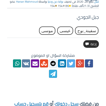
سُئل
مايو 28، 2020
في تصنيف
بوابة دين ودنيا
بواسطة
Hanan Mahmoud
عضو
الماسي
(
21.3ألف
نقاط)
86
154
154
جبل الجودي
سفينة_نوح
عيسى
موسى
مشاركة السؤال او الموضوع
من فضلك
سجل دخولك
أو
قم بتسجيل حساب