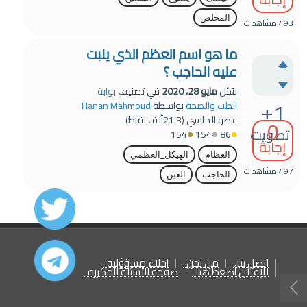
المخلص
493
مشاهدات
ما هو اسم العظم الذي ينبت
عليه الحاجب ؟
سُئل
مايو 28، 2020
في تصنيف
بوابة
+1
الطب والصحة
بواسطة
Hanan Mahmoud
عضو الماسي
(
21.3ألف
نقاط)
0
تصويت
154
154
86
إجابة
العظام
الهيكل_العظمي
497
مشاهدات
الحاجب
العين
اتصل بنا
من نحن
إخلاء مسؤؤلية
للإعلان أضغط هنا
صفحة الأسئلة المكررة