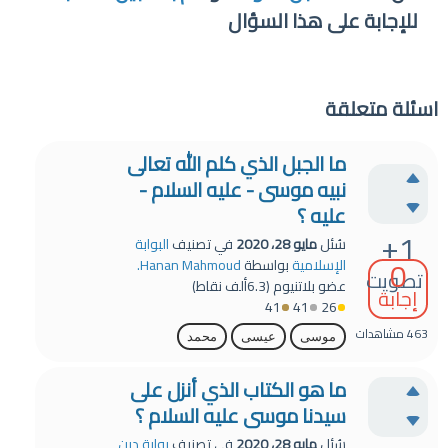
للإجابة على هذا السؤال
اسئلة متعلقة
ما الجبل الذي كلم الله تعالى
نبيه موسى - عليه السلام -
عليه ؟
+1
سُئل
مايو 28، 2020
في تصنيف
البوابة
0
الإسلامية
بواسطة
Hanan Mahmoud.
تصويت
عضو بلاتنيوم
(
6.3ألف
نقاط)
إجابة
41
41
26
463
مشاهدات
موسى
عيسى
محمد
ما هو الكتاب الذي أنزل على
سيدنا موسى عليه السلام ؟
سُئل
مايو 28، 2020
في تصنيف
بوابة دين