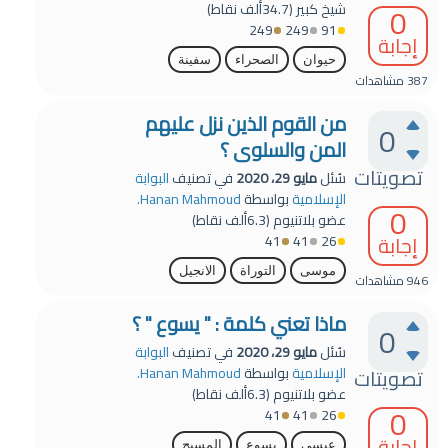
0
شيخ كبير
(
34.7ألف
نقاط)
249
249
91
إجابة
حيوان
الصحراء
سفينة
387
مشاهدات
من القوم الذين نزل عليهم
0
المن والسلوى ؟
تصويتات
سُئل
مايو 29، 2020
في تصنيف
البوابة
الإسلامية
بواسطة
Hanan Mahmoud.
0
عضو بلاتنيوم
(
6.3ألف
نقاط)
إجابة
41
41
26
موسى
التوراة
الانجيل
946
مشاهدات
ماذا تعني كلمة : " يسوع " ؟
0
سُئل
مايو 29، 2020
في تصنيف
البوابة
الإسلامية
بواسطة
Hanan Mahmoud.
تصويتات
عضو بلاتنيوم
(
6.3ألف
نقاط)
0
41
41
26
إجابة
عيسى
يسوع
المسيح