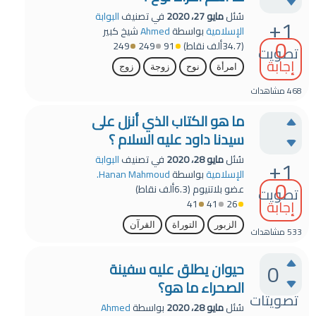
سُئل
مايو 27، 2020
في تصنيف
البوابة
+1
الإسلامية
بواسطة
Ahmed
شيخ كبير
0
(
34.7ألف
نقاط)
91
249
249
تصويت
إجابة
امرأة
نوح
زوجة
زوج
468
مشاهدات
ما هو الكتاب الذي أنزل على
سيدنا داود عليه السلام ؟
سُئل
مايو 28، 2020
في تصنيف
البوابة
+1
الإسلامية
بواسطة
Hanan Mahmoud.
0
عضو بلاتنيوم
(
6.3ألف
نقاط)
تصويت
إجابة
41
41
26
الزبور
التوراة
القرآن
533
مشاهدات
0
حيوان يطلق عليه سفينة
الصحراء ما هو؟
تصويتات
سُئل
مايو 28، 2020
بواسطة
Ahmed