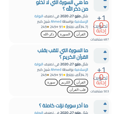
ما هي السورة التي لا تخلو
من ذكر الله ؟
+1
سُئل
مايو 27، 2020
في تصنيف
البوابة
0
الإسلامية
بواسطة
Ahmed
شيخ كبير
تصويت
(
34.7ألف
نقاط)
91
249
249
إجابة
القرآن
السورة
ذكر-الله
487
مشاهدات
ما السورة التي تلقب بقلب
القرآن الكريم ؟
سُئل
مايو 27، 2020
في تصنيف
البوابة
+1
الإسلامية
بواسطة
Ahmed
شيخ كبير
0
(
34.7ألف
نقاط)
91
249
249
تصويت
إجابة
القرآن
الكريم
سورة
قلب-القرآن
503
مشاهدات
ما آخر سورة نزلت كاملة ؟
سُئل
مايو 27، 2020
في تصنيف
البوابة