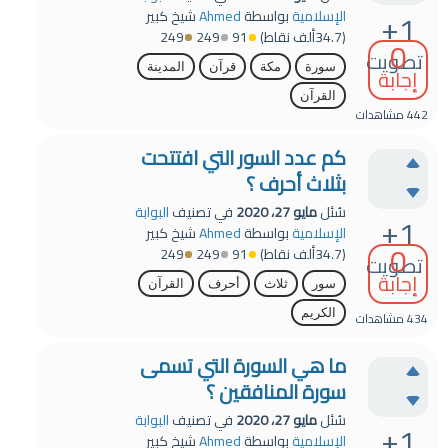
+1
الإسلامية
بواسطة
Ahmed
شيخ كبير
(
34.7ألف
نقاط)
91
249
249
0
تصويت
سورة
مكة
قرآن
المدينة
إجابة
القرآن
442
مشاهدات
كم عدد السور التي افتتحت
بثلاث أحرف ؟
سُئل
مايو 27، 2020
في تصنيف
البوابة
+1
الإسلامية
بواسطة
Ahmed
شيخ كبير
0
(
34.7ألف
نقاط)
91
249
249
تصويت
إجابة
سور
ثلاث
أحرف
القرآن
الكريم
434
مشاهدات
ما هي السورة التي تسمى
سورة المنافقين ؟
سُئل
مايو 27، 2020
في تصنيف
البوابة
+1
الإسلامية
بواسطة
Ahmed
شيخ كبير