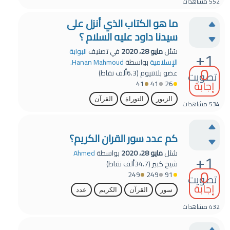
552
مشاهدات
ما هو الكتاب الذي أنزل على
سيدنا داود عليه السلام ؟
سُئل
مايو 28، 2020
في تصنيف
البوابة
+1
الإسلامية
بواسطة
Hanan Mahmoud.
0
عضو بلاتنيوم
(
6.3ألف
نقاط)
تصويت
إجابة
41
41
26
الزبور
التوراة
القرآن
534
مشاهدات
كم عدد سور القران الكريم؟
سُئل
مايو 28، 2020
بواسطة
Ahmed
+1
شيخ كبير
(
34.7ألف
نقاط)
0
249
249
91
تصويت
إجابة
سور
القرآن
الكريم
عدد
432
مشاهدات