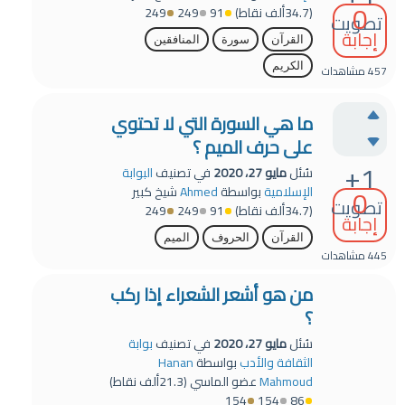
0
(
34.7ألف
نقاط)
91
249
249
تصويت
إجابة
القرآن
سورة
المنافقين
الكريم
457
مشاهدات
ما هي السورة التي لا تحتوي
على حرف الميم ؟
+1
سُئل
مايو 27، 2020
في تصنيف
البوابة
0
الإسلامية
بواسطة
Ahmed
شيخ كبير
تصويت
(
34.7ألف
نقاط)
91
249
249
إجابة
القرآن
الحروف
الميم
445
مشاهدات
من هو أشعر الشعراء إذا ركب
؟
سُئل
مايو 27، 2020
في تصنيف
بوابة
الثقافة والأدب
بواسطة
Hanan
Mahmoud
عضو الماسي
(
21.3ألف
نقاط)
154
154
86