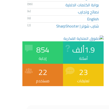
بوابة الكلمات الدلالية
(99)
نصائح وتجارب
(4)
(6)
English
شارب شوتر | SharpShooter
(2)
1.9ألف
854
أسئلة
إجابة
22
23
تعليقات
مستخدم