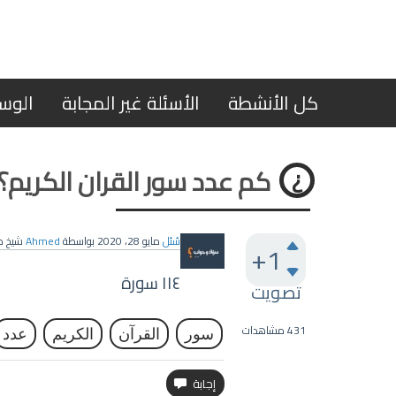
كل الأنشطة
الأسئلة غير المجابة
الوس
كم عدد سور القران الكريم؟
سُئل
مايو 28، 2020
بواسطة
Ahmed
شيخ كب
+1
١١٤ سورة
تصويت
431
مشاهدات
سور
القرآن
الكريم
عدد