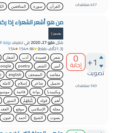
457
مشاهدات
القرآن
سورة
المنافقين
الك
من هو أشعر الشعراء إذا ركب
سُئل
مايو 27، 2020
في تصنيف
بوابة ا
(
21.3ألف
نقاط)
86
154
154
0
+1
شعر
قصيدة
أدب
أشعار
إجابة
أمير
الشعر
poetry
google
تصويت
مقاصد
المصحف
english
c
تحميل
شاعر
إسلام
كاملة
563
مشاهدات
ويكيبيديا
بوابة
قائمة
موسوع
أهم
قوله
يَتَّبِعُهُمُ
السور
مجلة
الإسلامي
موقع
العقد
بصوت
الشيخ
أحمد
عيون