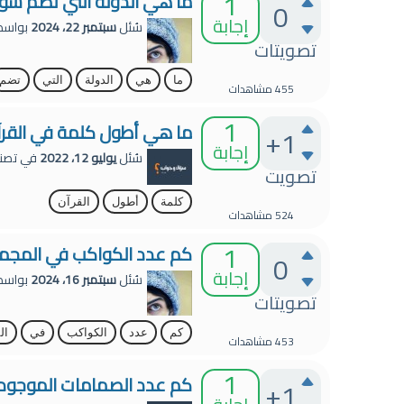
1
ما هي الدولة التي تضم سور
0
إجابة
سُئل
سبتمبر 22، 2024
بواس
تصويتات
ما
هي
الدولة
التي
تضم
455
مشاهدات
1
ما هي أطول كلمة في القرآ
+1
إجابة
سُئل
يوليو 12، 2022
في تصن
تصويت
كلمة
أطول
القرآن
524
مشاهدات
1
كم عدد الكواكب في المجم
0
إجابة
سُئل
سبتمبر 16، 2024
بواس
تصويتات
كم
عدد
الكواكب
في
ال
453
مشاهدات
1
كم عدد الصمامات الموجود
+1