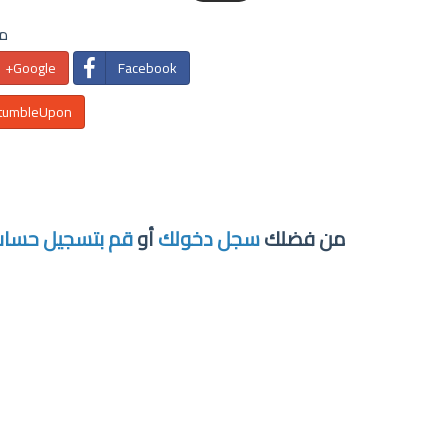
مش
Google+
Facebook
tumbleUpon
من فضلك
سجل دخولك
أو
قم بتسجيل حسا