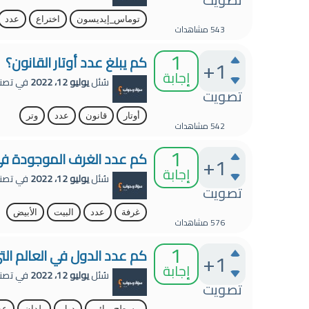
توماس_إيديسون
اختراع
عدد
543
مشاهدات
1
كم يبلغ عدد أوتار القانون؟
+1
إجابة
سُئل
يوليو 12، 2022
في تصن
تصويت
أوتار
قانون
عدد
وتر
542
مشاهدات
1
كم عدد الغرف الموجودة في 
+1
إجابة
سُئل
يوليو 12، 2022
في تصن
تصويت
غرفة
عدد
البيت
الأبيض
576
مشاهدات
1
كم عدد الدول في العالم ال
+1
إجابة
سُئل
يوليو 12، 2022
في تصن
تصويت
مسطح_مائي
دول
بلدان
عد