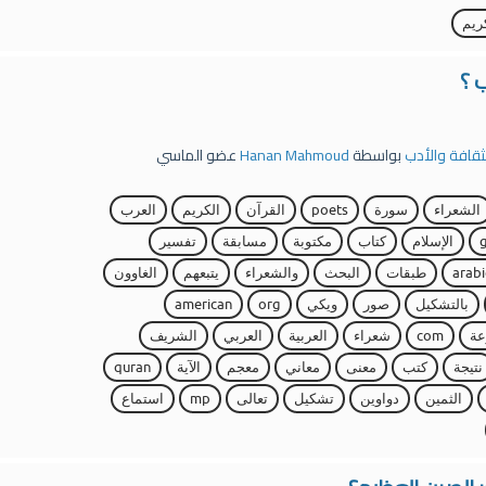
ريم
 ؟
لثقافة والأدب
بواسطة
Hanan Mahmoud
عضو الماسي
الشعراء
سورة
poets
القرآن
الكريم
العرب
الإسلام
كتاب
مكتوبة
مسابقة
تفسير
arabi
طبقات
البحث
والشعراء
يتبعهم
الغاوون
بالتشكيل
صور
ويكي
org
american
ة
com
شعراء
العربية
العربي
الشريف
نتيجة
كتب
معنى
معاني
معجم
الآية
quran
الثمين
دواوين
تشكيل
تعالى
mp
استماع