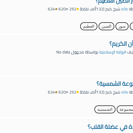
 الصين العظيم؟
طة
o0s
شيخ كبير
(
132ألف
نقاط)
292
620
624
سور
الصين
العظيم
ن الكريم؟
يف
البوابة الإسلامية
بواسطة
مجهول
No data
وعة الشمسية؟
طة
o0s
شيخ كبير
(
132ألف
نقاط)
292
620
624
مجموعة
الشمسية
ة في عضلة القلب؟