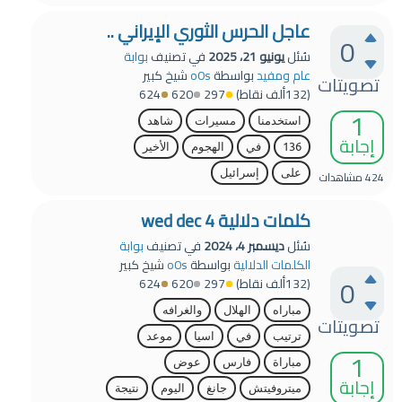
عاجل الحرس الثوري الإيراني ..
0
سُئل
يونيو 21، 2025
في تصنيف
بوابة
عام ومفيد
بواسطة
o0s
شيخ كبير
تصويتات
(
132ألف
نقاط)
297
620
624
1
استخدمنا
مسيرات
شاهد
إجابة
136
في
الهجوم
الأخير
على
إسرائيل
424
مشاهدات
كلمات دلالية 4 wed dec
سُئل
ديسمبر 4، 2024
في تصنيف
بوابة
الكلمات الدلالية
بواسطة
o0s
شيخ كبير
0
(
132ألف
نقاط)
297
620
624
مباراه
الهلال
والغرافه
تصويتات
ترتيب
في
اسيا
موعد
1
مباراة
فارس
عوض
إجابة
ميتروفيتش
جانغ
اليوم
نتيجة