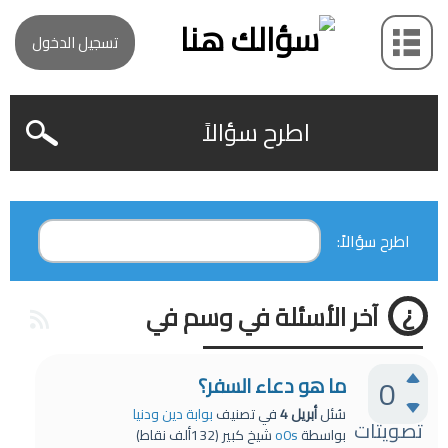
تسجيل الدخول
اطرح سؤالاً
اطرح سؤالاً:
آخر الأسئلة في وسم في
0
ما هو دعاء السفر؟
سُئل
أبريل 4
في تصنيف
بوابة دين ودنيا
تصويتات
بواسطة
o0s
شيخ كبير
(
132ألف
نقاط)