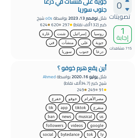
جوية على منشآت في درعا
0
جنوب سوريا
تصويتات
سُئل
نوفمبر 13، 2023
بواسطة
o0s
شيخ
كبير
(
132ألف
نقاط)
297
620
624
1
روسيا
إسرائيل
شنت
غارة
إجابة
جوية
على
منشآت
في
715
مشاهدات
درعا
جنوب
سوريا
أين يقع هرم خوفو ؟
سُئل
يوليو 16، 2020
بواسطة
Ahmed
شيخ كبير
(
34.7ألف
نقاط)
249
249
91
مصرالأهرام
خوفو
خفرع
منقرع
tiktok
app
tik
ban
news
musical
us
followers
videos
google
social
bytedance
tok
ly