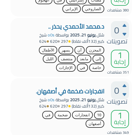
مصاب
إسرائيلي
في
الهجوم
380
مشاهدات
الصاروخي
الإيراني
د.محمد الأحمدي يحذر ..
0
سُئل
يونيو 21، 2025
بواسطة
o0s
شيخ
تصويتات
كبير
(
132ألف
نقاط)
297
620
624
1
المحزن
أن
يسهر
الأطفال
إجابة
إلى
مابعد
منتصف
الليل
خاصة
في
الإجازات
351
مشاهدات
0
انفجارات ضخمة في أصفهان.
سُئل
يونيو 21، 2025
بواسطة
o0s
شيخ
تصويتات
كبير
(
132ألف
نقاط)
297
620
624
1
10
انفجارات
ضخمة
في
إجابة
أصفهان
349
مشاهدات