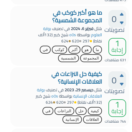
ما هو أكبر كوكب في
0
المجموعة الشمسية؟
تصويتات
سُئل
فبراير 6، 2024
في تصنيف
بوابة
العلوم
بواسطة
o0s
شيخ كبير
(
132ألف
1
نقاط)
297
620
624
إجابة
ما
هو
أكبر
كوكب
في
المجموعة
الشمسية
631
مشاهدات
كيفية حل النزاعات في
0
العلاقات الإنسانية؟
تصويتات
سُئل
ديسمبر 29، 2023
في تصنيف
بوابة
العلاقات الإنسانية
بواسطة
o0s
شيخ كبير
1
(
132ألف
نقاط)
297
620
624
إجابة
كيفية
حل
النزاعات
في
العلاقات
الإنسانية
744
مشاهدات