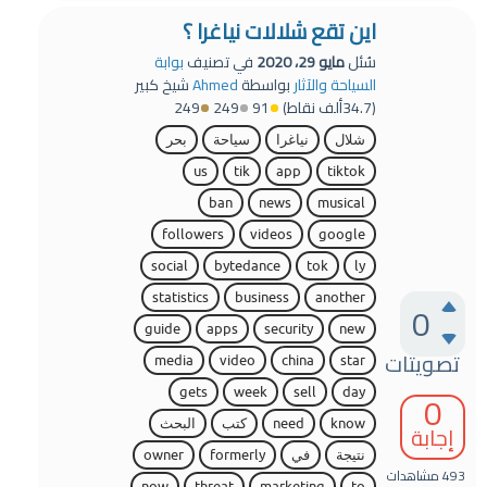
اين تقع شلالات نياغرا ؟
سُئل
مايو 29، 2020
في تصنيف
بوابة
السياحة والآثار
بواسطة
Ahmed
شيخ كبير
(
34.7ألف
نقاط)
91
249
249
شلال
نياغرا
سياحة
بحر
us
tik
app
tiktok
ban
news
musical
followers
videos
google
social
bytedance
tok
ly
statistics
business
another
0
guide
apps
security
new
تصويتات
media
video
china
star
0
gets
week
sell
day
know
need
كتب
البحث
إجابة
نتيجة
في
formerly
owner
493
مشاهدات
now
threat
marketing
to