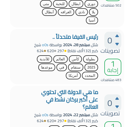
دوري
ابطال
للنخبة
متى
502
مشاهدات
يلا
نادي
الغرافه
أبطال
آسيا
رئيس الفيفا متحدثاً ..
0
سُئل
سبتمبر 28، 2024
بواسطة
o0s
شيخ
تصويتات
كبير
(
132ألف
نقاط)
297
620
624
1
بطولة
كأس
العالم
للأندية
إجابة
2025
ستقام
في
موعدها
المحدد
أمريكا
483
مشاهدات
ما هي الدولة التي تحتوي
على أكبر بركان نشط في
0
العالم؟
تصويتات
سُئل
سبتمبر 22، 2024
بواسطة
o0s
شيخ
كبير
(
132ألف
نقاط)
297
620
624
1