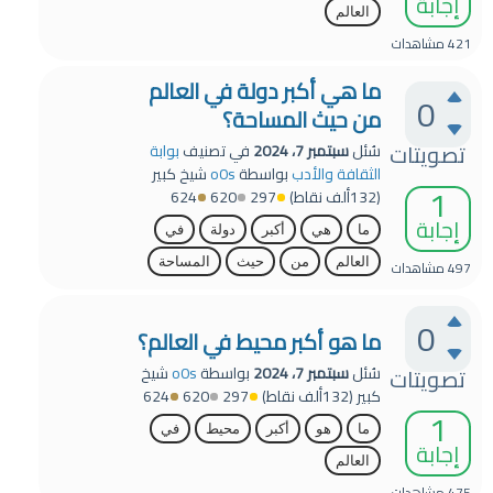
إجابة
العالم
421
مشاهدات
ما هي أكبر دولة في العالم
0
من حيث المساحة؟
تصويتات
سُئل
سبتمبر 7، 2024
في تصنيف
بوابة
الثقافة والأدب
بواسطة
o0s
شيخ كبير
1
(
132ألف
نقاط)
297
620
624
إجابة
ما
هي
أكبر
دولة
في
العالم
من
حيث
المساحة
497
مشاهدات
0
ما هو أكبر محيط في العالم؟
سُئل
سبتمبر 7، 2024
بواسطة
o0s
شيخ
تصويتات
كبير
(
132ألف
نقاط)
297
620
624
1
ما
هو
أكبر
محيط
في
إجابة
العالم
475
مشاهدات