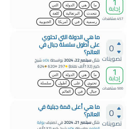
1
ما
هي
الدولة
التي
إجابة
تتحدث
البرتغالية
كلغة
457
مشاهدات
رسمية
في
أمريكا
الجنوبية
ما هي الدولة التي تحتوي
على أطول سلسلة جبال في
0
العالم؟
تصويتات
سُئل
سبتمبر 22، 2024
بواسطة
o0s
شيخ
كبير
(
132ألف
نقاط)
297
620
624
1
ما
هي
الدولة
التي
إجابة
تحتوي
على
أطول
سلسلة
500
مشاهدات
جبال
في
العالم
ما هي أعلى قمة جبلية في
0
العالم؟
تصويتات
سُئل
سبتمبر 21، 2024
في تصنيف
بوابة
العلوم
بواسطة
o0s
شيخ كبير
(
132ألف