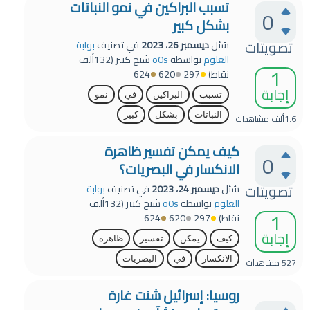
تسبب البراكين في نمو النباتات
0
بشكل كبير
تصويتات
سُئل
ديسمبر 26، 2023
في تصنيف
بوابة
العلوم
بواسطة
o0s
شيخ كبير
(
132ألف
1
نقاط)
297
620
624
إجابة
تسبب
البراكين
في
نمو
النباتات
بشكل
كبير
1.6ألف
مشاهدات
كيف يمكن تفسير ظاهرة
0
الانكسار في البصريات؟
تصويتات
سُئل
ديسمبر 24، 2023
في تصنيف
بوابة
العلوم
بواسطة
o0s
شيخ كبير
(
132ألف
1
نقاط)
297
620
624
إجابة
كيف
يمكن
تفسير
ظاهرة
الانكسار
في
البصريات
527
مشاهدات
روسيا: إسرائيل شنت غارة