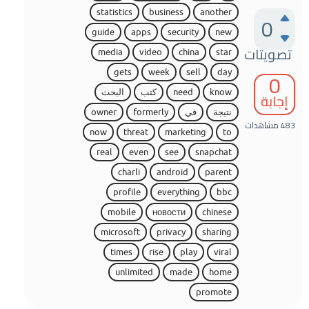
statistics
business
another
0
guide
apps
security
new
تصويتات
media
video
china
star
0
gets
week
sell
day
know
need
كتب
البحث
إجابة
نتيجة
في
formerly
owner
483
مشاهدات
now
threat
marketing
to
real
even
see
snapchat
charli
android
parent
profile
everything
bbc
mobile
новости
chinese
microsoft
privacy
sharing
times
rise
play
viral
unlimited
made
home
promote