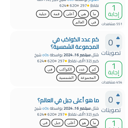
1
نقاط)
297
620
624
إجابة
ما
هي
أعلى
قمة
جبلية
في
العالم
551
مشاهدات
كم عدد الكواكب في
0
المجموعة الشمسية؟
تصويتات
سُئل
سبتمبر 16، 2024
بواسطة
o0s
شيخ
كبير
(
132ألف
نقاط)
297
620
624
1
إجابة
كم
عدد
الكواكب
في
المجموعة
الشمسية
454
مشاهدات
0
ما هو أعلى جبل في العالم؟
سُئل
سبتمبر 16، 2024
بواسطة
o0s
شيخ
تصويتات
كبير
(
132ألف
نقاط)
297
620
624
1
ما
هو
أعلى
جبل
في