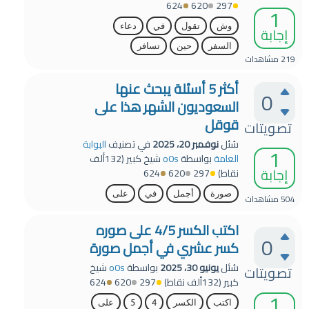
624
620
297
1
وش
تقول
في
دعاء
إجابة
السفر
حين
تسافر
219
مشاهدات
أكثر 5 أسئلة يبحث عنها
0
السعوديون الشهر هذا على
قوقل
تصويتات
سُئل
نوفمبر 20، 2025
في تصنيف
البوابة
1
العامة
بواسطة
o0s
شيخ كبير
(
132ألف
إجابة
نقاط)
297
620
624
صورة
أجمل
في
على
504
مشاهدات
اكتب الكسر 4/5 على صوره
0
كسر عشري في أجمل صورة
سُئل
يونيو 30، 2025
بواسطة
o0s
شيخ
تصويتات
كبير
(
132ألف
نقاط)
297
620
624
1
اكتب
الكسر
4
5
على