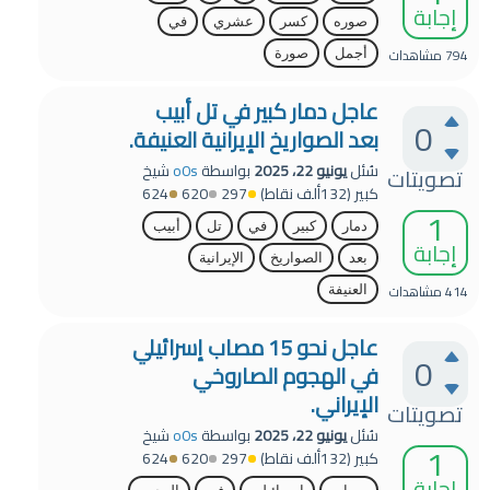
إجابة
صوره
كسر
عشري
في
794
مشاهدات
أجمل
صورة
عاجل دمار كبير في تل أبيب
0
بعد الصواريخ الإيرانية العنيفة.
سُئل
يونيو 22، 2025
بواسطة
o0s
شيخ
تصويتات
كبير
(
132ألف
نقاط)
297
620
624
1
دمار
كبير
في
تل
أبيب
إجابة
بعد
الصواريخ
الإيرانية
414
مشاهدات
العنيفة
عاجل نحو 15 مصاب إسرائيلي
0
في الهجوم الصاروخي
الإيراني.
تصويتات
سُئل
يونيو 22، 2025
بواسطة
o0s
شيخ
1
كبير
(
132ألف
نقاط)
297
620
624
إجابة