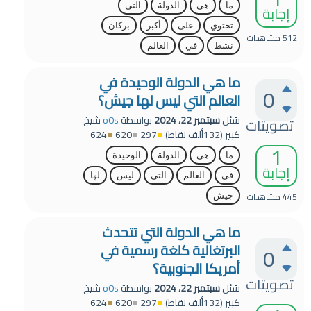
ما
هي
الدولة
التي
إجابة
تحتوي
على
أكبر
بركان
512
مشاهدات
نشط
في
العالم
ما هي الدولة الوحيدة في
0
العالم التي ليس لها جيش؟
سُئل
سبتمبر 22، 2024
بواسطة
o0s
شيخ
تصويتات
كبير
(
132ألف
نقاط)
297
620
624
1
ما
هي
الدولة
الوحيدة
إجابة
في
العالم
التي
ليس
لها
445
مشاهدات
جيش
ما هي الدولة التي تتحدث
البرتغالية كلغة رسمية في
0
أمريكا الجنوبية؟
تصويتات
سُئل
سبتمبر 22، 2024
بواسطة
o0s
شيخ
كبير
(
132ألف
نقاط)
297
620
624