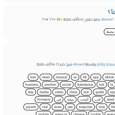
ً ؟
Ahmed1
عضو ذهبي
(
9.4ألف
نقاط)
36
71
71
محيط
سياحة والآثار
بواسطة
Ahmed
شيخ كبير
(
34.7ألف
نقاط)
ban
news
musical
us
tik
app
tiktok
business
another
social
bytedance
tok
ly
day
media
video
china
star
guide
ap
need
كتب
البحث
نتيجة
في
formerly
parent
real
even
see
snapchat
now
th
mobile
новости
chinese
profile
every