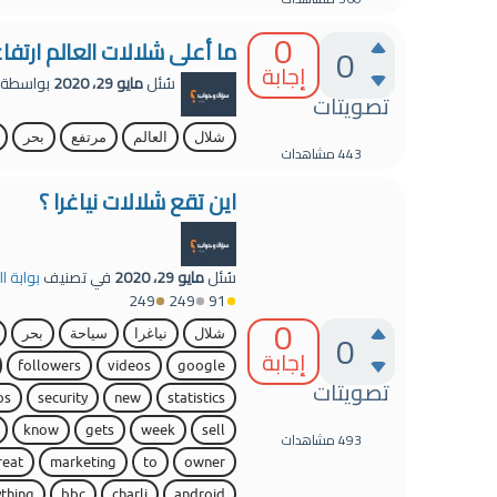
0
ما أعلى شلالات العالم ارتفاعا
0
إجابة
سُئل
مايو 29، 2020
بواسطة
تصويتات
شلال
العالم
مرتفع
بحر
443
مشاهدات
اين تقع شلالات نياغرا ؟
سُئل
مايو 29، 2020
في تصنيف
بوابة ال
249
249
91
0
0
شلال
نياغرا
سياحة
بحر
إجابة
followers
videos
google
تصويتات
ps
security
new
statistics
know
gets
week
sell
493
مشاهدات
reat
marketing
to
owner
thing
bbc
charli
android