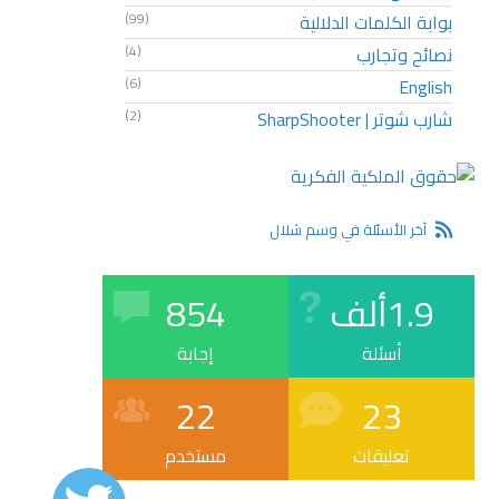
بوابة الكلمات الدلالية
(99)
نصائح وتجارب
(4)
(6)
English
شارب شوتر | SharpShooter
(2)
آخر الأسئلة في وسم شلال
1.9ألف
854
أسئلة
إجابة
22
23
تعليقات
مستخدم