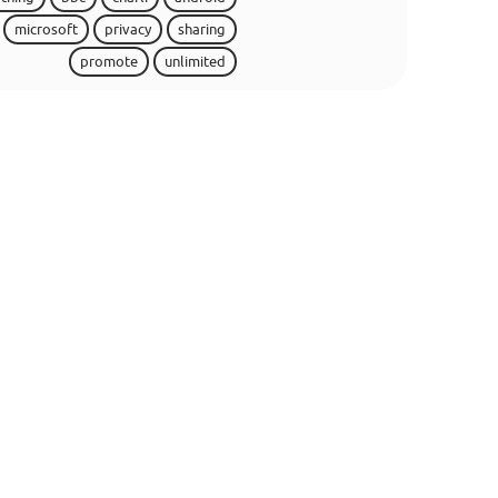
microsoft
privacy
sharing
promote
unlimited