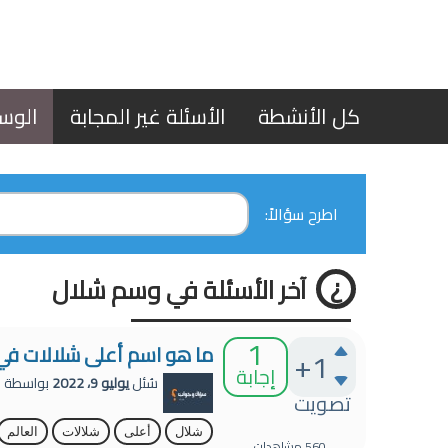
كل الأنشطة
الأسئلة غير المجابة
الوس
اطرح سؤالاً:
آخر الأسئلة في وسم شلال
1
ما هو اسم أعلى شلالات في 
+1
إجابة
سُئل
يوليو 9، 2022
بواسطة
م
تصويت
شلال
أعلى
شلالات
العالم
560
مشاهدات