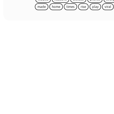
made
home
times
rise
play
viral