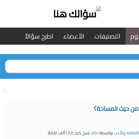
وم
التصنيفات
الأعضاء
اطرح سؤالاً
 من حيث المساحة؟
الثقافة والأدب
بواسطة
o0s
شيخ كبير
(
132ألف
نقاط)