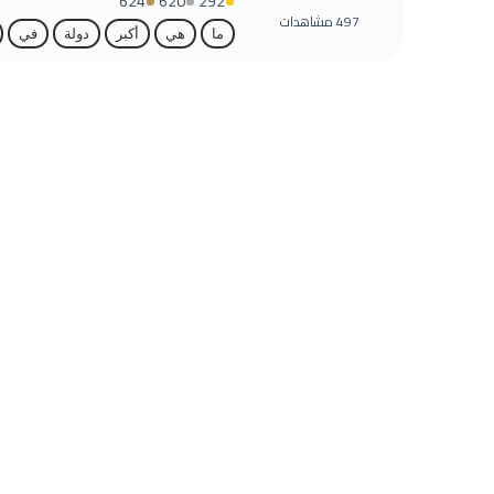
624
620
292
497
مشاهدات
ما
هي
أكبر
دولة
في