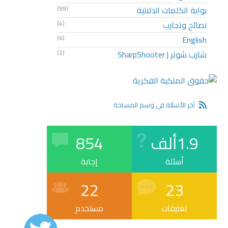
بوابة الكلمات الدلالية
(99)
نصائح وتجارب
(4)
(6)
English
شارب شوتر | SharpShooter
(2)
آخر الأسئلة في وسم المساحة
1.9ألف
854
أسئلة
إجابة
22
23
تعليقات
مستخدم