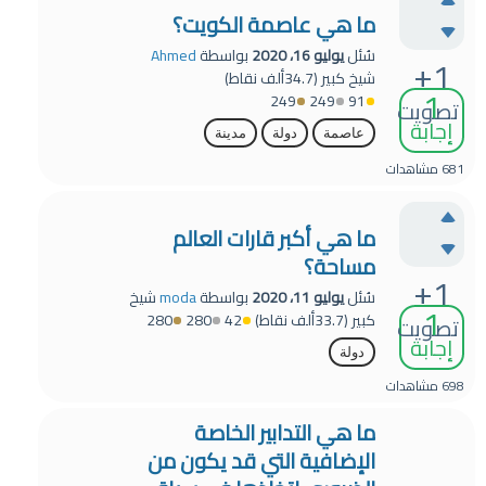
ما هي عاصمة الكويت؟
سُئل
يوليو 16، 2020
بواسطة
Ahmed
+1
شيخ كبير
(
34.7ألف
نقاط)
1
249
249
91
تصويت
إجابة
عاصمة
دولة
مدينة
681
مشاهدات
ما هي أكبر قارات العالم
مساحة؟
+1
سُئل
يوليو 11، 2020
بواسطة
moda
شيخ
1
كبير
(
33.7ألف
نقاط)
42
280
280
تصويت
إجابة
دولة
698
مشاهدات
ما هي التدابير الخاصة
الإضافية التي قد يكون من