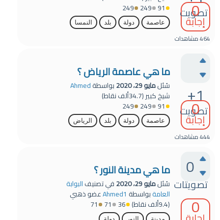
0
249
249
91
تصويت
إجابة
عاصمة
دولة
بلد
النمسا
464
مشاهدات
ما هي عاصمة الرياض ؟
سُئل
مايو 29، 2020
بواسطة
Ahmed
+1
شيخ كبير
(
34.7ألف
نقاط)
0
249
249
91
تصويت
إجابة
عاصمة
دولة
بلد
الرياض
444
مشاهدات
0
ما هي مدينة النور ؟
تصويتات
سُئل
مايو 29، 2020
في تصنيف
البوابة
العامة
بواسطة
Ahmed1
عضو ذهبي
0
(
9.4ألف
نقاط)
36
71
71
إجابة
مدينة
النور
دولة