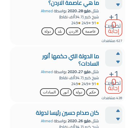
ما هي عاصمة الاردن؟
سُئل
مايو 28، 2020
بواسطة
Ahmed
+1
شيخ كبير
(
34.7ألف
نقاط)
0
249
249
91
تصويت
إجابة
عاصمة
الاردن
بلد
دولة
627
مشاهدات
ما الدولة التي حكمها أنور
السادات؟
+1
سُئل
مايو 27، 2020
بواسطة
Ahmed
0
شيخ كبير
(
34.7ألف
نقاط)
تصويت
249
249
91
إجابة
حكم
دولة
أنور
السادات
428
مشاهدات
كان صدام حسين رئيسا لدولة
سُئل
مايو 26، 2020
بواسطة
Ahmed
شيخ كبير
(
34.7ألف
نقاط)