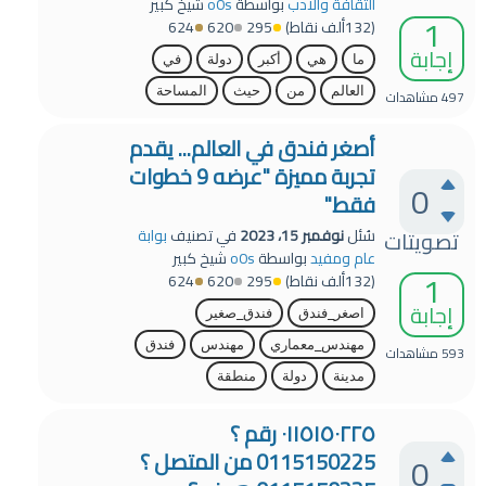
الثقافة والأدب
بواسطة
o0s
شيخ كبير
1
(
132ألف
نقاط)
295
620
624
إجابة
ما
هي
أكبر
دولة
في
العالم
من
حيث
المساحة
497
مشاهدات
أصغر فندق في العالم... يقدم
تجربة مميزة "عرضه 9 خطوات
0
فقط"
تصويتات
سُئل
نوفمبر 15، 2023
في تصنيف
بوابة
عام ومفيد
بواسطة
o0s
شيخ كبير
1
(
132ألف
نقاط)
295
620
624
إجابة
اصغر_فندق
فندق_صغير
مهندس_معماري
مهندس
فندق
593
مشاهدات
مدينة
دولة
منطقة
۰۱۱٥۱٥۰۲۲٥ رقم ؟
0115150225 من المتصل ؟
0