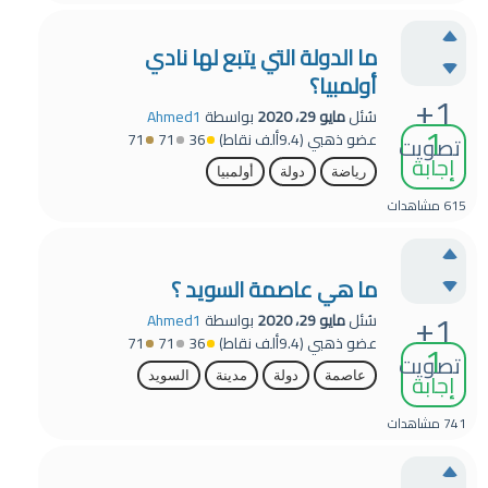
ما الدولة التي يتبع لها نادي
أولمبيا؟
+1
سُئل
مايو 29، 2020
بواسطة
Ahmed1
1
عضو ذهبي
(
9.4ألف
نقاط)
36
71
71
تصويت
إجابة
رياضة
دولة
أولمبيا
615
مشاهدات
ما هي عاصمة السويد ؟
+1
سُئل
مايو 29، 2020
بواسطة
Ahmed1
عضو ذهبي
(
9.4ألف
نقاط)
36
71
71
1
تصويت
إجابة
عاصمة
دولة
مدينة
السويد
741
مشاهدات