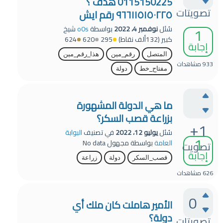
0115150225 هدف ؟
تصويتات
۹٦٦۱۱٥۱٥۰۲۲٥ رقم ايش
1
سُئل
نوفمبر 4، 2022
بواسطة
o0s
شيخ
كبير
(
132ألف
نقاط)
295
620
624
إجابة
المتصل
رقم_مين
هذا_رقم_مين
933
مشاهدات
مفتاح_خط
دولة
ما هي الدولة المشهورة
بزراعة قصب السكر؟
+1
سُئل
يوليو 12، 2022
في تصنيف
البوابة
1
العامة
بواسطة
مجهول
No data
تصويت
إجابة
قصب_السكر
دولة
زراعة
626
مشاهدات
0
الأمير هاملت كان ملك أي
دولة؟
تصويتات