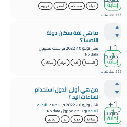
إجابة
دولة
مساحة
أصغر
عربية
576
مشاهدات
ما هي لغة سكان دولة
النمسا ؟
+1
سُئل
يوليو 10، 2022
بواسطة
مجهول
1
No data
تصويت
إجابة
النمسا
لغة
دولة
سكان
565
مشاهدات
من هي أولى الدول استخدام
لساعات اليد ؟
+1
سُئل
يوليو 10، 2022
في تصنيف
البوابة
1
العامة
بواسطة
مجهول
No data
تصويت
إجابة
ساعة
دولة
يد
العالم