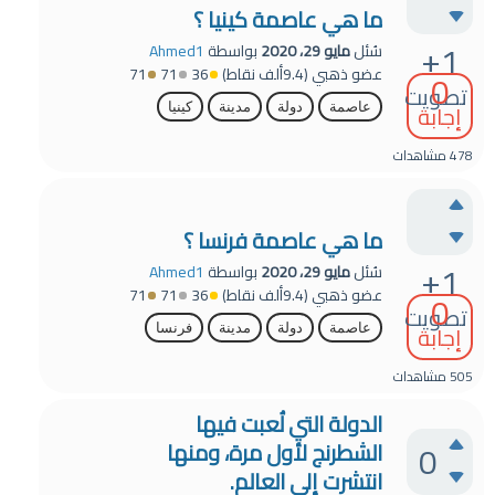
ما هي عاصمة كينيا ؟
+1
سُئل
مايو 29، 2020
بواسطة
Ahmed1
عضو ذهبي
(
9.4ألف
نقاط)
36
71
71
0
تصويت
إجابة
عاصمة
دولة
مدينة
كينيا
478
مشاهدات
ما هي عاصمة فرنسا ؟
+1
سُئل
مايو 29، 2020
بواسطة
Ahmed1
عضو ذهبي
(
9.4ألف
نقاط)
36
71
71
0
تصويت
إجابة
عاصمة
دولة
مدينة
فرنسا
505
مشاهدات
الدولة التي لُعبت فيها
0
الشطرنج لأول مرة، ومنها
انتشرت إلى العالم.