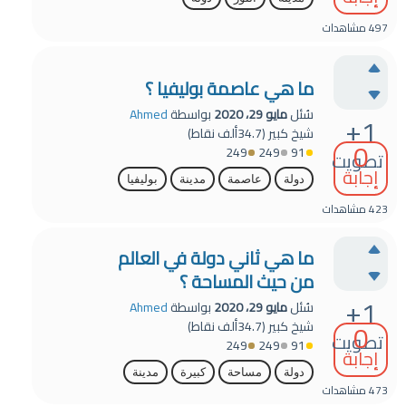
497
مشاهدات
ما هي عاصمة بوليفيا ؟
سُئل
مايو 29، 2020
بواسطة
Ahmed
+1
شيخ كبير
(
34.7ألف
نقاط)
0
249
249
91
تصويت
إجابة
دولة
عاصمة
مدينة
بوليفيا
423
مشاهدات
ما هي ثاني دولة في العالم
من حيث المساحة ؟
+1
سُئل
مايو 29، 2020
بواسطة
Ahmed
0
شيخ كبير
(
34.7ألف
نقاط)
تصويت
249
249
91
إجابة
دولة
مساحة
كبيرة
مدينة
473
مشاهدات