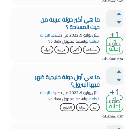
549
مشاهدات
ما هي أكبر دولة عربية من
حيث المساحة ؟
+1
سُئل
يوليو 9، 2022
في تصنيف
البوابة
1
العامة
بواسطة
مجهول
No data
تصويت
إجابة
مساحة
أكبر
عربية
دولة
634
مشاهدات
ما هي أول دولة خليجية ظهر
فيها البترول؟
+1
سُئل
يوليو 9، 2022
في تصنيف
البوابة
1
العامة
بواسطة
مجهول
No data
تصويت
إجابة
بلد
دولة
الخليج
620
مشاهدات