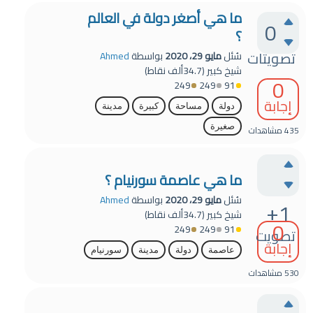
ما هي أصغر دولة في العالم
0
؟
تصويتات
سُئل
مايو 29، 2020
بواسطة
Ahmed
شيخ كبير
(
34.7ألف
نقاط)
0
249
249
91
إجابة
دولة
مساحة
كبيرة
مدينة
صغيرة
435
مشاهدات
ما هي عاصمة سورنيام ؟
سُئل
مايو 29، 2020
بواسطة
Ahmed
+1
شيخ كبير
(
34.7ألف
نقاط)
0
249
249
91
تصويت
إجابة
عاصمة
دولة
مدينة
سورنيام
530
مشاهدات