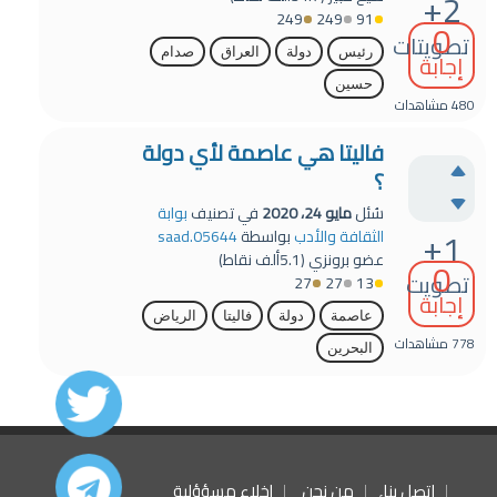
+2
249
249
91
0
تصويتات
رئيس
دولة
العراق
صدام
إجابة
حسين
480
مشاهدات
فاليتا هي عاصمة لأي دولة
؟
سُئل
مايو 24، 2020
في تصنيف
بوابة
+1
الثقافة والأدب
بواسطة
saad.05644
عضو برونزي
(
5.1ألف
نقاط)
0
تصويت
27
27
13
إجابة
عاصمة
دولة
فاليتا
الرياض
778
مشاهدات
البحرين
اتصل بنا
من نحن
إخلاء مسؤؤلية