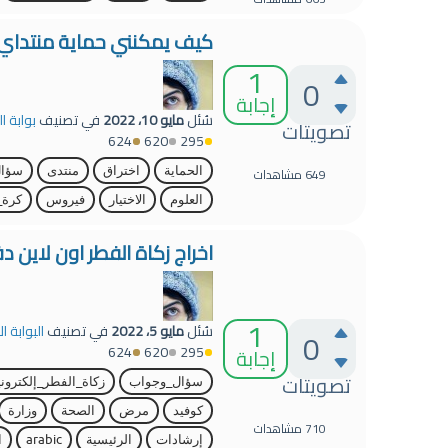
كيف يمكنني حماية منتداي م
1
0
إجابة
سُئل
مايو 10، 2022
في تصنيف
بوابة ا
تصويتات
624
620
295
649
مشاهدات
الحماية
اختراق
منتدى
سؤا
العلوم
الاختيار
فيروس
كرة_
اخراج زكاة الفطر اون لاين د
1
سُئل
مايو 5، 2022
في تصنيف
البوابة ا
0
624
620
295
إجابة
تصويتات
سؤال_وجواب
زكاة_الفطر_إلكترون
كوفيد
مرض
الصحة
وزارة
710
مشاهدات
إرشادات
الرئيسية
arabic
ا