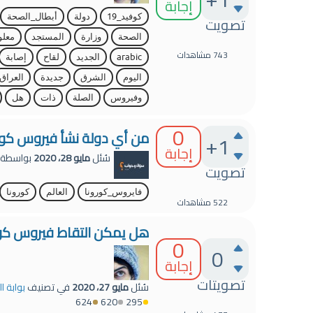
إجابة
كوفيد_19
دولة
أبطال_الصحة
تصويت
الصحة
وزارة
المستجد
معلو
743
مشاهدات
arabic
الجديد
لقاح
إصابة
اليوم
الشرق
جديدة
العراق
وفيروس
الصلة
ذات
هل
0
من أي دولة نشأ فيروس كورو
+1
إجابة
سُئل
مايو 28، 2020
بواسطة
تصويت
فايروس_كورونا
العالم
كورونا
522
مشاهدات
هل يمكن التقاط فيروس كورو
0
0
إجابة
تصويتات
سُئل
مايو 27، 2020
في تصنيف
بوابة 
624
620
295