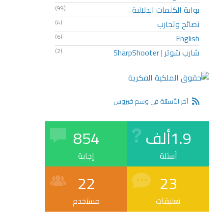
بوابة الكلمات الدلالية
(99)
نصائح وتجارب
(4)
(6)
English
شارب شوتر | SharpShooter
(2)
آخر الأسئلة في وسم فيروس
1.9ألف
854
أسئلة
إجابة
22
23
تعليقات
مستخدم