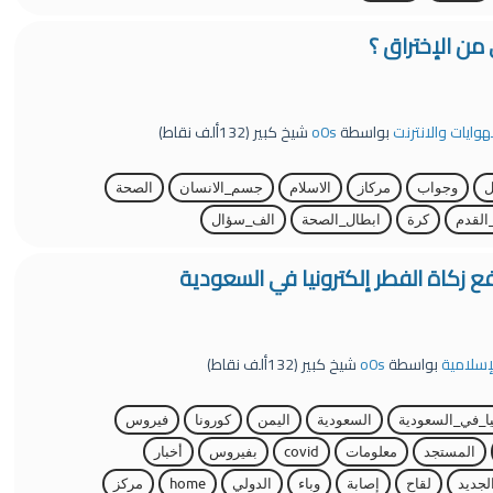
ن الإختراق ؟
لهوايات والانترنت
بواسطة
o0s
شيخ كبير
(
132ألف
نقاط)
ل
وجواب
مركاز
الاسلام
جسم_الانسان
الصحة
القدم
كرة
ابطال_الصحة
الف_سؤال
فع زكاة الفطر إلكترونيا في السعودية
لإسلامية
بواسطة
o0s
شيخ كبير
(
132ألف
نقاط)
يا_في_السعودية
السعودية
اليمن
كورونا
فيروس
المستجد
معلومات
covid
بفيروس
أخبار
لجديد
لقاح
إصابة
وباء
الدولي
home
مركز