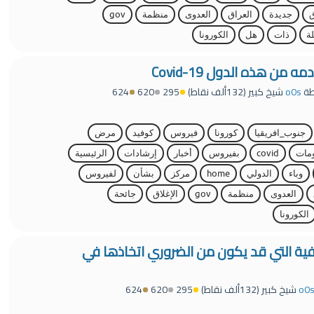
جديدة
العراق
العدوى
منظمة
gov
ة
ذات
هل
الكورونا
من هذه الدول Covid-19
طة
o0s
شيخ كبير
(
132ألف
نقاط)
295
620
624
جنوب_افريقيا
كورونا
فيروس
كوفيد
مرض
مات
covid
بفيروس
أخبار
إرشادات
الرئيسية
وباء
الدولي
home
مركز
بشأن
لفيروس
العدوى
منظمة
gov
الإغلاق
جائحة
الكورونا
افية التي قد يكون من الضروري اتخاذها في
o0
شيخ كبير
(
132ألف
نقاط)
295
620
624