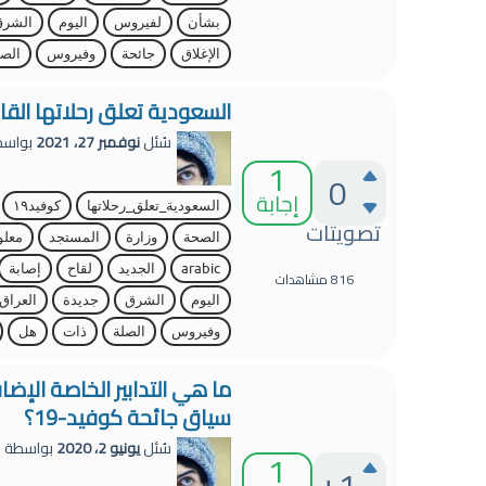
بشأن
لفيروس
اليوم
الشرق
الإغلاق
جائحة
وفيروس
الصل
السعودية تعلق رحلاتها القادمه 
سُئل
نوفمبر 27، 2021
بواس
1
0
إجابة
السعودية_تعلق_رحلاتها
كوفيد١٩
تصويتات
الصحة
وزارة
المستجد
معلو
arabic
الجديد
لقاح
إصابة
816
مشاهدات
اليوم
الشرق
جديدة
العراق
وفيروس
الصلة
ذات
هل
ما هي التدابير الخاصة الإض
سياق جائحة كوفيد-19؟
سُئل
يونيو 2، 2020
بواسطة
s
1
+1