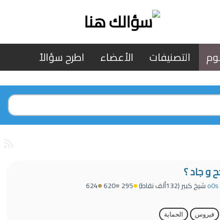
وم
التصنيفات
الأعضاء
اطرح سؤالاً
 و جاد ؟
o0s
شيخ كبير
(
132ألف
نقاط)
295
620
624
فيروس
الحماية