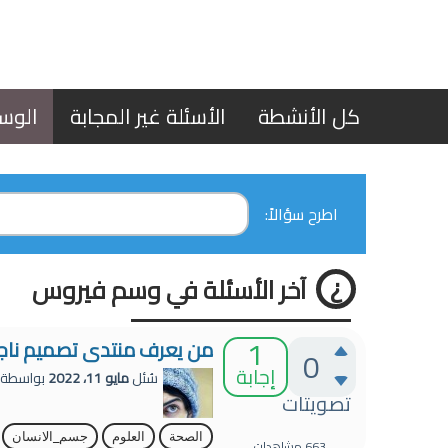
كل الأنشطة
الأسئلة غير المجابة
الوس
اطرح سؤالاً:
آخر الأسئلة في وسم فيروس
1
من يعرف منتدى تصميم ناجح
0
إجابة
سُئل
مايو 11، 2022
بواسطة
تصويتات
الصحة
العلوم
جسم_الانسان
663
مشاهدات