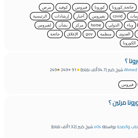
جائحة_كورونا
كورونا
فيروس
كوفيد
مرض
مات
covid
بفيروس
أخبار
إرشادات
الرئيسية
وباء
الدولي
home
مركز
بشأن
لفيروس
العدوى
منظمة
gov
الإغلاق
جائحة
الكورونا
نا ؟
Ahmed
شيخ كبير
(
34.7ألف
نقاط)
91
249
249
فيروس
نا مرتين ؟
الطب والصحة
بواسطة
o0s
شيخ كبير
(
132ألف
نقاط)