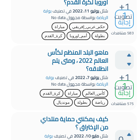
أوروبا لكرة القدم؟
+1
1
سُئل
يوليو 11، 2022
في تصنيف
بوابة
تصويت
الرياضة
بواسطة
مجهول
No data
إجابة
حكم_عربي_إفريقي
مباراة
583
مشاهدات
بطولة
أمم_اوروبا
كرة_القدم
ماهو البلد المنظم لكأس
العالم 2022 ، ومتى يتم
انطلاقه؟
+1
سُئل
يوليو 7، 2022
في تصنيف
بوابة
1
الرياضة
بواسطة
مجهول
No data
تصويت
إجابة
كأس_العالم
مباراة
كرة_القدم
575
مشاهدات
رياضة
بطولة
مونديال
كيف يمكنني حماية منتداي
من الإختراق ؟
0
سُئل
مايو 10، 2022
في تصنيف
بوابة