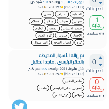
الهوايات والانترنت
بواسطة
o0s
شيخ كبير
تصويتات
(
132ألف
نقاط)
292
620
624
الحماية
اختراق
منتدى
1
سؤال
وجواب
مركاز
الاسلام
إجابة
جسم_الانسان
الصحة
العلوم
648
مشاهدات
الاختيار
فيروس
كرة_القدم
كرة
ابطال_الصحة
الف_سؤال
تم إزالة الأسوار المحيطه
0
بالمقر الرئيسي . ماجد الحقيل
سُئل
مايو 8، 2021
بواسطة
o0s
شيخ كبير
تصويتات
(
132ألف
نقاط)
292
620
624
0
ماجد_الحقيل
إجابة
اسوار_المقر_الرئيسي
ملعب
513
مشاهدات
ميلانو
كرة_القدم