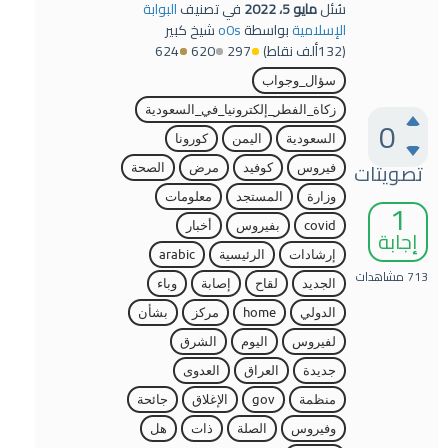
سُئل
مايو 5، 2022
في تصنيف
البوابة
الإسلامية
بواسطة
o0s
شيخ كبير
(
132ألف
نقاط)
297
620
624
سؤال_وجواب
زكاة_الفطر_إلكترونيا_في_السعودية
0
السعودية
اليمن
كورونا
تصويتات
فيروس
كوفيد
مرض
الصحة
وزارة
المستجد
معلومات
1
covid
بفيروس
أخبار
إجابة
إرشادات
الرئيسية
arabic
713
مشاهدات
الجديد
لقاح
إصابة
وباء
الدولي
home
مركز
بشأن
لفيروس
اليوم
الشرق
جديدة
العراق
العدوى
منظمة
gov
الإغلاق
جائحة
وفيروس
الصلة
ذات
هل