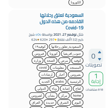
الكورونا
السعودية تعلق رحلاتها
القادمه من هذه الدول
Covid-19
سُئل
نوفمبر 27، 2021
بواسطة
o0s
شيخ
كبير
(
132ألف
نقاط)
297
620
624
السعودية_تعلق_رحلاتها
كوفيد١٩
0
جنوب_افريقيا
كورونا
فيروس
كوفيد
مرض
الصحة
وزارة
تصويتات
المستجد
معلومات
covid
1
بفيروس
أخبار
إرشادات
إجابة
الرئيسية
arabic
الجديد
818
مشاهدات
لقاح
إصابة
وباء
الدولي
home
مركز
بشأن
لفيروس
اليوم
الشرق
جديدة
العراق