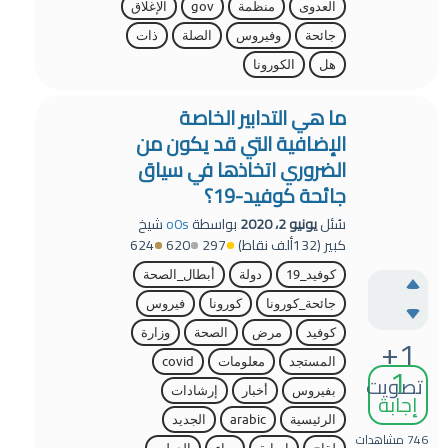
العدوى
منظمة
gov
الإغلاق
جائحة
وفيروس
الصلة
ذات
هل
الكورونا
ما هي التدابير الخاصة
الإضافية التي قد يكون من
الضروري اتخاذها في سياق
جائحة كوفيد-19؟
سُئل
يونيو 2، 2020
بواسطة
o0s
شيخ
كبير
(
132ألف
نقاط)
297
620
624
كوفيد_19
دولة
أبطال_الصحة
جائحة_كورونا
كورونا
فيروس
كوفيد
مرض
الصحة
وزارة
+1
1
المستجد
معلومات
covid
تصويت
بفيروس
أخبار
إرشادات
إجابة
الرئيسية
arabic
الجديد
746
مشاهدات