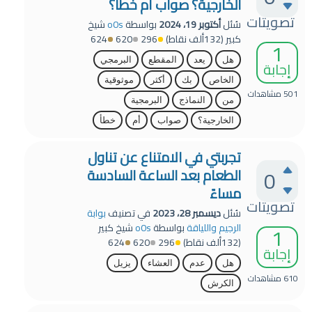
الخارجية؟ صواب أم خطأ؟
تصويتات
سُئل
أكتوبر 19، 2024
بواسطة
o0s
شيخ
كبير
(
132ألف
نقاط)
296
620
624
1
هل
يعد
المقطع
البرمجي
إجابة
الخاص
بك
أكثر
موثوقية
501
مشاهدات
من
النماذج
البرمجية
الخارجية؟
صواب
أم
خطأ
تجربتي في الامتناع عن تناول
0
الطعام بعد الساعة السادسة
مساءً
تصويتات
سُئل
ديسمبر 28، 2023
في تصنيف
بوابة
1
الرجيم واللياقة
بواسطة
o0s
شيخ كبير
(
132ألف
نقاط)
296
620
624
إجابة
هل
عدم
العشاء
يزيل
610
مشاهدات
الكرش