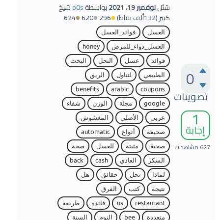
سُئل
نوفمبر 19، 2021
بواسطة
o0s
شيخ
كبير
(
132ألف
نقاط)
296
620
624
العسل
فوائد_العسل
العسل_دواء_للمرض
honey
فوائد
عسل
النحل
البحث
0
الطبيعي
لتناول
الريق
benefits
arabic
coupons
تصويتات
google
مجلة
الوزن
شفاء
1
عربي
الأصلي
المغشوش
إجابة
صحيفة
أنواع
automatic
627
مشاهدات
صحية
مثبتة
للعسل
صحة
السكر
العادي
cash
back
لماذا
نحل
حقائق
هل
نتيجة
كتب
الفرق
restaurant
us
فائدة
طريقة
متعددة
bee
النوم
السنة