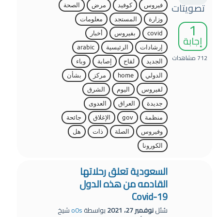
تصويتات
فيروس
كوفيد
مرض
الصحة
وزارة
المستجد
معلومات
1
covid
بفيروس
أخبار
إجابة
إرشادات
الرئيسية
arabic
712
مشاهدات
الجديد
لقاح
إصابة
وباء
الدولي
home
مركز
بشأن
لفيروس
اليوم
الشرق
جديدة
العراق
العدوى
منظمة
gov
الإغلاق
جائحة
وفيروس
الصلة
ذات
هل
الكورونا
السعودية تعلق رحلاتها
القادمه من هذه الدول
Covid-19
سُئل
نوفمبر 27، 2021
بواسطة
o0s
شيخ