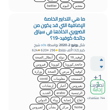
معجم
اليوم
twitter
ما هي التدابير الخاصة
الإضافية التي قد يكون من
الضروري اتخاذها في سياق
جائحة كوفيد-19؟
سُئل
يونيو 2، 2020
بواسطة
o0s
شيخ
كبير
(
132ألف
نقاط)
296
620
624
كوفيد_19
دولة
أبطال_الصحة
جائحة_كورونا
كورونا
فيروس
كوفيد
مرض
الصحة
وزارة
+1
1
المستجد
معلومات
covid
تصويت
بفيروس
أخبار
إرشادات
إجابة
الرئيسية
arabic
الجديد
744
مشاهدات
لقاح
إصابة
وباء
الدولي
home
مركز
بشأن
لفيروس