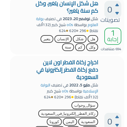
هل شكل الإنسان يتغير، وكل
0
كم سنة يتغير؟
تصويتات
سُئل
نوفمبر 20، 2023
في تصنيف
بوابة
العلوم
بواسطة
o0s
شيخ كبير
(
132ألف
1
نقاط)
296
620
624
إجابة
هل
شكل
الإنسان
يتغير
وكل
كم
سنة
694
مشاهدات
اخراج زكاة الفطر اون لاين
دفع زكاة الفطر إلكترونيا في
السعودية
سُئل
مايو 5، 2022
في تصنيف
البوابة
الإسلامية
بواسطة
o0s
شيخ كبير
(
132ألف
نقاط)
296
620
624
سؤال_وجواب
زكاة_الفطر_إلكترونيا_في_السعودية
0
السعودية
اليمن
كورونا