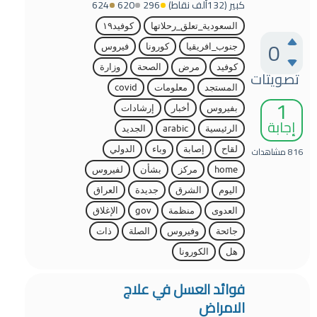
كبير
(
132ألف
نقاط)
296
620
624
السعودية_تعلق_رحلاتها
كوفيد١٩
0
جنوب_افريقيا
كورونا
فيروس
كوفيد
مرض
الصحة
وزارة
تصويتات
المستجد
معلومات
covid
1
بفيروس
أخبار
إرشادات
إجابة
الرئيسية
arabic
الجديد
816
مشاهدات
لقاح
إصابة
وباء
الدولي
home
مركز
بشأن
لفيروس
اليوم
الشرق
جديدة
العراق
العدوى
منظمة
gov
الإغلاق
جائحة
وفيروس
الصلة
ذات
هل
الكورونا
فوائد العسل في علاج
الامراض