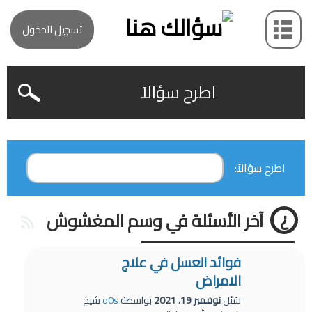
تسجيل الدخول
اطرح سؤالاً
اطرح سؤالاً:
آخر الأسئلة في وسم المغشوش
فوائد العسل في علاج
الامراض
سُئل
نوفمبر 19، 2021
بواسطة
o0s
شيخ