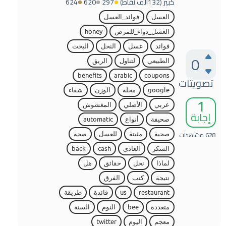
كبير
(
132ألف
نقاط)
297
620
624
العسل
فوائد_العسل
العسل_دواء_للمرض
honey
فوائد
عسل
النحل
البحث
0
الطبيعي
لتناول
الريق
benefits
arabic
coupons
تصويتات
google
مجلة
الوزن
شفاء
1
عربي
الأصلي
المغشوش
إجابة
صحيفة
أنواع
automatic
628
مشاهدات
صحية
مثبتة
للعسل
صحة
السكر
العادي
cash
back
لماذا
نحل
حقائق
هل
نتيجة
كتب
الفرق
restaurant
us
فائدة
طريقة
متعددة
bee
النوم
السنة
معجم
اليوم
twitter