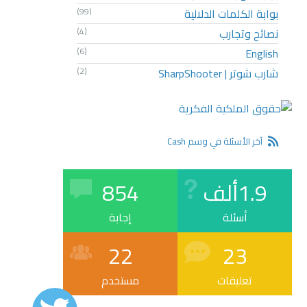
بوابة الكلمات الدلالية
(99)
نصائح وتجارب
(4)
(6)
English
شارب شوتر | SharpShooter
(2)
آخر الأسئلة في وسم Cash
1.9ألف
854
أسئلة
إجابة
22
23
تعليقات
مستخدم