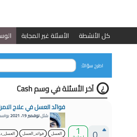
كل الأنشطة
الأسئلة غير المجابة
الوس
اطرح سؤالاً:
آخر الأسئلة في وسم Cash
فوائد العسل في علاج الام
سُئل
نوفمبر 19، 2021
بواس
1
0
العسل
فوائد_العسل
العسل_دو