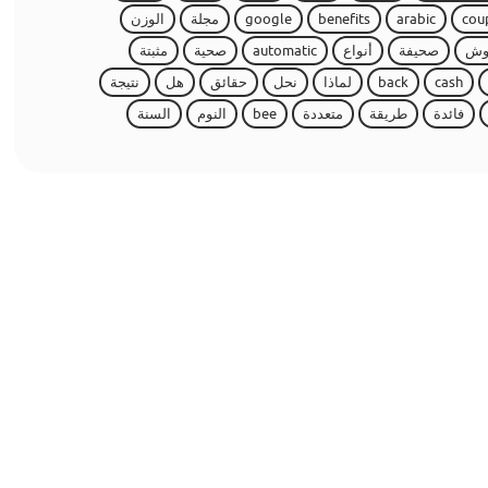
cou
arabic
benefits
google
مجلة
الوزن
وش
صحيفة
أنواع
automatic
صحية
مثبتة
cash
back
لماذا
نحل
حقائق
هل
نتيجة
فائدة
طريقة
متعددة
bee
النوم
السنة