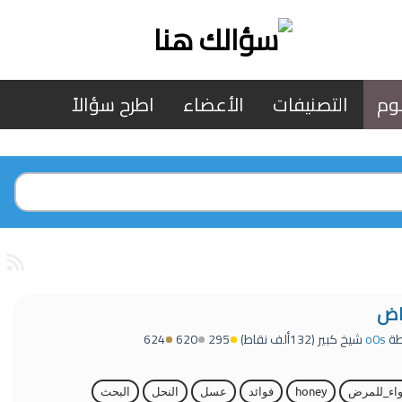
وم
التصنيفات
الأعضاء
اطرح سؤالاً
راض
طة
o0s
شيخ كبير
(
132ألف
نقاط)
295
620
624
اء_للمرض
honey
فوائد
عسل
النحل
البحث