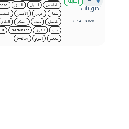
إجابة
تصويتات
الطبيعي
لتناول
الريق
pons
شفاء
عربي
الأصلي
المغش
626
مشاهدات
للعسل
صحة
السكر
العادي
كتب
الفرق
restaurant
us
معجم
اليوم
twitter