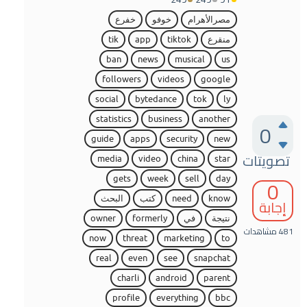
مصرالأهرام
خوفو
خفرع
منقرع
tiktok
app
tik
ban
news
musical
us
followers
videos
google
social
bytedance
tok
ly
statistics
business
another
0
guide
apps
security
new
تصويتات
media
video
china
star
0
gets
week
sell
day
know
need
كتب
البحث
إجابة
نتيجة
في
formerly
owner
481
مشاهدات
now
threat
marketing
to
real
even
see
snapchat
charli
android
parent
profile
everything
bbc