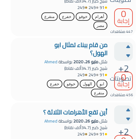
شيخ كبير
(
34.7ألف
نقاط)
249
249
91
0
أهرام
خوفو
خفرع
منقرع
إجابة
مصر
447
مشاهدات
من قام ببناء تمثال ابو
الهول؟
سُئل
مايو 26، 2020
بواسطة
Ahmed
+2
شيخ كبير
(
34.7ألف
نقاط)
0
249
249
91
تصويتات
إجابة
ابو
الهول
خوفو
خفرع
منقرع
456
مشاهدات
أين تقع الأهرامات الثلاثة ؟
سُئل
مايو 26، 2020
بواسطة
Ahmed
+2
شيخ كبير
(
34.7ألف
نقاط)
249
249
91