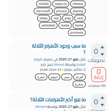
mobile
новости
chinese
microsoft
privacy
sharing
times
rise
play
viral
unlimited
made
home
promote
ما سبب وجود الأهرام الثلاثة
0
؟
تصويتات
سُئل
مايو 27، 2020
في تصنيف
البوابة
العامة
بواسطة
Ahmed
شيخ كبير
0
(
34.7ألف
نقاط)
91
249
249
إجابة
أهرام
مصر
خوفو
خفرع
منقرع
580
مشاهدات
0
ما هو أكبر الأهرامات الثلاثة؟
سُئل
مايو 27، 2020
بواسطة
Ahmed
تصويتات