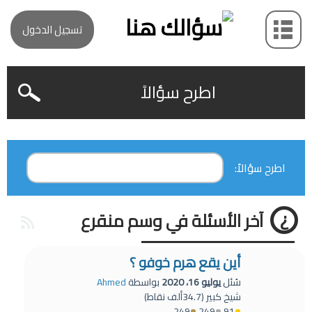
تسجيل الدخول
اطرح سؤالاً
اطرح سؤالاً:
آخر الأسئلة في وسم منقرع
أين يقع هرم خوفو ؟
سُئل
يوليو 16، 2020
بواسطة
Ahmed
شيخ كبير
(
34.7ألف
نقاط)
249
249
91