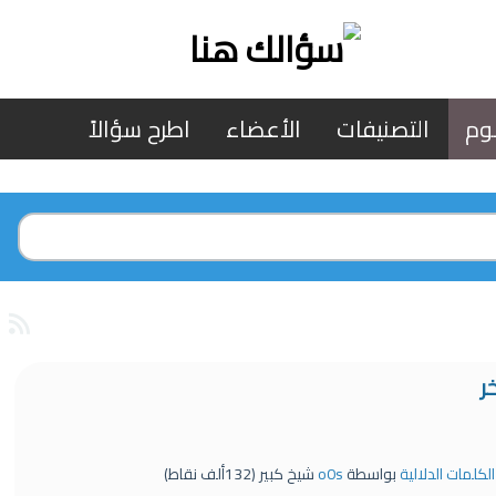
وم
التصنيفات
الأعضاء
اطرح سؤالاً
ر
الكلمات الدلالية
بواسطة
o0s
شيخ كبير
(
132ألف
نقاط)