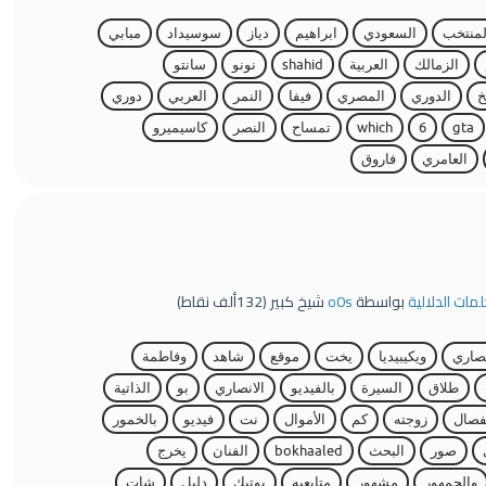
لمنتخب
السعودي
ابراهيم
دياز
سوسيداد
مبابي
الزمالك
العربية
shahid
نونو
سانتو
خ
الدوري
المصري
فيفا
النمر
العربي
دوري
gta
6
which
تمساح
النصر
كاسيميرو
العامري
فاروق
لمات الدلالية
بواسطة
o0s
شيخ كبير
(
132ألف
نقاط)
نصاري
ويكيبيديا
يخت
موقع
شاهد
وفاطمة
طلاق
السيرة
بالفيديو
الانصاري
بو
الذاتية
فصال
زوجته
كم
الأموال
نت
فيديو
بالخمور
صور
البحث
bokhaaled
الفنان
يخرج
والجمهور
مشهور
متابعيه
بوتيك
دليل
شات