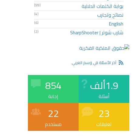
بوابة الكلمات الدلالية
(99)
نصائح وتجارب
(4)
(6)
English
شارب شوتر | SharpShooter
(2)
آخر الأسئلة في وسم العربي
1.9ألف
854
أسئلة
إجابة
22
23
تعليقات
مستخدم