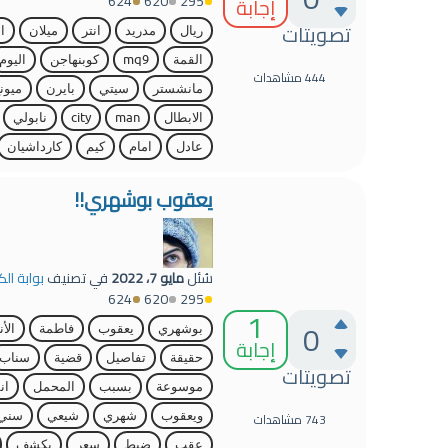
624
620
295
إجابة
تصويتات
ريال
مدريد
انتر
ميلان
ا
القمة
mq9
كوبنهاجن
اليوم
444
مشاهدات
مانشستر
سيتي
بايرن
ميون
الابطال
man
city
نابولي
عادل
امام
كيم
كارداشيان
يعقوب بوشهري!!
سُئل
مايو 7، 2022
في تصنيف
بوابة الك
624
620
295
1
0
بوشهري
يعقوب
فاطمة
الأ
إجابة
حقيقة
تفاصيل
قضية
سناب
تصويتات
موسوعة
بسبب
المحمل
ان
743
مشاهدات
ويعقوب
شهري
شيعي
سني
عقب
ضبط
سعر
يكشف