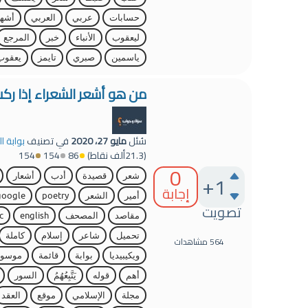
حسابات
عربي
العربي
أشه
ليعقوب
الأنباء
خبر
المرجع
ياسمين
صبري
تايمز
يعقوب
من هو أشعر الشعراء إذا ركب
سُئل
مايو 27، 2020
في تصنيف
بوابة ا
(
21.3ألف
نقاط)
86
154
154
0
+1
شعر
قصيدة
أدب
أشعار
إجابة
أمير
الشعر
poetry
google
تصويت
مقاصد
المصحف
english
c
تحميل
شاعر
إسلام
كاملة
564
مشاهدات
ويكيبيديا
بوابة
قائمة
موسوع
أهم
قوله
يَتَّبِعُهُمُ
السور
مجلة
الإسلامي
موقع
العقد