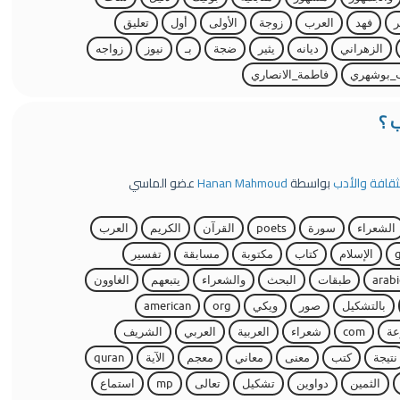
ر
فهد
العرب
زوجة
الأولى
أول
تعليق
الزهراني
ديانه
يثير
ضجة
بـ
نيوز
زواجه
_بوشهري
فاطمة_الانصاري
 ؟
لثقافة والأدب
بواسطة
Hanan Mahmoud
عضو الماسي
الشعراء
سورة
poets
القرآن
الكريم
العرب
الإسلام
كتاب
مكتوبة
مسابقة
تفسير
arabi
طبقات
البحث
والشعراء
يتبعهم
الغاوون
بالتشكيل
صور
ويكي
org
american
ة
com
شعراء
العربية
العربي
الشريف
نتيجة
كتب
معنى
معاني
معجم
الآية
quran
الثمين
دواوين
تشكيل
تعالى
mp
استماع