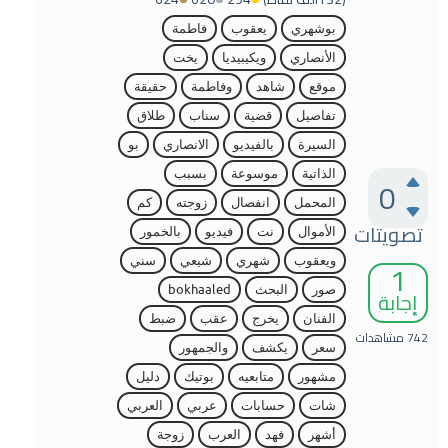
بوشهري
يعقوب
فاطمة
الأنصاري
ويكيبيديا
يخت
موقع
شاهد
وفاطمة
حقيقة
تفاصيل
قضية
سناب
طلاق
السيرة
بالفيديو
الانصاري
بو
الذاتية
موسوعة
بسبب
0
المحمل
انفصال
زوجته
كم
تصويتات
الأموال
نت
فيديو
بالخمور
1
ويعقوب
شهري
شيعي
سني
صور
البحث
bokhaaled
إجابة
الفنان
يخرج
عقب
ضبط
742
مشاهدات
سعر
يكشف
والجمهور
مشهور
متابعيه
بوتيك
دليل
شات
حسابات
عربي
العربي
أشهر
فهد
العرب
زوجة