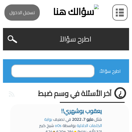
تسجيل الدخول
اطرح سؤالاً
اطرح سؤالاً:
آخر الأسئلة في وسم ضبط
يعقوب بوشهري!!
سُئل
مايو 7، 2022
في تصنيف
بوابة
الكلمات الدلالية
بواسطة
o0s
شيخ كبير
(
132ألف
نقاط)
294
620
624