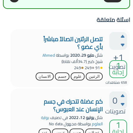
اسئلة متعلقة
تتصل الرئتين اتصالاً مباشراً
بأي عضو ؟
+1
سُئل
مايو 29، 2020
بواسطة
Ahmed
1
شيخ كبير
(
34.7ألف
نقاط)
تصويت
249
249
91
إجابة
الرئتين
علوم
جسم
الانسان
658
مشاهدات
0
كم عضلة تتحرك في جسم
الإنسان عند العبوس؟
تصويتات
سُئل
يوليو 12، 2022
في تصنيف
بوابة
1
العلوم
بواسطة
مجهول
No data
إجابة
عضلات
جسم
عبوس
عدد