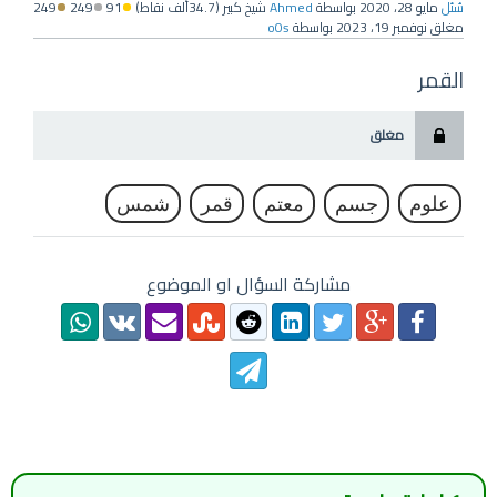
سُئل
مايو 28، 2020
بواسطة
Ahmed
شيخ كبير
(
34.7ألف
نقاط)
91
249
249
مغلق
نوفمبر 19، 2023
بواسطة
o0s
القمر
مغلق
علوم
جسم
معتم
قمر
شمس
مشاركة السؤال او الموضوع