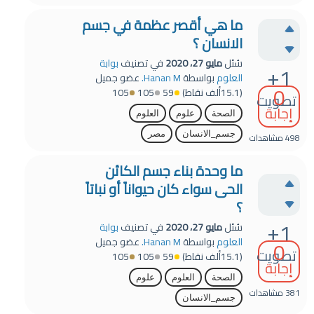
ما هي أقصر عظمة في جسم
الانسان ؟
سُئل
مايو 27، 2020
في تصنيف
بوابة
+1
العلوم
بواسطة
Hanan M.
عضو جميل
0
(
15.1ألف
نقاط)
59
105
105
تصويت
إجابة
الصحة
علوم
العلوم
جسم_الانسان
مصر
498
مشاهدات
ما وحدة بناء جسم الكائن
الحى سواء كان حيواناً أو نباتاً
؟
+1
سُئل
مايو 27، 2020
في تصنيف
بوابة
0
العلوم
بواسطة
Hanan M.
عضو جميل
تصويت
(
15.1ألف
نقاط)
59
105
105
إجابة
الصحة
العلوم
علوم
381
مشاهدات
جسم_الانسان