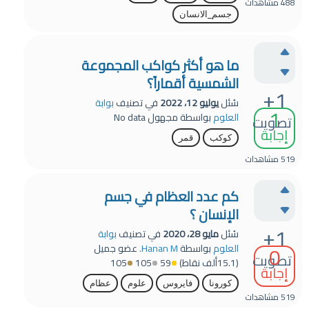
488
مشاهدات
جسم_الانسان
ما هو أكثر كواكب المجموعة
الشمسية أقماراً؟
+1
سُئل
يوليو 12، 2022
في تصنيف
بوابة
1
العلوم
بواسطة
مجهول
No data
تصويت
إجابة
كوكب
قمر
519
مشاهدات
كم عدد العظام في جسم
الإنسان ؟
+1
سُئل
مايو 28، 2020
في تصنيف
بوابة
0
العلوم
بواسطة
Hanan M.
عضو جميل
تصويت
(
15.1ألف
نقاط)
59
105
105
إجابة
كورونا
فايروس
علوم
عظام
519
مشاهدات