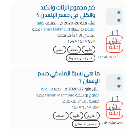
كم مجموع الرئات والكبد
والكلى في جسم الإنسان ؟
سُئل
مايو 28، 2020
في تصنيف
بوابة
+1
العلوم
بواسطة
Hanan Mahmoud
عضو
الماسي
(
21.3ألف
نقاط)
0
تصويت
154
154
86
إجابة
علوم
صحة
مصر
3.3ألف
مشاهدات
فايروس_كورونا
ما هي نسبة الماء في جسم
الإنسان ؟
سُئل
مايو 27، 2020
في تصنيف
بوابة
+1
العلوم
بواسطة
Hanan Mahmoud
عضو
الماسي
(
21.3ألف
نقاط)
0
تصويت
154
154
86
إجابة
العلوم
علوم
الصحة
499
مشاهدات
جسم_الانسان