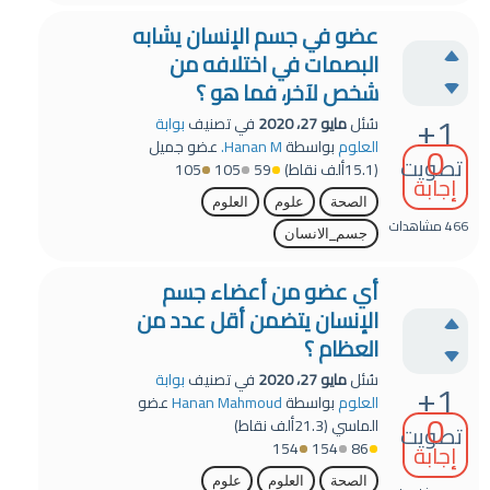
عضو في جسم الإنسان يشابه
البصمات في اختلافه من
شخص لآخر، فما هو ؟
+1
سُئل
مايو 27، 2020
في تصنيف
بوابة
0
العلوم
بواسطة
Hanan M.
عضو جميل
تصويت
(
15.1ألف
نقاط)
59
105
105
إجابة
الصحة
علوم
العلوم
466
مشاهدات
جسم_الانسان
أي عضو من أعضاء جسم
الإنسان يتضمن أقل عدد من
العظام ؟
سُئل
مايو 27، 2020
في تصنيف
بوابة
+1
العلوم
بواسطة
Hanan Mahmoud
عضو
0
الماسي
(
21.3ألف
نقاط)
تصويت
154
154
86
إجابة
الصحة
العلوم
علوم