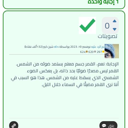
1
إجابة واحدة
0
تصويتات
تم الرد عليه
نوفمبر 19، 2023
بواسطة
o0s
شيخ كبير
(
132ألف
نقاط)
624
620
297
الإجابة: نعم، القمر جسم معتم يستمد ضوئه من الشمس.
القمر ليس مصدرًا ضوئيًا بحد ذاته، بل يعكس الضوء
الشمسي الذي يسقط عليه من الشمس. هذا هو السبب في
أننا نرى القمر مضيئًا في السماء خلال الليل.