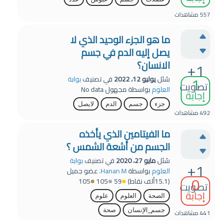
557
مشاهدات
ما هو الجزء الوحيد الذي لا
يصل إليه الدم في جسم
الانسان؟
+1
1
سُئل
يوليو 12، 2022
في تصنيف
بوابة
تصويت
العلوم
بواسطة
مجهول
No data
إجابة
جزء
جسم
الدم
لايصل
492
مشاهدات
ما الفيتامين الذي يأخذه
الجسم من أشعة الشمس ؟
سُئل
مايو 27، 2020
في تصنيف
بوابة
+1
العلوم
بواسطة
Hanan M.
عضو جميل
0
(
15.1ألف
نقاط)
59
105
105
تصويت
إجابة
الصحة
العلوم
علوم
جسم_الإنسان
صحة
441
مشاهدات