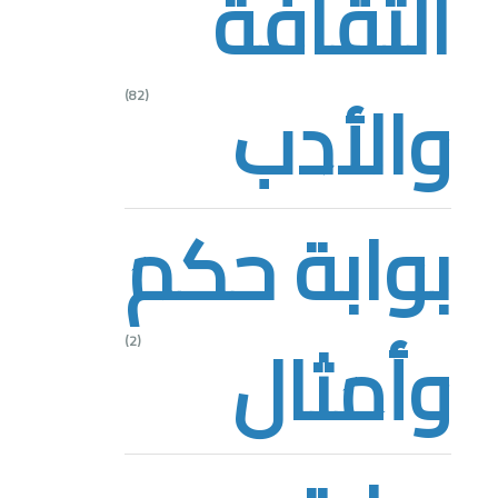
الثقافة
والأدب
(82)
بوابة حكم
وأمثال
(2)