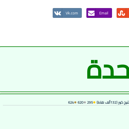
Vk.com
Email
حدة
يخ كبير
(
132ألف
نقاط)
295
620
624