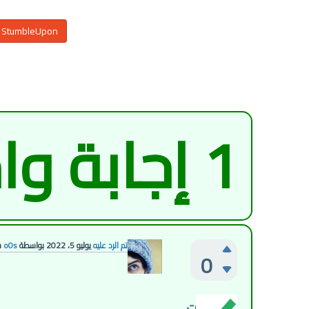
StumbleUpon
1
إجابة وا
تم الرد عليه
يوليو 5، 2022
بواسطة
o0s
ش
0
تصويتات