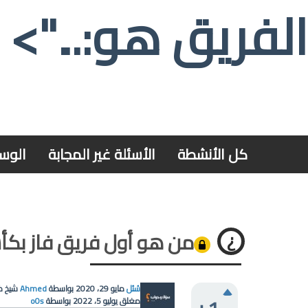
الفريق هو:...">
كل الأنشطة
الأسئلة غير المجابة
الوس
من هو أول فريق فاز بكأس 
سُئل
مايو 29، 2020
بواسطة
Ahmed
شيخ كب
مغلق
يوليو 5، 2022
بواسطة
o0s