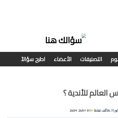
وم
التصنيفات
الأعضاء
اطرح سؤالاً
العالم للأندية ؟
ير
(
34.7ألف
نقاط)
91
249
249