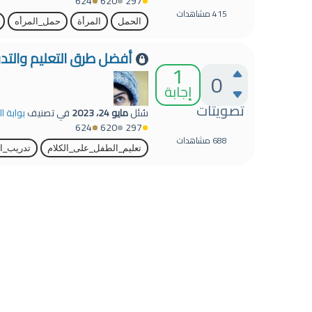
624
620
297
415
مشاهدات
الحمل
المرأة
حمل_المرأه
أفضل طرق التعليم والتد
1
0
إجابة
تصويتات
سُئل
مايو 24، 2023
في تصنيف
بوابة ا
624
620
297
688
مشاهدات
تعليم_الطفل_على_الكلام
تدريب_ا