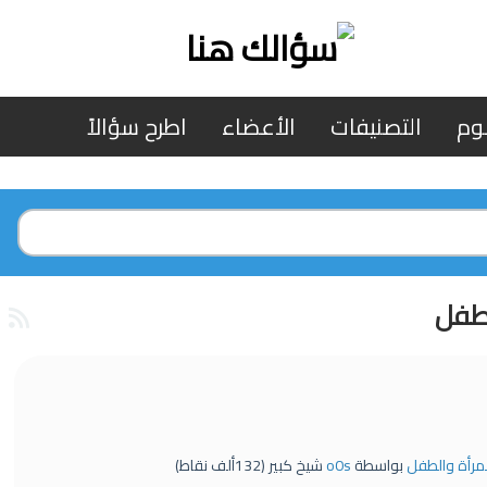
وم
التصنيفات
الأعضاء
اطرح سؤالاً
لطفل
لمرأة والطفل
بواسطة
o0s
شيخ كبير
(
132ألف
نقاط)