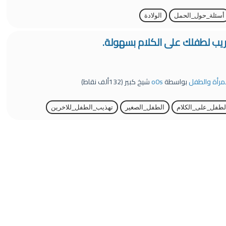
أسئلة_حول_الحمل
الولادة
ريب لطفلك على الكلام بسهولة.
لمرأة والطفل
بواسطة
o0s
شيخ كبير
(
132ألف
نقاط)
لطفل_على_الكلام
الطفل_الصغير
تهذيب_الطفل_للاخرين