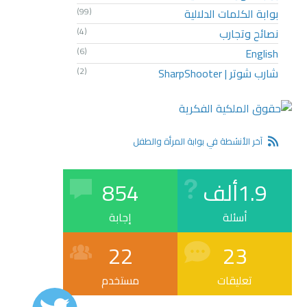
بوابة الكلمات الدلالية
(99)
نصائح وتجارب
(4)
(6)
English
شارب شوتر | SharpShooter
(2)
آخر الأنشطة في بوابة المرأة والطفل
1.9ألف
854
أسئلة
إجابة
22
23
تعليقات
مستخدم