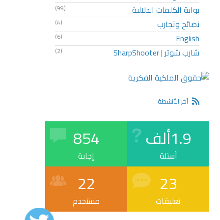
بوابة الكلمات الدلالية
(99)
نصائح وتجارب
(4)
(6)
English
شارب شوتر | SharpShooter
(2)
آخر الأنشطة
1.9ألف
854
أسئلة
إجابة
22
23
تعليقات
مستخدم