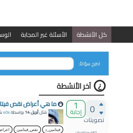
كل الأنشطة
الأسئلة غير المجابة
الوس
اطرح سؤالاً:
آخر الأنشطة
1
ما هي أعراض نقص فيتامين د (Vitamin D)
0
إجابة
سُئل
أبريل 14
بواسطة
o0s
شي
تصويتات
فيتامين_د
نقص_فيتامين
اعراض
487
مشاهدات