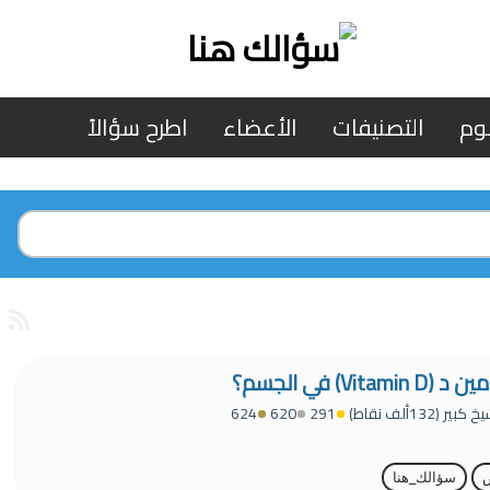
وم
التصنيفات
الأعضاء
اطرح سؤالاً
 في الجسم؟
خ كبير
(
132ألف
نقاط)
291
620
624
سؤالك_هنا