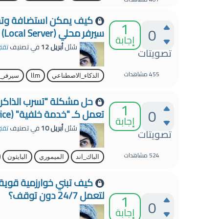
1
0
سيرفر محلي (Local Server) للحفاظ على خصوصية البيانات؟
إجابة
سُئل
أبريل 12
في تصنيف
تقن
تصويتات
455
مشاهدات
الذكاء_الاصطناعي
llm
سيرفر_
1
0
تعمل كـ "خدمة خلفية" (Background Service) لفترات طويلة.
إجابة
سُئل
أبريل 10
في تصنيف
تقن
تصويتات
524
مشاهدات
الباك_اند
الميموري
البايثون
لتعمل 24/7 دون توقف؟
1
0
إجابة