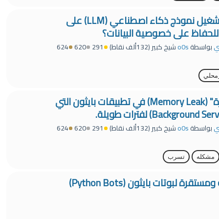
كيف يمكن استضافة وتشغيل نموذج ذكاء اصطناعي (LLM) على
ي
بواسطة
o0s
شيخ كبير
(
132ألف
نقاط)
291
620
624
محلي
حل مشكلة "تسرب الذاكرة" (Memory Leak) في تطبيقات بايثون التي
ي
بواسطة
o0s
شيخ كبير
(
132ألف
نقاط)
291
620
624
مشكله
تسرب
كيف تبني خوارزمية قوية ومستقرة لبوتات بايثون (Python Bots)