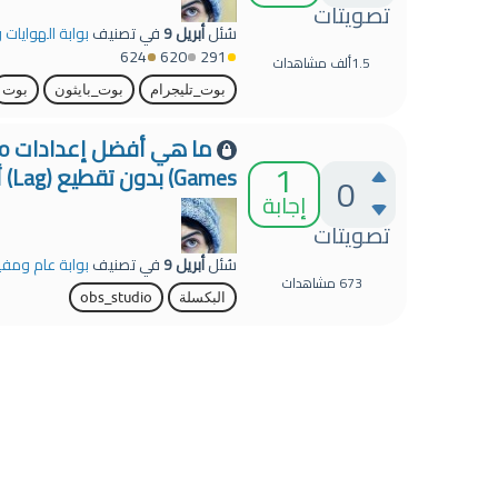
تصويتات
سُئل
أبريل 9
في تصنيف
بوابة الهوايات و
624
620
291
1.5ألف
مشاهدات
بوت_تليجرام
بوت_بايثون
بوت
1
Games) بدون تقطيع (Lag) أو بكسلة؟
0
إجابة
تصويتات
سُئل
أبريل 9
في تصنيف
بوابة عام ومفي
673
مشاهدات
البكسلة
obs_studio