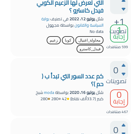
التي تعرض لها الزعيم الكوبي
فيدل كاسترو ؟
+1
سُئل
يوليو 12، 2022
في تصنيف
بوابة
1
السياسة والقانون
بواسطة
مجهول
تصويت
No data
إجابة
محاولة_اغتيال
كوبا
زعيم
599
مشاهدات
فيدل_كاسترو
0
كم عدد السور التي تبدأ ب (
تصويتات
حم )؟
0
سُئل
يوليو 16، 2020
بواسطة
moda
شيخ
كبير
(
33.7ألف
نقاط)
42
280
280
إجابة
467
مشاهدات
0