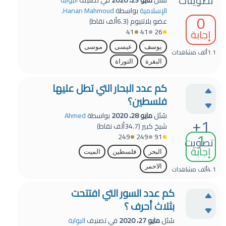
تصويتات
الإسلامية
بواسطة
Hanan Mahmoud.
0
عضو بلاتنيوم
(
6.3ألف
نقاط)
41
41
26
إجابة
يوسف
عيسى
موسى
1.1ألف
مشاهدات
البقرة
التوراة
كم عدد البحار التي تطل عليها
فلسطين؟
سُئل
مايو 28، 2020
بواسطة
Ahmed
+1
شيخ كبير
(
34.7ألف
نقاط)
1
249
249
91
تصويت
إجابة
البحر
فلسطين
الميت
الاحمر
4.1ألف
مشاهدات
كم عدد السور التي افتتحت
بثلاث أحرف ؟
سُئل
مايو 27، 2020
في تصنيف
البوابة