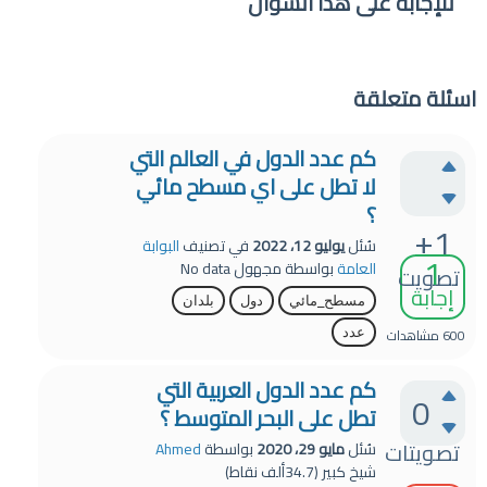
للإجابة على هذا السؤال
اسئلة متعلقة
كم عدد الدول في العالم التي
لا تطل على اي مسطح مائي
؟
+1
سُئل
يوليو 12، 2022
في تصنيف
البوابة
1
العامة
بواسطة
مجهول
No data
تصويت
إجابة
مسطح_مائي
دول
بلدان
600
مشاهدات
عدد
كم عدد الدول العربية التي
0
تطل على البحر المتوسط ؟
تصويتات
سُئل
مايو 29، 2020
بواسطة
Ahmed
شيخ كبير
(
34.7ألف
نقاط)