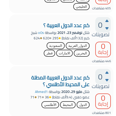
الخليجي
405
مشاهدات
0
كم عدد الدول العربية ؟
سُئل
نوفمبر 23، 2021
بواسطة
o0s
شيخ
تصويتات
كبير
(
132ألف
نقاط)
295
620
624
0
الدول_العربية
السعودية
إجابة
البحرين
الامارات
قطر
446
مشاهدات
0
كم عدد الدول العربية المطلة
على المحيط الأطلسي ؟
تصويتات
سُئل
مايو 29، 2020
بواسطة
Ahmed1
0
عضو ذهبي
(
9.4ألف
نقاط)
36
71
71
إجابة
الدول
المحيط
الأطلسي
801
مشاهدات