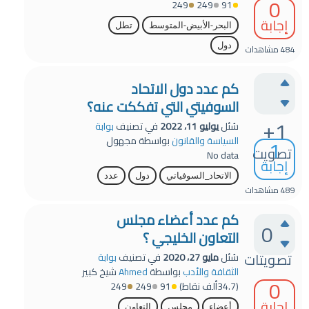
0
249
249
91
إجابة
البحر-الأبيض-المتوسط
تطل
دول
484
مشاهدات
كم عدد دول الاتحاد
السوفيتي التي تفككت عنه؟
+1
سُئل
يوليو 11، 2022
في تصنيف
بوابة
1
السياسة والقانون
بواسطة
مجهول
تصويت
No data
إجابة
الاتحاد_السوفياتي
دول
عدد
489
مشاهدات
كم عدد أعضاء مجلس
0
التعاون الخليجي ؟
تصويتات
سُئل
مايو 27، 2020
في تصنيف
بوابة
الثقافة والأدب
بواسطة
Ahmed
شيخ كبير
0
(
34.7ألف
نقاط)
91
249
249
إجابة
أعضاء
مجلس
التعاون