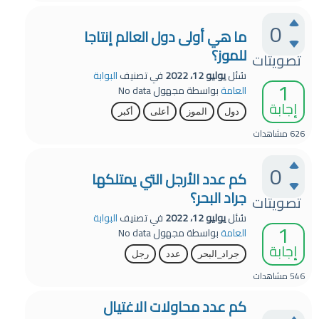
0
ما هي أولى دول العالم إنتاجا
للموز؟
تصويتات
سُئل
يوليو 12، 2022
في تصنيف
البوابة
1
العامة
بواسطة
مجهول
No data
إجابة
دول
الموز
أعلى
أكبر
626
مشاهدات
0
كم عدد الأرجل التي يمتلكها
جراد البحر؟
تصويتات
سُئل
يوليو 12، 2022
في تصنيف
البوابة
1
العامة
بواسطة
مجهول
No data
إجابة
جراد_البحر
عدد
رجل
546
مشاهدات
كم عدد محاولات الاغتيال