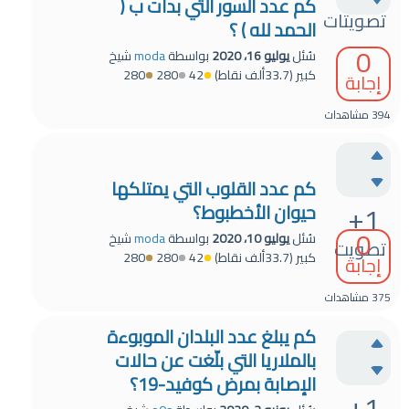
كم عدد السور التي بدات ب (
تصويتات
الحمد لله ) ؟
0
سُئل
يوليو 16، 2020
بواسطة
moda
شيخ
كبير
(
33.7ألف
نقاط)
42
280
280
إجابة
394
مشاهدات
كم عدد القلوب التي يمتلكها
+1
حيوان الأخطبوط؟
0
سُئل
يوليو 10، 2020
بواسطة
moda
شيخ
تصويت
كبير
(
33.7ألف
نقاط)
42
280
280
إجابة
375
مشاهدات
كم يبلغ عدد البلدان الموبوءة
بالملاريا التي بلّغت عن حالات
الإصابة بمرض كوفيد-19؟
+1