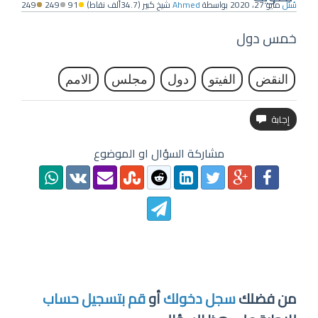
سُئل
مايو 27، 2020
بواسطة
Ahmed
شيخ كبير
(
34.7ألف
نقاط)
91
249
249
خمس دول
النقض
الفيتو
دول
مجلس
الامم
مشاركة السؤال او الموضوع
من فضلك
سجل دخولك
أو
قم بتسجيل حساب