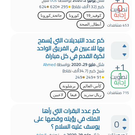
سُئل
يونيو 2، 2020
بواسطة
o0s
شيخ
0
كبير
(
132ألف
نقاط)
295
620
624
تصويت
إجابة
كوفيد_19
كورونا
جائحة_كورونا
453
مشاهدات
أبطال_الصحة
كم عدد التبديلات التي يُسمح
بها للاعبين في الفريق الواحد
لكرة القدم في كل مباراة
+1
سُئل
مايو 29، 2020
بواسطة
Ahmed
1
شيخ كبير
(
34.7ألف
نقاط)
تصويت
249
249
91
إجابة
كأس-العالم
برشلونة
715
مشاهدات
ريال-مدريد
فيفا
لاعبين
كم عدد البقرات التي رآها
الملك في رؤيته وقصها على
0
يوسف عليه السلام ؟
سُئل
مايو 29، 2020
في تصنيف
البوابة