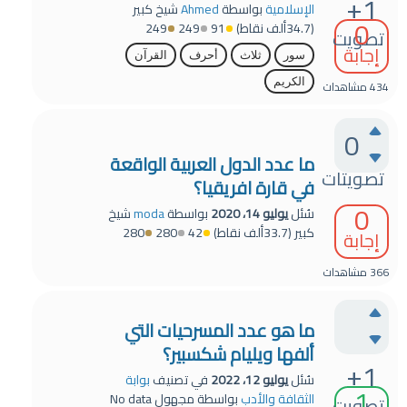
+1
الإسلامية
بواسطة
Ahmed
شيخ كبير
0
(
34.7ألف
نقاط)
91
249
249
تصويت
إجابة
سور
ثلاث
أحرف
القرآن
الكريم
434
مشاهدات
0
ما عدد الدول العربية الواقعة
تصويتات
في قارة افريقيا؟
0
سُئل
يوليو 14، 2020
بواسطة
moda
شيخ
كبير
(
33.7ألف
نقاط)
42
280
280
إجابة
366
مشاهدات
ما هو عدد المسرحيات التي
ألفها ويليام شكسبير؟
+1
سُئل
يوليو 12، 2022
في تصنيف
بوابة
1
الثقافة والأدب
بواسطة
مجهول
No data
تصويت