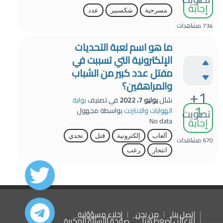
إجابة
مسرحية
شكسبير
عدد
734
مشاهدات
ما هو اسم لعبة التحديات
الإلكترونية التي تسببت في
مفتل عدد كبير من الشباب
والمراهقين؟
+1
سُئل
يوليو 7، 2022
في تصنيف
بوابة
1
الهوايات والانترنت
بواسطة
مجهول
تصويت
إجابة
No data
ألعاب
إلكترونية
قتل
تحدي
670
مشاهدات
انتحار
رعب
اتصل بنا
من نحن
إخلاء مسؤؤلية
للإعلان أضغط هنا
صفحة الأسئلة المكررة