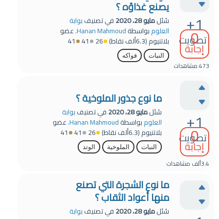
يصنع غذاؤه ؟
+1
سُئل
مايو 28، 2020
في تصنيف
بوابة
0
العلوم
بواسطة
Hanan Mahmoud.
عضو
تصويت
بلاتنيوم
(
6.3ألف
نقاط)
26
41
41
إجابة
النبات
فواكه
473
مشاهدات
ما نوع جذور الملوخية ؟
سُئل
مايو 28، 2020
في تصنيف
بوابة
+1
العلوم
بواسطة
Hanan Mahmoud.
عضو
0
بلاتنيوم
(
6.3ألف
نقاط)
26
41
41
تصويت
إجابة
النبات
الملوخية
الوتد
3.4ألف
مشاهدات
ما نوع الشجرة التي تصنع
منها أعواد الثقاب ؟
سُئل
مايو 28، 2020
في تصنيف
بوابة