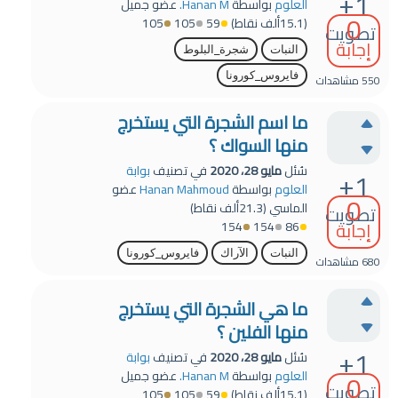
+1
العلوم
بواسطة
Hanan M.
عضو جميل
0
(
15.1ألف
نقاط)
59
105
105
تصويت
إجابة
النبات
شجرة_البلوط
فايروس_كورونا
550
مشاهدات
ما اسم الشجرة التي يستخرج
منها السواك ؟
سُئل
مايو 28، 2020
في تصنيف
بوابة
+1
العلوم
بواسطة
Hanan Mahmoud
عضو
0
الماسي
(
21.3ألف
نقاط)
تصويت
إجابة
154
154
86
النبات
الآراك
فايروس_كورونا
680
مشاهدات
ما هي الشجرة التي يستخرج
منها الفلين ؟
+1
سُئل
مايو 28، 2020
في تصنيف
بوابة
0
العلوم
بواسطة
Hanan M.
عضو جميل
تصويت
(
15.1ألف
نقاط)
59
105
105