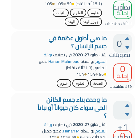
1
(
15.1ألف
نقاط)
59
105
105
تصويت
إجابة
علوم
العلوم
النبات
جوز_الهند
الهند
1.1ألف
مشاهدات
ما هي أطول عظمة في
0
جسم الإنسان ؟
تصويتات
سُئل
مايو 27، 2020
في تصنيف
بوابة
العلوم
بواسطة
Hanan Mahmoud
عضو
0
الماسي
(
21.3ألف
نقاط)
إجابة
154
154
86
الصحة
العلوم
علوم
439
مشاهدات
ما وحدة بناء جسم الكائن
الحى سواء كان حيواناً أو نباتاً
؟
+1
سُئل
مايو 27، 2020
في تصنيف
بوابة
0
العلوم
بواسطة
Hanan M.
عضو جميل
تصويت
(
15.1ألف
نقاط)
59
105
105