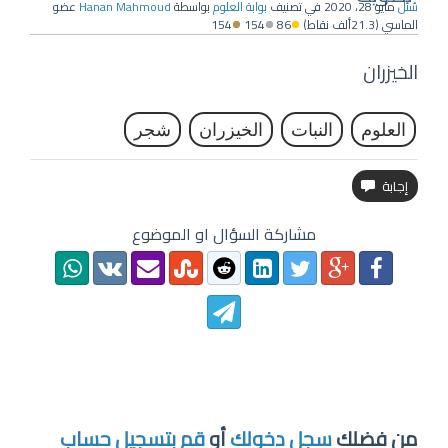
سُئل
مايو 28، 2020
في تصنيف
بوابة العلوم
بواسطة
Hanan Mahmoud
عضو
الماسي
(
21.3ألف
نقاط)
86
154
154
الخيزران
العلوم
النبات
الخيزران
شجر
مشاركة السؤال او الموضوع
من فضلك
سجل دخولك
أو
قم بتسجيل حساب