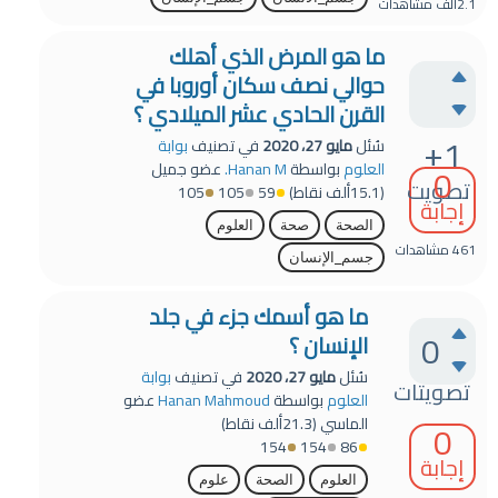
2.1ألف
مشاهدات
ما هو المرض الذي أهلك
حوالي نصف سكان أوروبا في
القرن الحادي عشر الميلادي ؟
+1
سُئل
مايو 27، 2020
في تصنيف
بوابة
0
العلوم
بواسطة
Hanan M.
عضو جميل
تصويت
(
15.1ألف
نقاط)
59
105
105
إجابة
الصحة
صحة
العلوم
461
مشاهدات
جسم_الإنسان
ما هو أسمك جزء في جلد
0
الإنسان ؟
سُئل
مايو 27، 2020
في تصنيف
بوابة
تصويتات
العلوم
بواسطة
Hanan Mahmoud
عضو
الماسي
(
21.3ألف
نقاط)
0
154
154
86
إجابة
العلوم
الصحة
علوم