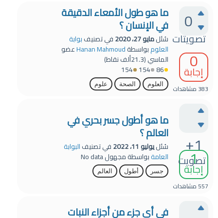
ما هو طول الأمعاء الدقيقة
0
في الإنسان ؟
تصويتات
سُئل
مايو 27، 2020
في تصنيف
بوابة
العلوم
بواسطة
Hanan Mahmoud
عضو
0
الماسي
(
21.3ألف
نقاط)
إجابة
154
154
86
العلوم
الصحة
علوم
383
مشاهدات
ما هو أطول جسر بحري في
العالم ؟
+1
سُئل
يوليو 11، 2022
في تصنيف
البوابة
1
العامة
بواسطة
مجهول
No data
تصويت
إجابة
جسر
أطول
العالم
557
مشاهدات
في أي جزء من أجزاء النبات