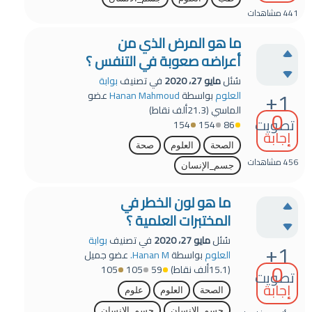
441
مشاهدات
ما هو المرض الذي من
أعراضه صعوبة في التنفس ؟
سُئل
مايو 27، 2020
في تصنيف
بوابة
+1
العلوم
بواسطة
Hanan Mahmoud
عضو
الماسي
(
21.3ألف
نقاط)
0
تصويت
154
154
86
إجابة
الصحة
العلوم
صحة
456
مشاهدات
جسم_الإنسان
ما هو لون الخطر في
المختبرات العلمية ؟
سُئل
مايو 27، 2020
في تصنيف
بوابة
+1
العلوم
بواسطة
Hanan M.
عضو جميل
0
(
15.1ألف
نقاط)
59
105
105
تصويت
إجابة
الصحة
العلوم
علوم
جسم_الانسان
جسم_الإنسان