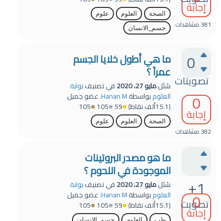
إجابة
الصحة
العلوم
علوم
381
مشاهدات
جسم_الانسان
0
ما هي أطول خلايا الجسم
عمراً ؟
تصويتات
سُئل
مايو 27، 2020
في تصنيف
بوابة
0
العلوم
بواسطة
Hanan M.
عضو جميل
(
15.1ألف
نقاط)
59
105
105
إجابة
الصحة
العلوم
علوم
382
مشاهدات
ما هو مصدر البروتينات
الموجودة في اللحوم ؟
+1
سُئل
مايو 27، 2020
في تصنيف
بوابة
0
العلوم
بواسطة
Hanan M.
عضو جميل
تصويت
(
15.1ألف
نقاط)
59
105
105
إجابة
طب
العلوم
جسم_الانسان