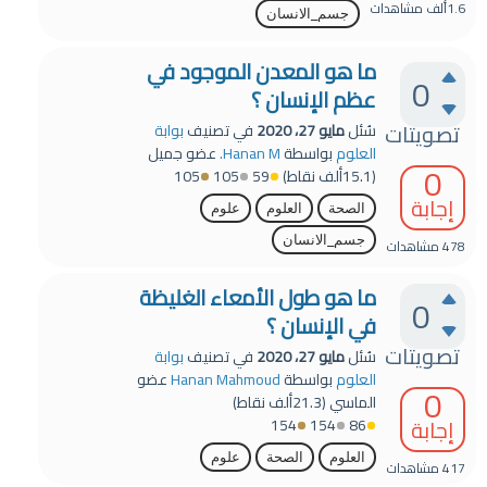
1.6ألف
مشاهدات
جسم_الانسان
ما هو المعدن الموجود في
0
عظم الإنسان ؟
تصويتات
سُئل
مايو 27، 2020
في تصنيف
بوابة
العلوم
بواسطة
Hanan M.
عضو جميل
0
(
15.1ألف
نقاط)
59
105
105
إجابة
الصحة
العلوم
علوم
جسم_الانسان
478
مشاهدات
ما هو طول الأمعاء الغليظة
0
في الإنسان ؟
تصويتات
سُئل
مايو 27، 2020
في تصنيف
بوابة
العلوم
بواسطة
Hanan Mahmoud
عضو
0
الماسي
(
21.3ألف
نقاط)
إجابة
154
154
86
العلوم
الصحة
علوم
417
مشاهدات