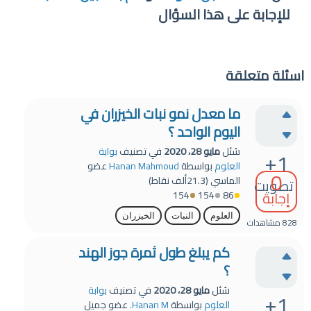
للإجابة على هذا السؤال
اسئلة متعلقة
ما معدل نمو نبات الخيزران في
اليوم الواحد ؟
سُئل
مايو 28، 2020
في تصنيف
بوابة
+1
العلوم
بواسطة
Hanan Mahmoud
عضو
0
الماسي
(
21.3ألف
نقاط)
تصويت
إجابة
154
154
86
العلوم
النبات
الخيزران
828
مشاهدات
كم يبلغ طول ثمرة جوز الهند
؟
سُئل
مايو 28، 2020
في تصنيف
بوابة
+1
العلوم
بواسطة
Hanan M.
عضو جميل