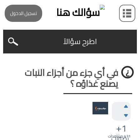
تسجيل الدخول
اطرح سؤالاً
في أي جزء من أجزاء النبات
يصنع غذاؤه ؟
+1
471
تصويت
مشاهدات