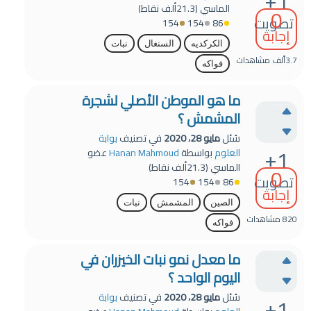
+1
الماسي
(
21.3ألف
نقاط)
0
تصويت
154
154
86
إجابة
الكركديه
السنغال
نبات
3.7ألف
مشاهدات
فواكه
ما هو الموطن الأصلي لشجرة
المشمش ؟
سُئل
مايو 28، 2020
في تصنيف
بوابة
+1
العلوم
بواسطة
Hanan Mahmoud
عضو
الماسي
(
21.3ألف
نقاط)
0
تصويت
154
154
86
إجابة
الصين
المشمش
نبات
820
مشاهدات
فواكه
ما معدل نمو نبات الخيزران في
اليوم الواحد ؟
سُئل
مايو 28، 2020
في تصنيف
بوابة
+1