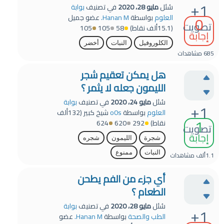
+1
سُئل
مايو 28، 2020
في تصنيف
بوابة
0
العلوم
بواسطة
Hanan M.
عضو جميل
تصويت
(
15.1ألف
نقاط)
58
105
105
إجابة
الكلوروفيل
النبات
أخضر
685
مشاهدات
هل يمكن تعقيم شجر
الليمون جعله لا يثمر ؟
سُئل
مايو 24، 2020
في تصنيف
بوابة
+1
العلوم
بواسطة
o0s
شيخ كبير
(
132ألف
1
نقاط)
292
620
624
تصويت
إجابة
شجرة
الليمون
شجره
النبات
ممنوع
1.1ألف
مشاهدات
أي جزء من الفم يطحن
الطعام ؟
سُئل
مايو 28، 2020
في تصنيف
بوابة
+1
الطب والصحة
بواسطة
Hanan M.
عضو