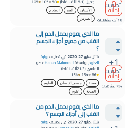
0
جميل
(
15.1ألف
نقاط)
58
105
105
تصويت
إجابة
الأسنان
الفم
الطعام
الضرس
1.8ألف
مشاهدات
ما الذي يقوم بحمل الدم إلى
القلب من جميع أجزاء الجسم
؟
سُئل
مايو 27، 2020
في تصنيف
بوابة
+1
العلوم
بواسطة
Hanan Mahmoud
عضو
0
الماسي
(
21.3ألف
نقاط)
تصويت
154
154
86
إجابة
صحة
جسم_الإنسان
العلوم
754
مشاهدات
الصحة
علوم
ما الذي يقوم بحمل الدم من
القلب إلى أجزاء الجسم ؟
سُئل
مايو 27، 2020
في تصنيف
بوابة
+1
العلوم
بواسطة
Hanan M.
عضو جميل