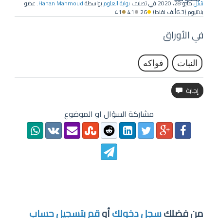
سُئل
مايو 28، 2020
في تصنيف
بوابة العلوم
بواسطة
Hanan Mahmoud.
عضو
بلاتنيوم
(
6.3ألف
نقاط)
26
41
41
في الأوراق
النبات
فواكه
مشاركة السؤال او الموضوع
من فضلك
سجل دخولك
أو
قم بتسجيل حساب