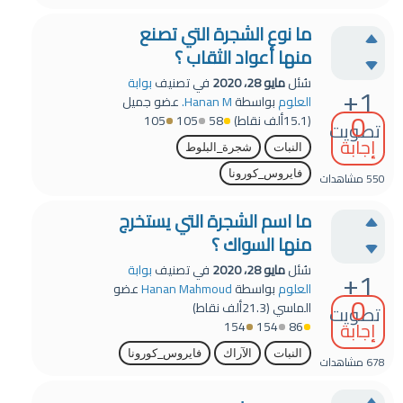
ما نوع الشجرة التي تصنع
منها أعواد الثقاب ؟
سُئل
مايو 28، 2020
في تصنيف
بوابة
+1
العلوم
بواسطة
Hanan M.
عضو جميل
0
(
15.1ألف
نقاط)
58
105
105
تصويت
إجابة
النبات
شجرة_البلوط
فايروس_كورونا
550
مشاهدات
ما اسم الشجرة التي يستخرج
منها السواك ؟
سُئل
مايو 28، 2020
في تصنيف
بوابة
+1
العلوم
بواسطة
Hanan Mahmoud
عضو
0
الماسي
(
21.3ألف
نقاط)
تصويت
إجابة
154
154
86
النبات
الآراك
فايروس_كورونا
678
مشاهدات