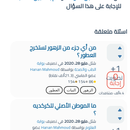
للإجابة على هذا السؤال
اسئلة متعلقة
من أي جزء من الزهور تستخرج
العطور ؟
سُئل
مايو 28، 2020
في تصنيف
بوابة
+1
الطب والصحة
بواسطة
Hanan Mahmoud
0
عضو الماسي
(
21.3ألف
نقاط)
تصويت
إجابة
154
154
86
الزهور
النبات
العطور
4.4ألف
مشاهدات
ما الموطن الأصلي للكركديه
؟
سُئل
مايو 28، 2020
في تصنيف
بوابة
العلوم
بواسطة
Hanan Mahmoud
عضو