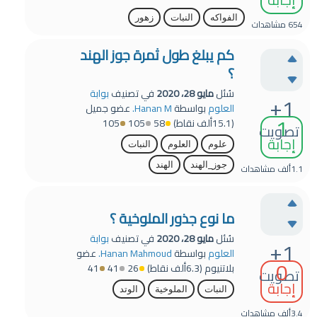
الفواكه
النبات
زهور
654
مشاهدات
كم يبلغ طول ثمرة جوز الهند
؟
سُئل
مايو 28، 2020
في تصنيف
بوابة
+1
العلوم
بواسطة
Hanan M.
عضو جميل
1
(
15.1ألف
نقاط)
58
105
105
تصويت
إجابة
علوم
العلوم
النبات
جوز_الهند
الهند
1.1ألف
مشاهدات
ما نوع جذور الملوخية ؟
سُئل
مايو 28، 2020
في تصنيف
بوابة
+1
العلوم
بواسطة
Hanan Mahmoud.
عضو
0
بلاتنيوم
(
6.3ألف
نقاط)
26
41
41
تصويت
إجابة
النبات
الملوخية
الوتد
3.4ألف
مشاهدات