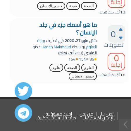
إجابة
الصحة
صحة
جسم_الإنسان
1.2ألف
مشاهدات
ما هو أسمك جزء في جلد
0
الإنسان ؟
سُئل
مايو 27، 2020
في تصنيف
بوابة
تصويتات
العلوم
بواسطة
Hanan Mahmoud
عضو
الماسي
(
21.3ألف
نقاط)
0
154
154
86
إجابة
العلوم
الصحة
علوم
1.6ألف
مشاهدات
جسم_الانسان
اتصل بنا
من نحن
إخلاء مسؤؤلية
للإعلان أضغط هنا
صفحة الأسئلة المكررة