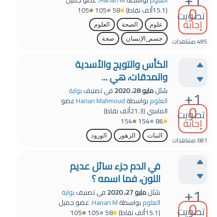
0
(
15.1ألف
نقاط)
58
105
105
تصويت
إجابة
علوم
الصحة
العلوم
جسم_الإنسان
صحة
485
مشاهدات
الكأس والتويج والأسدية
والمدقات، هي ...
سُئل
مايو 28، 2020
في تصنيف
بوابة
+1
العلوم
بواسطة
Hanan Mahmoud
عضو
0
الماسي
(
21.3ألف
نقاط)
تصويت
إجابة
154
154
86
النبات
الزهور
الورود
681
مشاهدات
في الدم جزء سائل عديم
اللون، فما اسمه ؟
+1
سُئل
مايو 27، 2020
في تصنيف
بوابة
0
العلوم
بواسطة
Hanan M.
عضو جميل
تصويت
(
15.1ألف
نقاط)
58
105
105