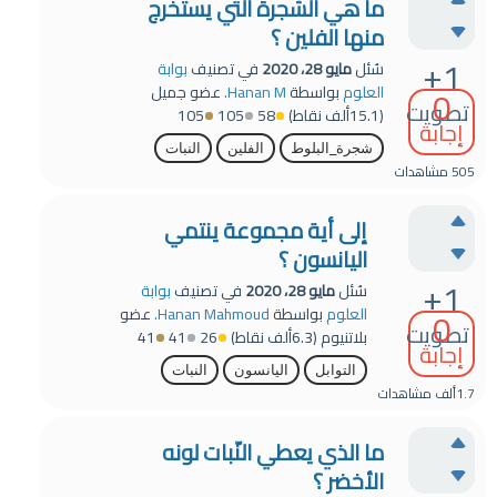
ما هي الشجرة التي يستخرج
منها الفلين ؟
+1
سُئل
مايو 28، 2020
في تصنيف
بوابة
0
العلوم
بواسطة
Hanan M.
عضو جميل
تصويت
(
15.1ألف
نقاط)
58
105
105
إجابة
شجرة_البلوط
الفلين
النبات
505
مشاهدات
إلى أية مجموعة ينتمي
اليانسون ؟
+1
سُئل
مايو 28، 2020
في تصنيف
بوابة
0
العلوم
بواسطة
Hanan Mahmoud.
عضو
تصويت
بلاتنيوم
(
6.3ألف
نقاط)
26
41
41
إجابة
التوابل
اليانسون
النبات
1.7ألف
مشاهدات
ما الذي يعطي النّبات لونه
الأخضر ؟