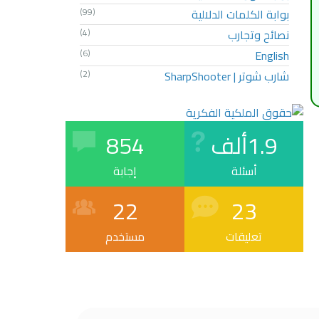
بوابة الكلمات الدلالية
(99)
نصائح وتجارب
(4)
(6)
English
شارب شوتر | SharpShooter
(2)
1.9ألف
854
أسئلة
إجابة
22
23
تعليقات
مستخدم