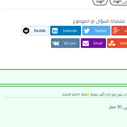
_الهند
الهند
مشاركة السؤال او الموضوع
Reddit
LinkedIn
Twitter
Vk.com
Email
Stu
o
شيخ كبير
(
132ألف
نقاط)
296
620
624
سم.