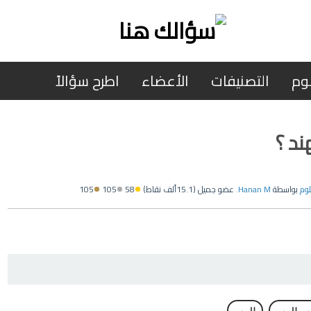
وم
التصنيفات
الأعضاء
اطرح سؤالاً
ند ؟
لوم
بواسطة
Hanan M.
عضو جميل
(
15.1ألف
نقاط)
58
105
105