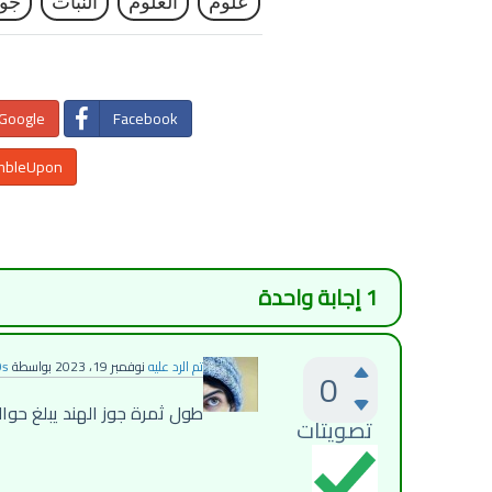
علوم
العلوم
النبات
جوز
Google+
Facebook
mbleUpon
1
إجابة واحدة
تم الرد عليه
نوفمبر 19، 2023
بواسطة
0s
0
طول ثمرة جوز الهند يبلغ حوالي 30 
تصويتات