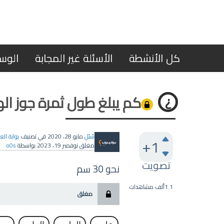
كل الأنشطة
الأسئلة غير المجابة
الوس
كم يبلغ طول ثمرة جوز اله
سُئل
مايو 28، 2020
في تصنيف
بوابة الع
+1
مغلق
نوفمبر 19، 2023
بواسطة
o0s
تصويت
نحو 30 سم
1.1ألف
مشاهدات
مغلق