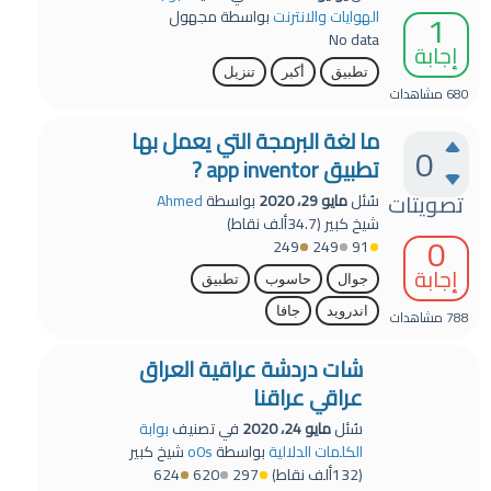
1
الهوايات والانترنت
بواسطة
مجهول
No data
إجابة
تطبيق
أكبر
تنزيل
680
مشاهدات
ما لغة البرمجة التي يعمل بها
0
تطبيق app inventor ?
تصويتات
سُئل
مايو 29، 2020
بواسطة
Ahmed
شيخ كبير
(
34.7ألف
نقاط)
0
249
249
91
إجابة
جوال
حاسوب
تطبيق
اندرويد
جافا
788
مشاهدات
شات دردشة عراقية العراق
عراقي عراقنا
سُئل
مايو 24، 2020
في تصنيف
بوابة
الكلمات الدلالية
بواسطة
o0s
شيخ كبير
(
132ألف
نقاط)
297
620
624