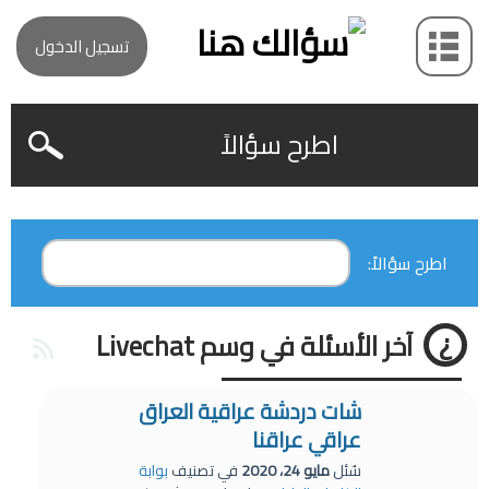
تسجيل الدخول
اطرح سؤالاً
اطرح سؤالاً:
آخر الأسئلة في وسم Livechat
شات دردشة عراقية العراق
عراقي عراقنا
سُئل
مايو 24، 2020
في تصنيف
بوابة