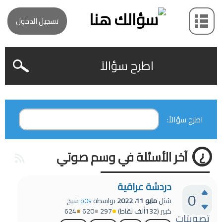
تسجيل الدخول
اطرح سؤالاً
اطرح سؤالاً:
آخر الأسئلة في وسم صوتي
دردشة عراقية
0
سُئل
مايو 11، 2022
بواسطة
o0s
شيخ
كبير
(
132ألف
نقاط)
297
620
624
تصويتات