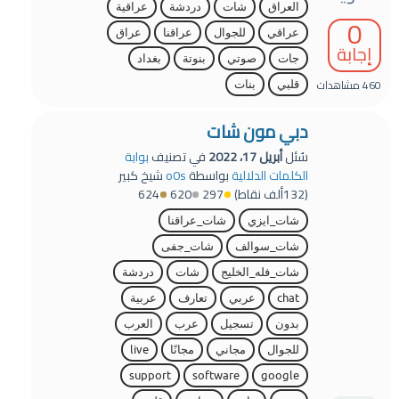
العراق
شات
دردشة
عراقية
0
عراقي
للجوال
عراقنا
عراق
إجابة
جات
صوتي
بنوتة
بغداد
460
مشاهدات
قلبي
بنات
دبي مون شات
سُئل
أبريل 17، 2022
في تصنيف
بوابة
الكلمات الدلالية
بواسطة
o0s
شيخ كبير
(
132ألف
نقاط)
297
620
624
شات_ايزي
شات_عراقنا
شات_سوالف
شات_جفى
شات_فله_الخليج
شات
دردشة
chat
عربي
تعارف
عربية
بدون
تسجيل
عرب
العرب
للجوال
مجاني
مجانًا
live
support
software
google