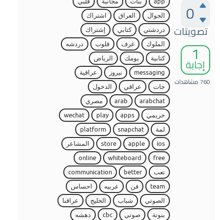
app
بنات
مجانية
قلبي
0
الجوال
العراق
اشتراك
تصويتات
دردشتي
كتابي
إشتراك
1
الملوك
غرف
قلوب
دردشه
كتابية
يومك
الرياض
إجابة
messaging
نيروز
عراقية
760
مشاهدات
جات
عراقي
الدخول
arabchat
arab
مصري
حريمي
apps
play
wechat
لمة
snapchat
platform
ios
apple
store
المشاعر
online
whiteboard
free
تعب
better
communication
team
فن
عربيه
احساس
الصوتي
شباب
الخليج
عراقنا
بنوتة
صوتي
cbc
دهشه