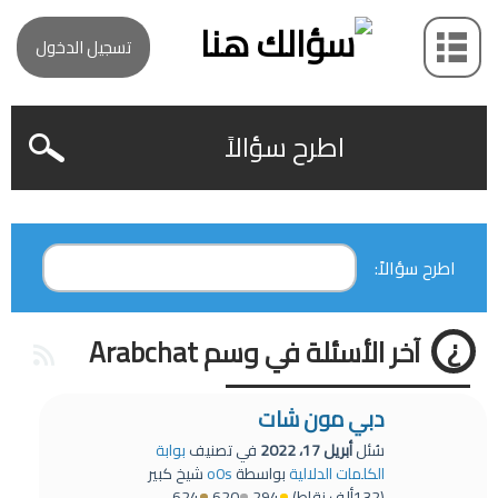
تسجيل الدخول
اطرح سؤالاً
اطرح سؤالاً:
آخر الأسئلة في وسم Arabchat
دبي مون شات
سُئل
أبريل 17، 2022
في تصنيف
بوابة
الكلمات الدلالية
بواسطة
o0s
شيخ كبير
(
132ألف
نقاط)
294
620
624