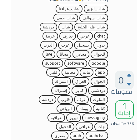
شات_ايزي
شات_عراقنا
شات_سوالف
شات_جفى
شات_فله_الخليج
شات
دردشة
chat
عربي
تعارف
عربية
بدون
تسجيل
عرب
العرب
للجوال
مجاني
مجانًا
live
support
software
google
app
بنات
مجانية
قلبي
0
الجوال
العراق
اشتراك
تصويتات
دردشتي
كتابي
إشتراك
1
الملوك
غرف
قلوب
دردشه
كتابية
يومك
الرياض
إجابة
messaging
نيروز
عراقية
756
مشاهدات
جات
عراقي
الدخول
arabchat
arab
مصري